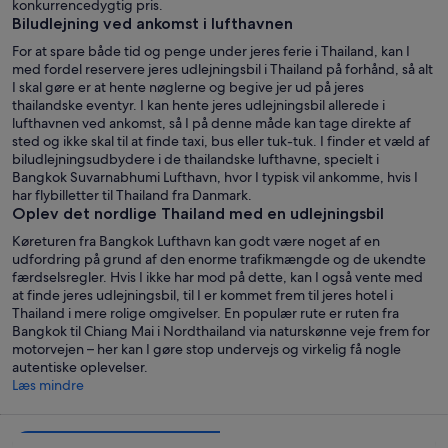
konkurrencedygtig pris.
Biludlejning ved ankomst i lufthavnen
For at spare både tid og penge under jeres ferie i Thailand, kan I
med fordel reservere jeres udlejningsbil i Thailand på forhånd, så alt
I skal gøre er at hente nøglerne og begive jer ud på jeres
thailandske eventyr. I kan hente jeres udlejningsbil allerede i
lufthavnen ved ankomst, så I på denne måde kan tage direkte af
sted og ikke skal til at finde taxi, bus eller tuk-tuk. I finder et væld af
biludlejningsudbydere i de thailandske lufthavne, specielt i
Bangkok Suvarnabhumi Lufthavn, hvor I typisk vil ankomme, hvis I
har flybilletter til Thailand fra Danmark.
Oplev det nordlige Thailand med en udlejningsbil
Køreturen fra Bangkok Lufthavn kan godt være noget af en
udfordring på grund af den enorme trafikmængde og de ukendte
færdselsregler. Hvis I ikke har mod på dette, kan I også vente med
at finde jeres udlejningsbil, til I er kommet frem til jeres hotel i
Thailand i mere rolige omgivelser. En populær rute er ruten fra
Bangkok til Chiang Mai i Nordthailand via naturskønne veje frem for
motorvejen – her kan I gøre stop undervejs og virkelig få nogle
autentiske oplevelser.
Læs mindre