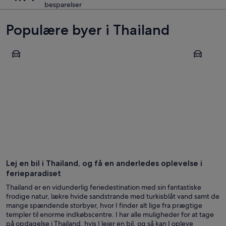
besparelser
Populære byer i Thailand
Bangkok
Koh Samui
Bangkok
Koh Sam
Lej en bil i Thailand, og få en anderledes oplevelse i
ferieparadiset
Thailand er en vidunderlig feriedestination med sin fantastiske
frodige natur, lækre hvide sandstrande med turkisblåt vand samt de
mange spændende storbyer, hvor I finder alt lige fra prægtige
templer til enorme indkøbscentre. I har alle muligheder for at tage
på opdagelse i Thailand, hvis I lejer en bil, og så kan I opleve