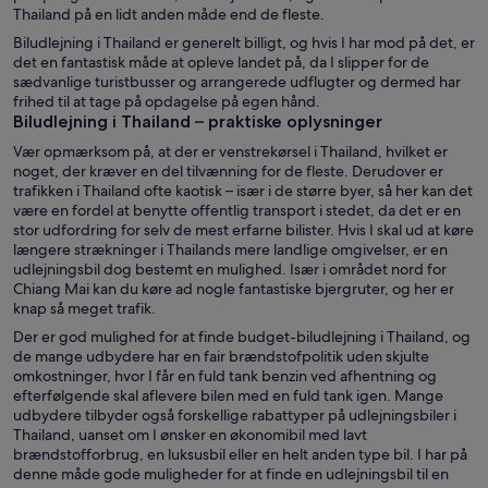
Thailand på en lidt anden måde end de fleste.
Biludlejning i Thailand er generelt billigt, og hvis I har mod på det, er
det en fantastisk måde at opleve landet på, da I slipper for de
sædvanlige turistbusser og arrangerede udflugter og dermed har
frihed til at tage på opdagelse på egen hånd.
Biludlejning i Thailand – praktiske oplysninger
Vær opmærksom på, at der er venstrekørsel i Thailand, hvilket er
noget, der kræver en del tilvænning for de fleste. Derudover er
trafikken i Thailand ofte kaotisk – især i de større byer, så her kan det
være en fordel at benytte offentlig transport i stedet, da det er en
stor udfordring for selv de mest erfarne bilister. Hvis I skal ud at køre
længere strækninger i Thailands mere landlige omgivelser, er en
udlejningsbil dog bestemt en mulighed. Især i området nord for
Chiang Mai kan du køre ad nogle fantastiske bjergruter, og her er
knap så meget trafik.
Der er god mulighed for at finde budget-biludlejning i Thailand, og
de mange udbydere har en fair brændstofpolitik uden skjulte
omkostninger, hvor I får en fuld tank benzin ved afhentning og
efterfølgende skal aflevere bilen med en fuld tank igen. Mange
udbydere tilbyder også forskellige rabattyper på udlejningsbiler i
Thailand, uanset om I ønsker en økonomibil med lavt
brændstofforbrug, en luksusbil eller en helt anden type bil. I har på
denne måde gode muligheder for at finde en udlejningsbil til en