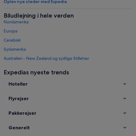
Oplev nye steder med Expedia
Biludlejning i hele verden
Nordamerika
Europa
Caraibisk
Sydamerika
Australien - New Zealand og sydlige Stillehav
Mexico og Centralamerika
Expedias nyeste trends
Mellemøsten
Hoteller
Afrika
Topdestinationer i Thailand
Flyrejser
Biludlejning i Bangkok
Biludlejning i Patong
Pakkerejser
Biludlejning i Krabi
Biludlejning i Pattaya
Generelt
Biludlejning i Koh Samui