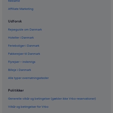
Reklame
Biludlejning i Las Vegas
Affiliate Marketing
Biludlejning i New York
Biludlejning i Orlando
Udforsk
Biludlejning i London
Rejseguide om Danmark
Biludlejning i Paris
Hoteller i Danmark
Biludlejning i Cancún
Ferieboliger i Danmark
Biludlejning i Miami
Pakkerejser til Danmark
Biludlejning i Los Angeles
Flyrejser – indenrigs
Biludlejning i Rom
Billeje i Danmark
Biludlejning i Punta Cana
Alle typer overnatningssteder
Biludlejning i Riviera Maya
Biludlejning i Barcelona
Politikker
Biludlejning i San Francisco
Generelle vilkår og betingelser (gælder ikke Vrbo-reservationer)
Biludlejning i San Diego County
Vilkår og betingelser for Vrbo
Biludlejning i Oahu