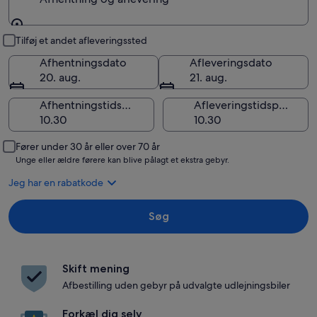
Afhentning og aflevering
Tilføj et andet afleveringssted
Afhentningsdato
Afleveringsdato
20. aug.
21. aug.
Afhentningstidspunkt
Afleveringstidspunkt
Fører under 30 år eller over 70 år
Unge eller ældre førere kan blive pålagt et ekstra gebyr.
Jeg har en rabatkode
Søg
Skift mening
Afbestilling uden gebyr på udvalgte udlejningsbiler
Forkæl dig selv