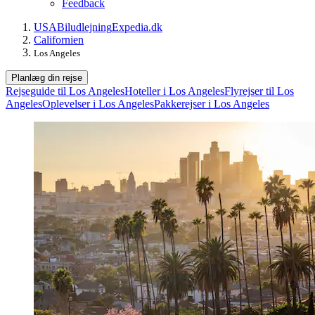
Feedback
USA
Biludlejning
Expedia.dk
Californien
Los Angeles
Planlæg din rejse
Rejseguide til Los Angeles
Hoteller i Los Angeles
Flyrejser til Los
Angeles
Oplevelser i Los Angeles
Pakkerejser i Los Angeles