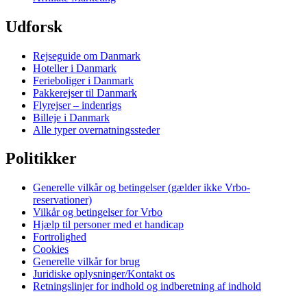
Udforsk
Rejseguide om Danmark
Hoteller i Danmark
Ferieboliger i Danmark
Pakkerejser til Danmark
Flyrejser – indenrigs
Billeje i Danmark
Alle typer overnatningssteder
Politikker
Generelle vilkår og betingelser (gælder ikke Vrbo-
reservationer)
Vilkår og betingelser for Vrbo
Hjælp til personer med et handicap
Fortrolighed
Cookies
Generelle vilkår for brug
Juridiske oplysninger/Kontakt os
Retningslinjer for indhold og indberetning af indhold