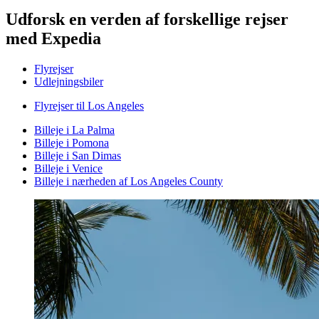
Udforsk en verden af forskellige rejser
med Expedia
Flyrejser
Udlejningsbiler
Flyrejser til Los Angeles
Billeje i La Palma
Billeje i Pomona
Billeje i San Dimas
Billeje i Venice
Billeje i nærheden af Los Angeles County