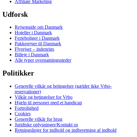
Affiliate Marketing
Udforsk
Rejseguide om Danmark
Hoteller i Danmark
Ferieboliger i Danmark
Pakkerejser til Danmark
Flyrejser – indenrigs
Billeje i Danmark
Alle typer overnatningssteder
Politikker
Generelle vilkår og betingelser (gælder ikke Vrbo-
reservationer)
Vilkår og betingelser for Vrbo
Hjælp til personer med et handicap
Fortrolighed
Cookies
Generelle vilkår for brug
Juridiske oplysninger/Kontakt os
Retningslinjer for indhold og indberetning af indhold