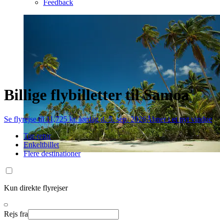
Feedback
Billige flybilletter til Samoa
Se flyrejse til 11,725 kr. lørdag d. 5. sep. 2026
Åbner i et nyt vindue
Tur-retur
Enkeltbillet
Flere destinationer
Kun direkte flyrejser
Rejs fra