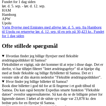
Fundet for 1 dag siden
lør. d. 5. sep. - lør. d. 12. sep.
HAM
Hamborg
APW
Upolu
Vælg flyrejse med Emirates med afrejse lør. d. 5. sep. fra Hamborg
til Upolu og returrejse lør. d. 12. sep. til en pris på 30,423 kr.. Fundet
for 1 dag siden
Ofte stillede spørgsmål
Hvordan finder jeg billige flyrejser med fleksible
ændringspolitikker til Samoa?
Fleksibilitet er vigtigt, når det kommer til at rejse i disse dage. Det er
derfor, vi har tilføjet filteret "Intet ændringsgebyr" til at hjælpe dig
med at finde fleksible og billige flybilletter til Samoa. Det er i
venstre side af din skærm nedenfor "Fleksible ændringspolitikker".
Hvor finder jeg billige billetter til Samoa?
Book dine billetter i god tid for at få fingrene i et godt tilbud til
Samoa. Du kan også benytte Expedias smarte funktion "Fleksible
datoer" ovenfor søgeresultaterne. Så kan du se de billigste priser for
lignende datoer. I løbet af de sidste syv dage var 23,878 kr. den
bedste pris for en flyrejse til Samoa.