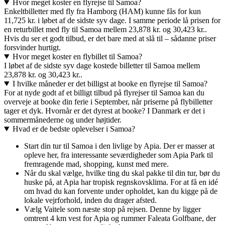
Hvor meget koster en flyrejse til Samoa?
Enkeltbilletter med fly fra Hamborg (HAM) kunne fås for kun
11,725 kr. i løbet af de sidste syv dage. I samme periode lå prisen for
en returbillet med fly til Samoa mellem 23,878 kr. og 30,423 kr..
Hvis du ser et godt tilbud, er det bare med at slå til – sådanne priser
forsvinder hurtigt.
Hvor meget koster en flybillet til Samoa?
I løbet af de sidste syv dage kostede billetter til Samoa mellem
23,878 kr. og 30,423 kr..
I hvilke måneder er det billigst at booke en flyrejse til Samoa?
For at nyde godt af et billigt tilbud på flyrejser til Samoa kan du
overveje at booke din ferie i September, når priserne på flybilletter
tager et dyk. Hvornår er det dyrest at booke? I Danmark er det i
sommermånederne og under højtider.
Hvad er de bedste oplevelser i Samoa?
Start din tur til Samoa i den livlige by Apia. Der er masser at
opleve her, fra interessante seværdigheder som Apia Park til
fremragende mad, shopping, kunst med mere.
Når du skal vælge, hvilke ting du skal pakke til din tur, bør du
huske på, at Apia har tropisk regnskovsklima. For at få en idé
om hvad du kan forvente under opholdet, kan du kigge på de
lokale vejrforhold, inden du drager afsted.
Vælg Vaitele som næste stop på rejsen. Denne by ligger
omtrent 4 km vest for Apia og rummer Faleata Golfbane, der