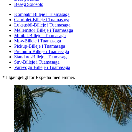
Besøg Solosolo
Kompakt-Billeje i Tuamasaga
Cabriolet-Billeje i Tuamasaga
Luksusbil-Billeje i Tuamasaga
Mellemstor-Billeje i Tuamasaga
Minibil-Billeje i Tuamasaga
Mpv-Billeje i Tuamasaga
Pickup-Billeje i Tuamasaga
Premium-Billeje i Tuamasaga
Standard-Billeje i Tuamasaga
Suv-Billeje i Tuamasaga
Varevogn-Billeje i Tuamasaga
*Tilgængeligt for Expedia-medlemmer.