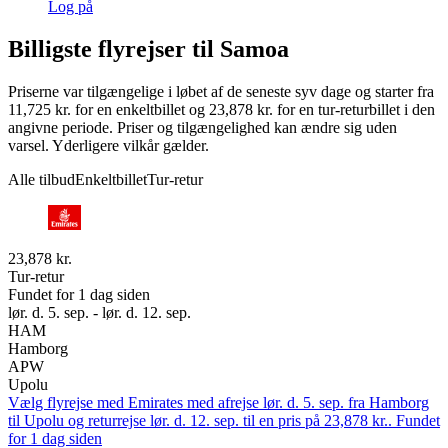
Log på
Billigste flyrejser til Samoa
Priserne var tilgængelige i løbet af de seneste syv dage og starter fra
11,725 kr. for en enkeltbillet og 23,878 kr. for en tur-returbillet i den
angivne periode. Priser og tilgængelighed kan ændre sig uden
varsel. Yderligere vilkår gælder.
Alle tilbud
Enkeltbillet
Tur-retur
23,878 kr.
Tur-retur
Fundet for 1 dag siden
lør. d. 5. sep. - lør. d. 12. sep.
HAM
Hamborg
APW
Upolu
Vælg flyrejse med Emirates med afrejse lør. d. 5. sep. fra Hamborg
til Upolu og returrejse lør. d. 12. sep. til en pris på 23,878 kr.. Fundet
for 1 dag siden