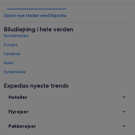
Oplev nye steder med Expedia
Biludlejning i hele verden
Nordamerika
Europa
Caraibisk
Asien
Sydamerika
Australien - New Zealand og sydlige Stillehav
Expedias nyeste trends
Mexico og Centralamerika
Hoteller
Mellemøsten
Topdestinationer i Sydafrika
Flyrejser
Biludlejning i Knysna
Biludlejning i Kapstaden
Pakkerejser
Biludlejning i Johannesburg