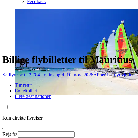
Feedback
Billige flybilletter til Mauritius
Se flyrejse til 2,784 kr. tirsdag d. 10. nov. 2026
Åbner i et nyt vindue
Tur-retur
Enkeltbillet
Flere destinationer
Kun direkte flyrejser
Rejs fra