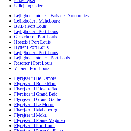
Pakkerejser
Udlejningsbiler
Lejlighedshoteller i Bois des Amourettes
Lejligheder i Mahebourg
B&B i Port Louis
Lejligheder i Port Louis
Gæstehuse i Port Louis
Hostels i Port Louis
Hytter i Port Louis
Lejligheder i Port Louis
Lejlighedshoteller i Port Louis
Resorter i Port Louis
Villaer i Port Louis
Flyrejser til Bel Ombre
Flyrejser til Belle Mare
Flyrejser til Flic-en-Flac
Flyrejser til Grand Baie
Flyrejser til Grand Gaube
Flyrejser til Le Morne
Flyrejser til Mahebourg
Flyrejser til Moka
Flyrejser til Plaine Magnien
Flyrejser til Port Louis
Flyrejser til Poste de Flacq