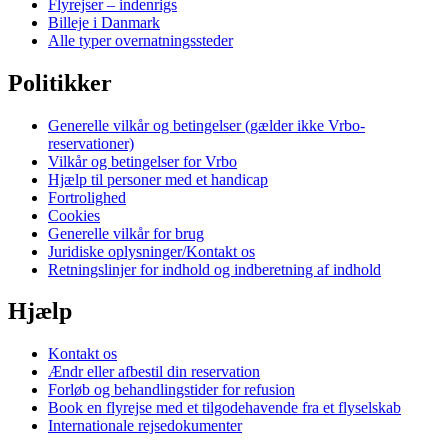
Flyrejser – indenrigs
Billeje i Danmark
Alle typer overnatningssteder
Politikker
Generelle vilkår og betingelser (gælder ikke Vrbo-
reservationer)
Vilkår og betingelser for Vrbo
Hjælp til personer med et handicap
Fortrolighed
Cookies
Generelle vilkår for brug
Juridiske oplysninger/Kontakt os
Retningslinjer for indhold og indberetning af indhold
Hjælp
Kontakt os
Ændr eller afbestil din reservation
Forløb og behandlingstider for refusion
Book en flyrejse med et tilgodehavende fra et flyselskab
Internationale rejsedokumenter