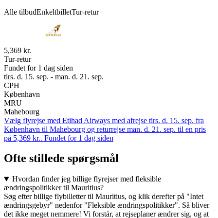
Alle tilbud
Enkeltbillet
Tur-retur
5,369 kr.
Tur-retur
Fundet for 1 dag siden
tirs. d. 15. sep. - man. d. 21. sep.
CPH
København
MRU
Mahebourg
Vælg flyrejse med Etihad Airways med afrejse tirs. d. 15. sep. fra
København til Mahebourg og returrejse man. d. 21. sep. til en pris
på 5,369 kr.. Fundet for 1 dag siden
Ofte stillede spørgsmål
Hvordan finder jeg billige flyrejser med fleksible
ændringspolitikker til Mauritius?
Søg efter billige flybilletter til Mauritius, og klik derefter på "Intet
ændringsgebyr" nedenfor "Fleksible ændringspolitikker". Så bliver
det ikke meget nemmere! Vi forstår, at rejseplaner ændrer sig, og at