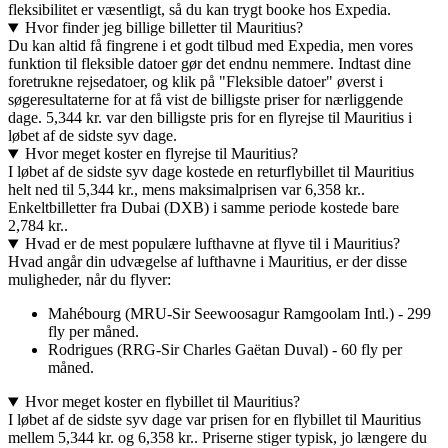
fleksibilitet er væsentligt, så du kan trygt booke hos Expedia.
Hvor finder jeg billige billetter til Mauritius?
Du kan altid få fingrene i et godt tilbud med Expedia, men vores
funktion til fleksible datoer gør det endnu nemmere. Indtast dine
foretrukne rejsedatoer, og klik på "Fleksible datoer" øverst i
søgeresultaterne for at få vist de billigste priser for nærliggende
dage. 5,344 kr. var den billigste pris for en flyrejse til Mauritius i
løbet af de sidste syv dage.
Hvor meget koster en flyrejse til Mauritius?
I løbet af de sidste syv dage kostede en returflybillet til Mauritius
helt ned til 5,344 kr., mens maksimalprisen var 6,358 kr..
Enkeltbilletter fra Dubai (DXB) i samme periode kostede bare
2,784 kr..
Hvad er de mest populære lufthavne at flyve til i Mauritius?
Hvad angår din udvægelse af lufthavne i Mauritius, er der disse
muligheder, når du flyver:
Mahébourg (MRU-Sir Seewoosagur Ramgoolam Intl.) - 299
fly per måned.
Rodrigues (RRG-Sir Charles Gaëtan Duval) - 60 fly per
måned.
Hvor meget koster en flybillet til Mauritius?
I løbet af de sidste syv dage var prisen for en flybillet til Mauritius
mellem 5,344 kr. og 6,358 kr.. Priserne stiger typisk, jo længere du