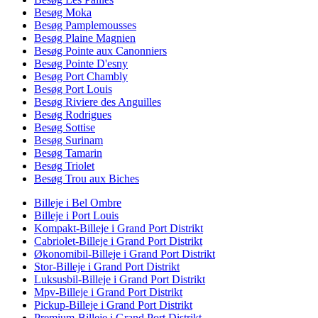
Besøg Moka
Besøg Pamplemousses
Besøg Plaine Magnien
Besøg Pointe aux Canonniers
Besøg Pointe D'esny
Besøg Port Chambly
Besøg Port Louis
Besøg Riviere des Anguilles
Besøg Rodrigues
Besøg Sottise
Besøg Surinam
Besøg Tamarin
Besøg Triolet
Besøg Trou aux Biches
Billeje i Bel Ombre
Billeje i Port Louis
Kompakt-Billeje i Grand Port Distrikt
Cabriolet-Billeje i Grand Port Distrikt
Økonomibil-Billeje i Grand Port Distrikt
Stor-Billeje i Grand Port Distrikt
Luksusbil-Billeje i Grand Port Distrikt
Mpv-Billeje i Grand Port Distrikt
Pickup-Billeje i Grand Port Distrikt
Premium-Billeje i Grand Port Distrikt