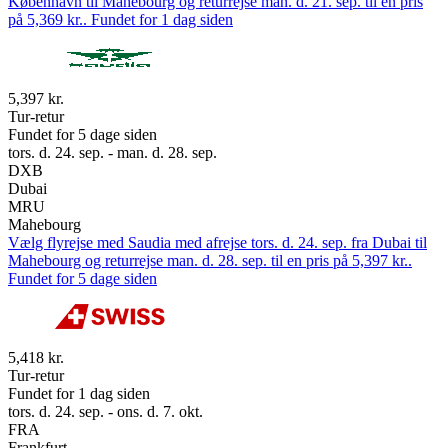
København til Mahebourg og returrejse man. d. 21. sep. til en pris
på 5,369 kr.. Fundet for 1 dag siden
5,397 kr.
Tur-retur
Fundet for 5 dage siden
tors. d. 24. sep. - man. d. 28. sep.
DXB
Dubai
MRU
Mahebourg
Vælg flyrejse med Saudia med afrejse tors. d. 24. sep. fra Dubai til
Mahebourg og returrejse man. d. 28. sep. til en pris på 5,397 kr..
Fundet for 5 dage siden
5,418 kr.
Tur-retur
Fundet for 1 dag siden
tors. d. 24. sep. - ons. d. 7. okt.
FRA
Frankfurt