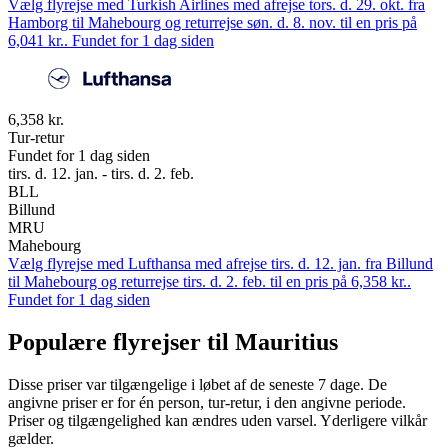
Vælg flyrejse med Turkish Airlines med afrejse tors. d. 29. okt. fra
Hamborg til Mahebourg og returrejse søn. d. 8. nov. til en pris på
6,041 kr.. Fundet for 1 dag siden
6,358 kr.
Tur-retur
Fundet for 1 dag siden
tirs. d. 12. jan. - tirs. d. 2. feb.
BLL
Billund
MRU
Mahebourg
Vælg flyrejse med Lufthansa med afrejse tirs. d. 12. jan. fra Billund
til Mahebourg og returrejse tirs. d. 2. feb. til en pris på 6,358 kr..
Fundet for 1 dag siden
Populære flyrejser til Mauritius
Disse priser var tilgængelige i løbet af de seneste 7 dage. De
angivne priser er for én person, tur-retur, i den angivne periode.
Priser og tilgængelighed kan ændres uden varsel. Yderligere vilkår
gælder.