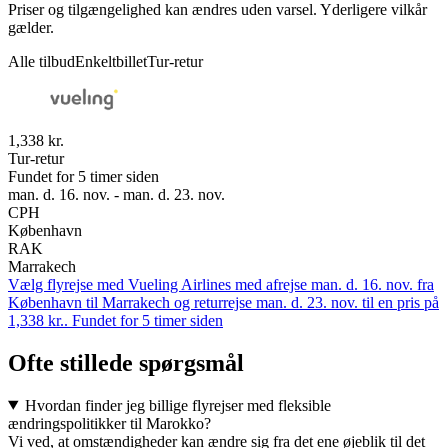
Priser og tilgængelighed kan ændres uden varsel. Yderligere vilkår
gælder.
Alle tilbud
Enkeltbillet
Tur-retur
1,338 kr.
Tur-retur
Fundet for 5 timer siden
man. d. 16. nov. - man. d. 23. nov.
CPH
København
RAK
Marrakech
Vælg flyrejse med Vueling Airlines med afrejse man. d. 16. nov. fra
København til Marrakech og returrejse man. d. 23. nov. til en pris på
1,338 kr.. Fundet for 5 timer siden
Ofte stillede spørgsmål
Hvordan finder jeg billige flyrejser med fleksible
ændringspolitikker til Marokko?
Vi ved, at omstændigheder kan ændre sig fra det ene øjeblik til det