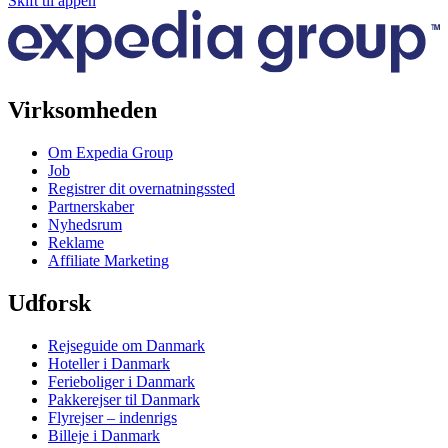
Skift til appen
Virksomheden
Om Expedia Group
Job
Registrer dit overnatningssted
Partnerskaber
Nyhedsrum
Reklame
Affiliate Marketing
Udforsk
Rejseguide om Danmark
Hoteller i Danmark
Ferieboliger i Danmark
Pakkerejser til Danmark
Flyrejser – indenrigs
Billeje i Danmark