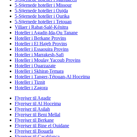
5-Stjernede hoteller i Missour
5-Stjernede hoteller i Oujda
5-Stjernede hoteller i Ourika
5-Stjernede hoteller i Tetouan
Villaer i Rabat-Salé-Kénitra
Hoteller i Agadir-Ida-Ou Tanane
Hoteller i Berkane Provins
Hoteller i El Hajeb Provins
Hoteller i Essaouira Provins
Hoteller i Marrakesh-Safi
Hoteller i Moulay Yacoub Provins
Hoteller i Ouarzazate
Hoteller i Skhirat-Temara
Hoteller i Tanger-Tétouan-Al Hoceïma
Hoteller i Tiznit
Hoteller i Zagora
Flyrejser til Agadir
Flyrejser til Al Hoceima
Flyrejser til Asilah
Flyrejser til Beni Mellal
Flyrejser til Berkane
Flyrejser til Bine el Ouidane
Flyrejser til Bouarfa
Flyrejser til Casablanca