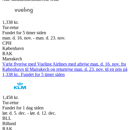
1,338 kr.
Tur-retur
Fundet for 5 timer siden
man. d. 16. nov. - man. d. 23. nov.
CPH
København
RAK
Marrakech
Vælg flyrejse med Vueling Airlines med afrejse man. d. 16. nov. fra
København til Marrakech og returrejse man. d. 23. nov. til en pris på
1,338 kr.. Fundet for 5 timer siden
1,458 kr.
Tur-retur
Fundet for 1 dag siden
lør. d. 5. dec. - lør. d. 12. dec.
BLL
Billund
RAK