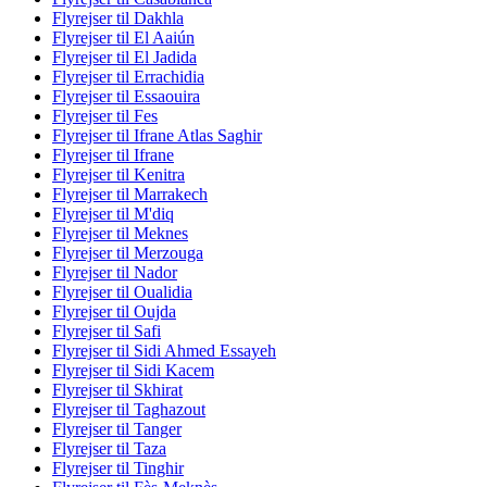
Flyrejser til Dakhla
Flyrejser til El Aaiún
Flyrejser til El Jadida
Flyrejser til Errachidia
Flyrejser til Essaouira
Flyrejser til Fes
Flyrejser til Ifrane Atlas Saghir
Flyrejser til Ifrane
Flyrejser til Kenitra
Flyrejser til Marrakech
Flyrejser til M'diq
Flyrejser til Meknes
Flyrejser til Merzouga
Flyrejser til Nador
Flyrejser til Oualidia
Flyrejser til Oujda
Flyrejser til Safi
Flyrejser til Sidi Ahmed Essayeh
Flyrejser til Sidi Kacem
Flyrejser til Skhirat
Flyrejser til Taghazout
Flyrejser til Tanger
Flyrejser til Taza
Flyrejser til Tinghir