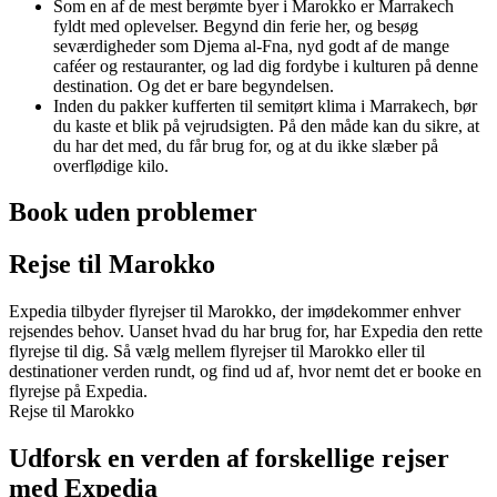
Som en af de mest berømte byer i Marokko er Marrakech
fyldt med oplevelser. Begynd din ferie her, og besøg
seværdigheder som Djema al-Fna, nyd godt af de mange
caféer og restauranter, og lad dig fordybe i kulturen på denne
destination. Og det er bare begyndelsen.
Inden du pakker kufferten til semitørt klima i Marrakech, bør
du kaste et blik på vejrudsigten. På den måde kan du sikre, at
du har det med, du får brug for, og at du ikke slæber på
overflødige kilo.
Book uden problemer
Rejse til Marokko
Expedia tilbyder flyrejser til Marokko, der imødekommer enhver
rejsendes behov. Uanset hvad du har brug for, har Expedia den rette
flyrejse til dig. Så vælg mellem flyrejser til Marokko eller til
destinationer verden rundt, og find ud af, hvor nemt det er booke en
flyrejse på Expedia.
Rejse til Marokko
Udforsk en verden af forskellige rejser
med Expedia