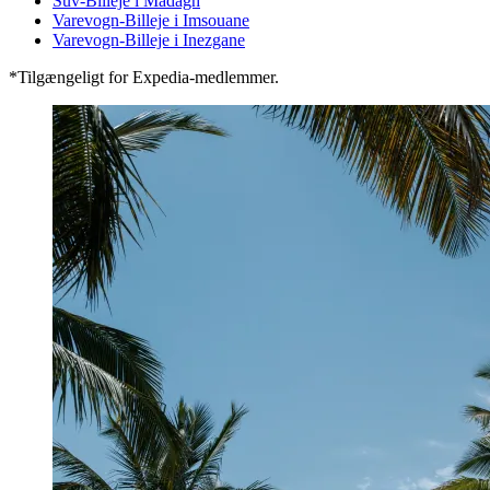
Suv-Billeje i Madagh
Varevogn-Billeje i Imsouane
Varevogn-Billeje i Inezgane
*Tilgængeligt for Expedia-medlemmer.