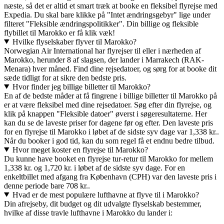
næste, så det er altid et smart træk at booke en fleksibel flyrejse med
Expedia. Du skal bare klikke på "Intet ændringsgebyr" lige under
filteret "Fleksible ændringspolitikker". Din billige og fleksible
flybillet til Marokko er få klik væk!
Hvilke flyselskaber flyver til Marokko?
Norwegian Air International har flyrejser til eller i nærheden af
Marokko, herunder 8 af slagsen, der lander i Marrakech (RAK-
Menara) hver måned. Find dine rejsedatoer, og sørg for at booke dit
sæde tidligt for at sikre den bedste pris.
Hvor finder jeg billige billetter til Marokko?
En af de bedste måder at få fingrene i billige billetter til Marokko på
er at være fleksibel med dine rejsedatoer. Søg efter din flyrejse, og
klik på knappen "Fleksible datoer" øverst i søgeresultaterne. Her
kan du se de laveste priser for dagene før og efter. Den laveste pris
for en flyrejse til Marokko i løbet af de sidste syv dage var 1,338 kr..
Når du booker i god tid, kan du som regel få et endnu bedre tilbud.
Hvor meget koster en flyrejse til Marokko?
Du kunne have booket en flyrejse tur-retur til Marokko for mellem
1,338 kr. og 1,720 kr. i løbet af de sidste syv dage. For en
enkeltbillet med afgang fra København (CPH) var den laveste pris i
denne periode bare 708 kr..
Hvad er de mest populære lufthavne at flyve til i Marokko?
Din afrejseby, dit budget og dit udvalgte flyselskab bestemmer,
hvilke af disse travle lufthavne i Marokko du lander i: