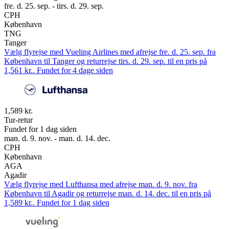
fre. d. 25. sep. - tirs. d. 29. sep.
CPH
København
TNG
Tanger
Vælg flyrejse med Vueling Airlines med afrejse fre. d. 25. sep. fra
København til Tanger og returrejse tirs. d. 29. sep. til en pris på
1,561 kr.. Fundet for 4 dage siden
1,589 kr.
Tur-retur
Fundet for 1 dag siden
man. d. 9. nov. - man. d. 14. dec.
CPH
København
AGA
Agadir
Vælg flyrejse med Lufthansa med afrejse man. d. 9. nov. fra
København til Agadir og returrejse man. d. 14. dec. til en pris på
1,589 kr.. Fundet for 1 dag siden