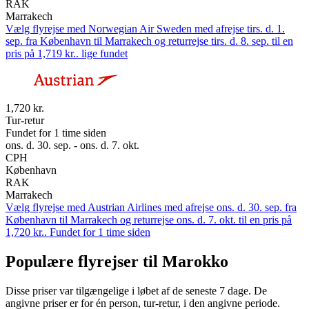
RAK
Marrakech
Vælg flyrejse med Norwegian Air Sweden med afrejse tirs. d. 1.
sep. fra København til Marrakech og returrejse tirs. d. 8. sep. til en
pris på 1,719 kr.. lige fundet
1,720 kr.
Tur-retur
Fundet for 1 time siden
ons. d. 30. sep. - ons. d. 7. okt.
CPH
København
RAK
Marrakech
Vælg flyrejse med Austrian Airlines med afrejse ons. d. 30. sep. fra
København til Marrakech og returrejse ons. d. 7. okt. til en pris på
1,720 kr.. Fundet for 1 time siden
Populære flyrejser til Marokko
Disse priser var tilgængelige i løbet af de seneste 7 dage. De
angivne priser er for én person, tur-retur, i den angivne periode.