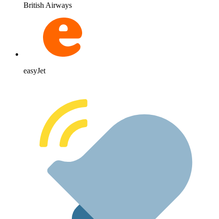
British Airways
easyJet