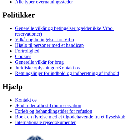
Alle typer overnatningssteder
Politikker
Generelle vilkår og betingelser (gælder ikke Vrbo-
reservationer)
Vilkår og betingelser for Vrbo
Hjælp til personer med et handicap
Fortrolighed
Cookies
Generelle vilkår for brug
Juridiske oplysninger/Kontakt os
Retningslinjer for indhold og indberetning af indhold
Hjælp
Kontakt os
Ændr eller afbestil din reservation
Forløb og behandlingstider for refusion
Book en flyrejse med et tilgodehavende fra et flyselskab
Internationale rejsedokumenter