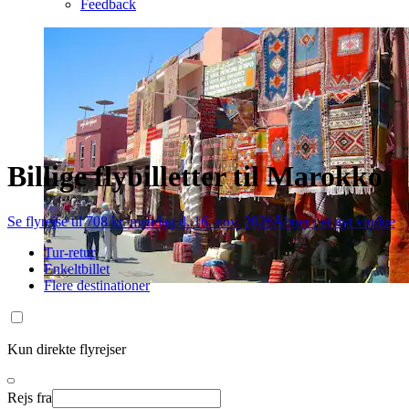
Feedback
Billige flybilletter til Marokko
Se flyrejse til 708 kr. mandag d. 16. nov. 2026
Åbner i et nyt vindue
Tur-retur
Enkeltbillet
Flere destinationer
Kun direkte flyrejser
Rejs fra