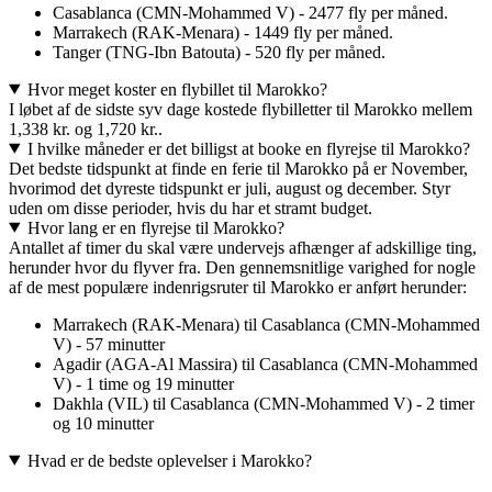
Casablanca (CMN-Mohammed V) - 2477 fly per måned.
Marrakech (RAK-Menara) - 1449 fly per måned.
Tanger (TNG-Ibn Batouta) - 520 fly per måned.
Hvor meget koster en flybillet til Marokko?
I løbet af de sidste syv dage kostede flybilletter til Marokko mellem
1,338 kr. og 1,720 kr..
I hvilke måneder er det billigst at booke en flyrejse til Marokko?
Det bedste tidspunkt at finde en ferie til Marokko på er November,
hvorimod det dyreste tidspunkt er juli, august og december. Styr
uden om disse perioder, hvis du har et stramt budget.
Hvor lang er en flyrejse til Marokko?
Antallet af timer du skal være undervejs afhænger af adskillige ting,
herunder hvor du flyver fra. Den gennemsnitlige varighed for nogle
af de mest populære indenrigsruter til Marokko er anført herunder:
Marrakech (RAK-Menara) til Casablanca (CMN-Mohammed
V) - 57 minutter
Agadir (AGA-Al Massira) til Casablanca (CMN-Mohammed
V) - 1 time og 19 minutter
Dakhla (VIL) til Casablanca (CMN-Mohammed V) - 2 timer
og 10 minutter
Hvad er de bedste oplevelser i Marokko?