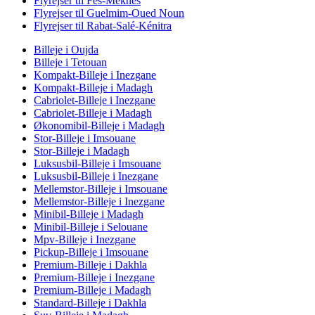
Flyrejser til Fès-Meknès
Flyrejser til Guelmim-Oued Noun
Flyrejser til Rabat-Salé-Kénitra
Billeje i Oujda
Billeje i Tetouan
Kompakt-Billeje i Inezgane
Kompakt-Billeje i Madagh
Cabriolet-Billeje i Inezgane
Cabriolet-Billeje i Madagh
Økonomibil-Billeje i Madagh
Stor-Billeje i Imsouane
Stor-Billeje i Madagh
Luksusbil-Billeje i Imsouane
Luksusbil-Billeje i Inezgane
Mellemstor-Billeje i Imsouane
Mellemstor-Billeje i Inezgane
Minibil-Billeje i Madagh
Minibil-Billeje i Selouane
Mpv-Billeje i Inezgane
Pickup-Billeje i Imsouane
Premium-Billeje i Dakhla
Premium-Billeje i Inezgane
Premium-Billeje i Madagh
Standard-Billeje i Dakhla