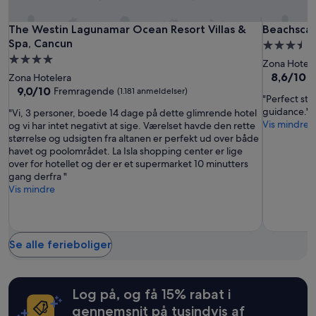
e
tilgængelighed
a
s
l
o
kan
s
e
l
The
The
Beachsca
The Westin Lagunamar Ocean Resort Villas & Spa, Cancun
Beachscape
k
The Westin Lagunamar Ocean Resort Villas &
Beachscape
ændres
a
r
.
,
Westin
Westin
Kin
uden
Spa, Cancun
3.5-
m
.
S
t
varsel.
Lagunamar
Lagunama
ha
4.0-
a
stjernet
H
t
Zona Hotele
h
Yderligere
Ocean
Ocean
Villas
z
e
stjernet
overnatni
a
8.6
8,6/10
F
Zona Hotelera
e
vilkår
i
r
Resort
Resort
&
f
ud
overnatningssted
9.0
9,0/10
Fremragende
(1.181 anmeldelser)
o
kan
n
"Perfect sta
k
f
af
Villas
Villas
Suites
ud
n
gælde.
g
guidance."
o
"Vi, 3 personer, boede 14 dage på dette glimrende hotel
w
10,
af
&
&
l
w
Vis mindre
m
og vi har intet negativt at sige. Værelset havde den rette
e
Fantastisk,
10,
y
Spa,
Spa,
i
m
størrelse og udsigten fra altanen er perfekt ud over både
r
(2.059
Fremragende,
d
Cancun
Cancun
t
e
havet og poolområdet. La Isla shopping center er lige
e
anmeldels
(1.181
r
h
r
over for hotellet og der er et supermarket 10 minutters
f
anmeldelser)
a
t
j
gang derfra "
r
w
h
e
Vis mindre
i
b
e
g
e
a
n
g
n
c
i
e
d
k
c
r
l
Se alle ferieboliger
w
e
n
y
a
s
e
.
s
t
i
H
t
s
g
o
Log på, og få 15% rabat i
h
t
e
t
e
gennemsnit på tusindvis af
a
n