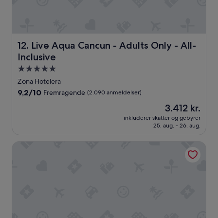
å
s
k
e
l
Live Aqua Cancun - Adults Only - All-Inclusive
i
12. Live Aqua Cancun - Adults Only - All-
d
Inclusive
t
5.0-
s
m
stjernet
Zona Hotelera
å
overnatningssted
9.2
9,2/10
Fremragende
(2.090 anmeldelser)
t
ud
i
Prisen
3.412 kr.
af
f
er
10,
inkluderer skatter og gebyrer
o
3.412 kr.
25. aug. - 26. aug.
Fremragende,
r
(2.090
h
anmeldelser)
Wyndham Grand Cancun All Inclusive Resort & Villas
o
l
d
t
i
l
h
o