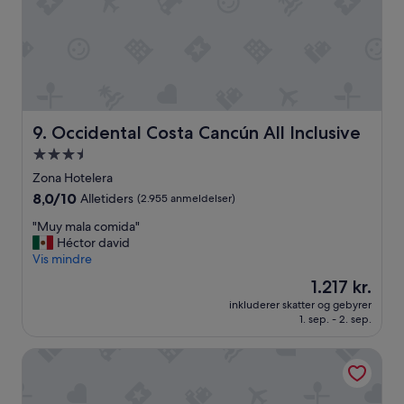
r
i
g
t
i
g
t
g
Occidental Costa Cancún All Inclusive
9. Occidental Costa Cancún All Inclusive
o
3.5-
d
e
stjernet
Zona Hotelera
.
overnatningssted
8.0
8,0/10
Alletiders
(2.955 anmeldelser)
H
ud
o
"
"Muy mala comida"
af
t
M
Héctor david
10,
e
u
Vis mindre
Alletiders,
l
y
(2.955
Prisen
1.217 kr.
l
m
anmeldelser)
er
e
inkluderer skatter og gebyrer
a
1.217 kr.
t
1. sep. - 2. sep.
l
e
a
r
Oleo Cancun Playa All Inclusive Resort
c
i
o
k
m
k