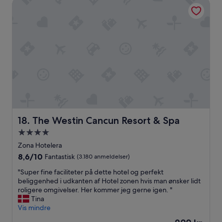
The Westin Cancun Resort & Spa
t
10,
w
Alletiders,
i
(1.774
t
anmeldelser)
h
n
i
g
h
t
l
y
a
The Westin Cancun Resort & Spa
c
18. The Westin Cancun Resort & Spa
t
4.0-
i
stjernet
Zona Hotelera
v
overnatningssted
i
8.6
8,6/10
Fantastisk
(3.180 anmeldelser)
t
ud
"
"Super fine faciliteter på dette hotel og perfekt
i
af
S
beliggenhed i udkanten af Hotel zonen hvis man ønsker lidt
e
10,
u
roligere omgivelser. Her kommer jeg gerne igen. "
s
Fantastisk,
p
Tina
i
(3.180
e
Vis mindre
n
anmeldelser)
r
t
Prisen