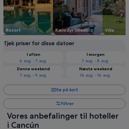
Resort
Kæledyr tilladt
Villa
Tjek priser for disse datoer
I aften
I morgen
6. aug. - 7. aug.
7. aug. - 8. aug.
Denne weekend
Næste weekend
7. aug. - 9. aug.
14. aug. - 16. aug.
Se på kort
Filtrer
Vores anbefalinger til hoteller
i Cancún