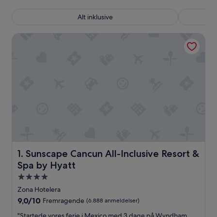
Alt inklusive
Sunscape Cancun All-Inclusive Resort & Spa by Hyatt
Sunscape Cancun All-Inclusive Resort & Spa by Hyatt
1. Sunscape Cancun All-Inclusive Resort &
Spa by Hyatt
4.0-
stjernet
Zona Hotelera
overnatningssted
9.0
9,0/10
Fremragende
(6.888 anmeldelser)
ud
"
"Startede vores ferie i Mexico med 3 dage på Wyndham