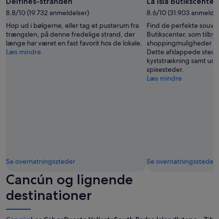
Delfines-stranden
La Isla Butikscenter
g
w
x
o
8.8/10 (19.732 anmeldelser)
8.6/10 (31.903 anmeldel
a
c
o
s
Hop ud i bølgerne, eller tag et pusterum fra
Find de perfekte souvenir
u
d
a
trængslen, på denne fredelige strand, der
Butikscenter, som tilby
r
b
m
længe har været en fast favorit hos de lokale.
shoppingmuligheder i 
s
u
i
Læs mindre
Dette afslappede sted e
i
t
s
kyststrækning samt udv
o
w
t
spisesteder.
n
e
a
Læs mindre
s
f
k
t
o
e
h
u
d
r
n
u
o
d
e
u
t
t
g
h
o
h
e
l
E
b
i
x
u
Se overnatningssteder
Se overnatningssteder
m
p
f
i
e
Cancún og lignende
f
t
d
e
e
destinationer
i
t
d
a
w
f
r
a
r