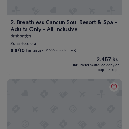
m
e
d
3
Breathless Cancun Soul Resort & Spa - Adults Only - All I
2. Breathless Cancun Soul Resort & Spa -
d
Adults Only - All Inclusive
a
g
4.5-
e
stjernet
Zona Hotelera
p
overnatningssted
8.8
8,8/10
Fantastisk
(2.636 anmeldelser)
å
ud
W
Prisen
2.457 kr.
af
y
er
10,
inkluderer skatter og gebyrer
n
2.457 kr.
1. sep. - 2. sep.
Fantastisk,
d
(2.636
h
anmeldelser)
Hotel Riu Palace Las Americas - Adults Only- All Inclusive
a
m
A
l
l
t
r
a
.