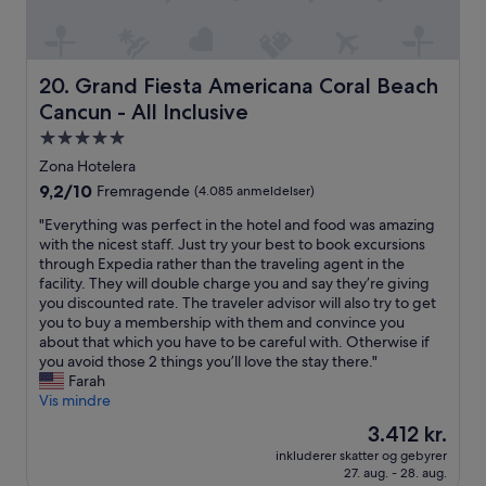
h
k
p
w
a
o
i
n
o
t
t
l
h
Grand Fiesta Americana Coral Beach Cancun - All Inclusi
20. Grand Fiesta Americana Coral Beach
e
b
c
n
Cancun - All Inclusive
u
a
a
t
l
5.0-
f
w
m
stjernet
Zona Hotelera
H
e
w
overnatningssted
o
t
9.2
9,2/10
Fremragende
(4.085 anmeldelser)
a
t
y
ud
t
"
"Everything was perfect in the hotel and food was amazing
e
p
af
e
E
with the nicest staff. Just try your best to book excursions
l
i
10,
r
v
through Expedia rather than the traveling agent in the
z
c
Fremragende,
p
e
facility. They will double charge you and say they’re giving
o
a
(4.085
e
r
you discounted rate. The traveler advisor will also try to get
n
l
anmeldelser)
r
y
you to buy a membership with them and convince you
e
l
f
t
about that which you have to be careful with. Otherwise if
n
y
e
h
you avoid those 2 things you’ll love the stay there."
h
m
c
i
Farah
v
i
t
n
Vis mindre
i
s
f
g
s
s
o
Prisen
3.412 kr.
w
m
e
r
er
inkluderer skatter og gebyrer
a
a
d
o
3.412 kr.
27. aug. - 28. aug.
s
n
t