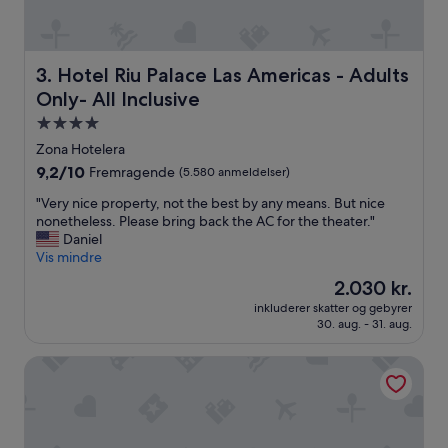
A
l
t
i
Hotel Riu Palace Las Americas - Adults Only- All Inclusive
a
3. Hotel Riu Palace Las Americas - Adults
l
Only- All Inclusive
t
4.0-
e
t
stjernet
Zona Hotelera
g
overnatningssted
9.2
9,2/10
Fremragende
(5.580 anmeldelser)
l
ud
i
"
"Very nice property, not the best by any means. But nice
af
m
V
nonetheless. Please bring back the AC for the theater."
10,
r
e
Daniel
Fremragende,
e
r
Vis mindre
(5.580
n
y
anmeldelser)
Prisen
2.030 kr.
d
n
er
e
inkluderer skatter og gebyrer
i
2.030 kr.
a
30. aug. - 31. aug.
c
l
e
l
Temptation Cancun Resort All Inclusive - Adults Only
p
-
r
i
o
n
p
c
e