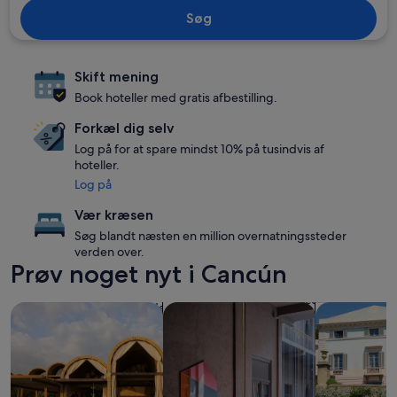
Søg
Skift mening
Book hoteller med gratis afbestilling.
Forkæl dig selv
Log på for at spare mindst 10% på tusindvis af
hoteller.
Log på
Vær kræsen
Søg blandt næsten en million overnatningssteder
verden over.
Prøv noget nyt i Cancún
Søg efter resorter
Søg efter kæledyrsvenlige overnatn
Søg efter vil