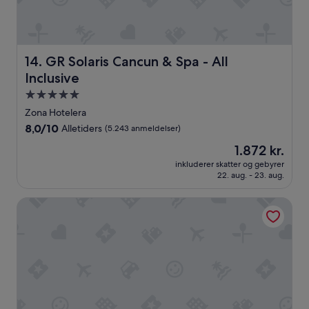
o
g
i
n
g
GR Solaris Cancun & Spa - All Inclusive
14. GR Solaris Cancun & Spa - All
e
Inclusive
n
p
5.0-
r
stjernet
Zona Hotelera
o
overnatningssted
b
8.0
8,0/10
Alletiders
(5.243 anmeldelser)
l
ud
Prisen
1.872 kr.
e
af
er
m
10,
inkluderer skatter og gebyrer
1.872 kr.
22. aug. - 23. aug.
e
Alletiders,
r
(5.243
m
anmeldelser)
Emporio Cancun Optional All Inclusive
e
d
a
t
f
i
n
d