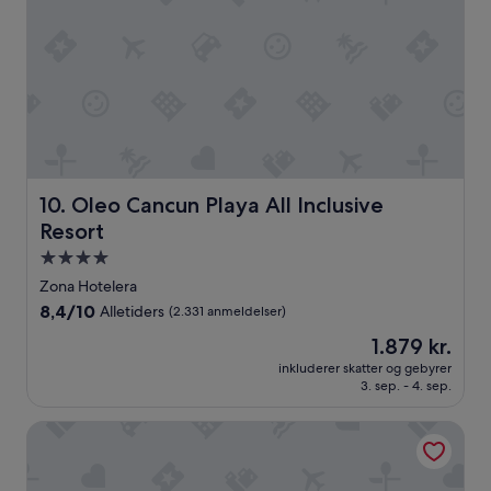
i
e
d
n
a
y
"
t
o
g
n
o
g
l
Oleo Cancun Playa All Inclusive Resort
10. Oleo Cancun Playa All Inclusive
e
Resort
s
t
4.0-
e
stjernet
Zona Hotelera
d
overnatningssted
8.4
8,4/10
e
Alletiders
(2.331 anmeldelser)
ud
r
Prisen
1.879 kr.
af
s
er
10,
inkluderer skatter og gebyrer
e
1.879 kr.
3. sep. - 4. sep.
Alletiders,
r
(2.331
d
anmeldelser)
Hotel Riu Ventura - All Inclusive
e
t
l
i