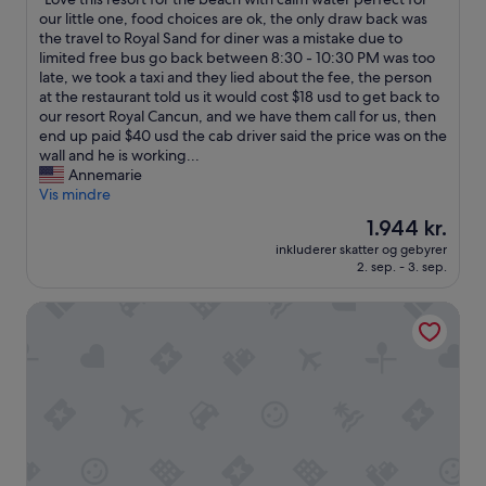
af
e
r
L
our little one, food choices are ok, the only draw back was
10,
l
e
o
the travel to Royal Sand for diner was a mistake due to
Fantastisk,
o
w
v
limited free bus go back between 8:30 - 10:30 PM was too
(1.170
g
e
e
late, we took a taxi and they lied about the fee, the person
anmeldelser)
p
r
t
at the restaurant told us it would cost $18 usd to get back to
e
e
h
our resort Royal Cancun, and we have them call for us, then
r
a
i
end up paid $40 usd the cab driver said the price was on the
f
l
s
wall and he is working...
e
s
r
Annemarie
k
o
e
Vis mindre
t
a
s
b
Prisen
1.944 kr.
c
o
e
er
t
inkluderer skatter og gebyrer
r
l
1.944 kr.
i
2. sep. - 3. sep.
t
i
v
f
g
i
Grand Fiesta Americana Coral Beach Cancun - All Inclusive
o
g
t
r
e
i
t
n
e
h
h
s
e
e
a
b
d
t
e
i
t
a
u
h
c
d
e