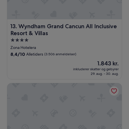
t
e
l
l
e
Wyndham Grand Cancun All Inclusive Resort & Villas
13. Wyndham Grand Cancun All Inclusive
t
s
Resort & Villas
s
4.0-
t
stjernet
ø
Zona Hotelera
overnatningssted
r
8.4
8,4/10
Alletiders
(3.506 anmeldelser)
r
ud
Prisen
1.843 kr.
e
af
er
l
10,
inkluderer skatter og gebyrer
1.843 kr.
s
29. aug. - 30. aug.
Alletiders,
e
(3.506
,
anmeldelser)
GR Solaris Cancun & Spa - All Inclusive
v
i
h
a
v
d
e
d