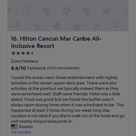
r
t
a
e
t
l
v
i
e
d
d
e
c
n
Hilton Cancun Mar Caribe All-Inclusive Resort
16. Hilton Cancun Mar Caribe All-
h
l
Inclusive Resort
e
a
c
v
4.5-
k
e
stjernet
Zona Hotelera
-
r
overnatningssted
8.6
8,6/10
i
Fantastisk
(4.331 anmeldelser)
e
ud
n
e
"
"Loved the ocean view! Great entertainment with nightly
af
v
n
L
activities in the center upper deck area. There were also
10,
a
d
o
activities at the pool but we typically missed them as they
Fantastisk,
r
e
v
were advertised well. Staff were friendly. Hotel was a little
(4.331
d
,
e
dated. Food was good but we found the buffet wasn’t
anmeldelser)
e
o
d
always open during times when it was scheduled to be. This
e
g
t
happened at least 3 times during our week long stay.
k
a
h
Location is not ideal if you like to walk out of the hotel and go
s
l
e
visit nearby shops/restaurants in...
t
t
o
Rosann
r
i
c
Vis mindre
e
n