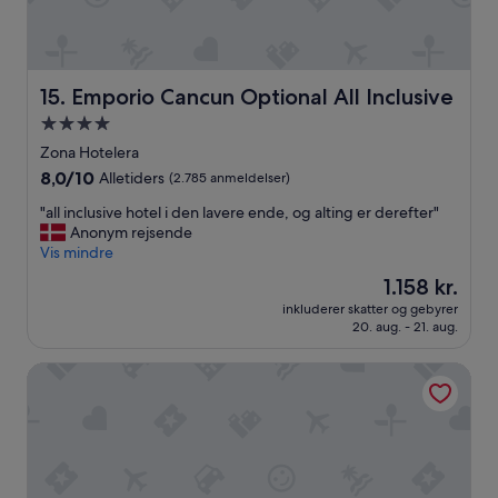
e
l
i
g
g
Emporio Cancun Optional All Inclusive
15. Emporio Cancun Optional All Inclusive
e
4.0-
s
t
stjernet
Zona Hotelera
o
overnatningssted
8.0
8,0/10
Alletiders
(2.785 anmeldelser)
l
ud
e
"
"all inclusive hotel i den lavere ende, og alting er derefter"
af
.
a
Anonym rejsende
10,
S
l
Vis mindre
Alletiders,
t
l
(2.785
Prisen
1.158 kr.
ø
i
anmeldelser)
er
r
inkluderer skatter og gebyrer
n
1.158 kr.
s
20. aug. - 21. aug.
c
t
l
e
Hilton Cancun Mar Caribe All-Inclusive Resort
u
a
s
n
i
k
v
e
e
v
h
a
o