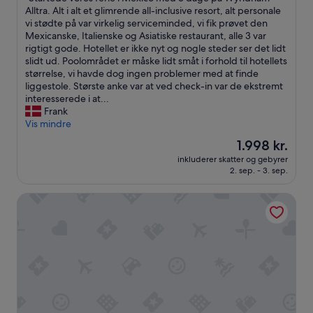
af
S
Alltra. Alt i alt et glimrende all-inclusive resort, alt personale
10,
t
vi stødte på var virkelig serviceminded, vi fik prøvet den
Fremragende,
a
Mexicanske, Italienske og Asiatiske restaurant, alle 3 var
(6.888
r
rigtigt gode. Hotellet er ikke nyt og nogle steder ser det lidt
anmeldelser)
t
slidt ud. Poolområdet er måske lidt småt i forhold til hotellets
e
størrelse, vi havde dog ingen problemer med at finde
d
liggestole. Største anke var at ved check-in var de ekstremt
e
interesserede i at...
v
Frank
o
Vis mindre
r
Prisen
1.998 kr.
e
er
inkluderer skatter og gebyrer
s
1.998 kr.
2. sep. - 3. sep.
f
e
Breathless Cancun Soul Resort & Spa - Adults Only - All Inc
r
i
e
i
M
e
x
i
c
o