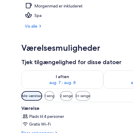
Morgenmad er inkluderet
På stranden, 
Spa
Vis alle
Værelsesmuligheder
Tjek tilgængelighed for disse datoer
Tjek tilgængelighed for i aften aug. 7 - aug. 8
Tjek tilgænge
I aften
aug. 7 - aug. 8
a
Tilgængelige
Alle værelser
1 seng
2 senge
3+ senge
filtre
Indlæs
Et hotelværelse med to senge,
for
5
Værelse
alle
værelser
Plads til 4 personer
billeder
Gratis Wi-Fi
af
Værelse
Flere
Flere oplysninger