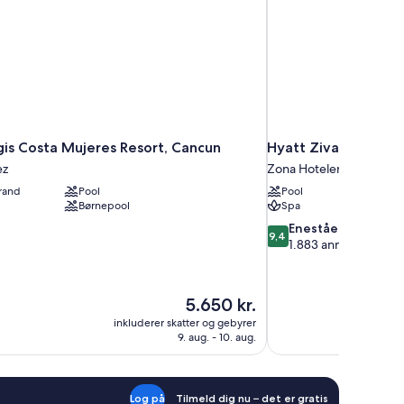
gis Costa Mujeres Resort, Cancun
Hyatt Ziva Cancun Al
ez
Zona Hotelera
trand
Pool
Pool
Børnepool
Spa
9.4
Enestående
9,4
ud
1.883 anmeldelser
af
10,
Enestående,
Prisen
5.650 kr.
1.883
er
inkluderer skatter og gebyrer
anmeldelser
5.650 kr.
9. aug. - 10. aug.
Log på
Tilmeld dig nu – det er gratis