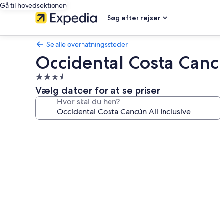
Gå til hovedsektionen
Søg efter rejser
Se alle overnatningssteder
Occidental Costa Cancú
3.5-
stjernet
Vælg datoer for at se priser
overnatningssted
Hvor skal du hen?
Billedgalleri
for
Occidental
Costa
Cancún
All
Inclusive