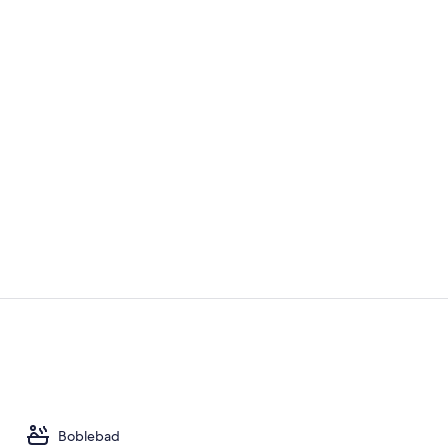
Video af ove
Junior-studi
Boblebad