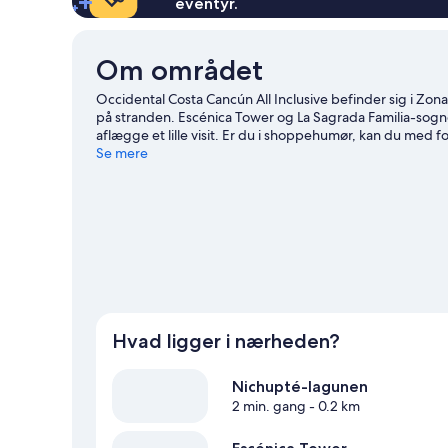
eventyr.
Om området
Occidental Costa Cancún All Inclusive befinder sig i Zon
på stranden. Escénica Tower og La Sagrada Familia-sog
aflægge et lille visit. Er du i shoppehumør, kan du med
28. Overvej at kigge forbi Aquaworld.Brug noget tid på
Se mere
rejseguide til Cancún
Vis flere resorter i Cancún
Hvad ligger i nærheden?
Nichupté-lagunen
2 min. gang
- 0.2 km