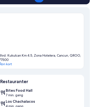
Blvd. Kukulcan Km 4.5, Zona Hotelera, Cancun, QROO,
77500
Åbn kort
Kort
Restauranter
Bites Food Hall
7 min. gang
Los Chachalacos
4 min. gang