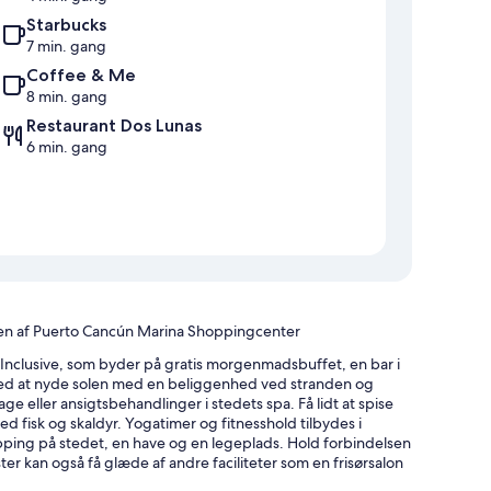
Starbucks
7 min. gang
Coffee & Me
8 min. gang
Restaurant Dos Lunas
6 min. gang
eden af Puerto Cancún Marina Shoppingcenter
 Inclusive, som byder på gratis morgenmadsbuffet, en bar i
ted at nyde solen med en beliggenhed ved stranden og
 eller ansigtsbehandlinger i stedets spa. Få lidt at spise
d fisk og skaldyr. Yogatimer og fitnesshold tilbydes i
opping på stedet, en have og en legeplads. Hold forbindelsen
r kan også få glæde af andre faciliteter som en frisørsalon