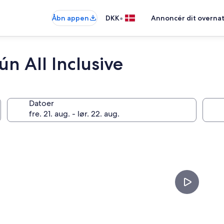
•
Åbn appen
DKK
Annoncér dit overna
n All Inclusive
Datoer