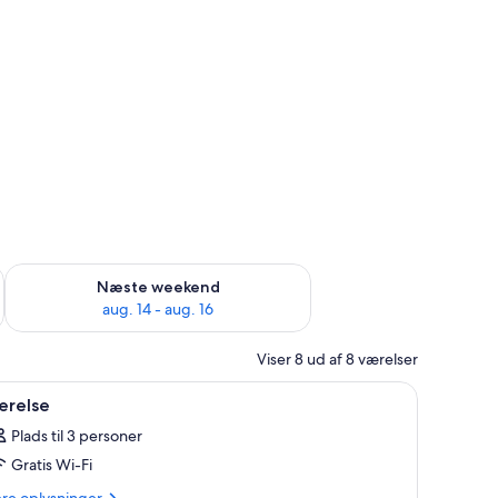
d aug. 7 - aug. 9
Tjek tilgængelighed for næste weekend aug. 14 - aug. 16
Næste weekend
aug. 14 - aug. 16
Viser 8 ud af 8 værelser
vebord, stol, natbord, spejl og loftventilator.
ndlæs
Et hotelværelse med en stor seng, fjernsyn, s
5
ærelse
le
Plads til 3 personer
illeder
Gratis Wi-Fi
f
ærelse
ere
ere oplysninger