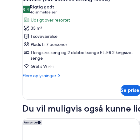
alle
Rigtig godt
billeder
8,4
8,4 ud af 10
(46
46 anmeldelser
af
anmeldelser)
Udsigt over resortet
Værelse
33 m²
(2x2
1 soveværelse
interconnecting
Plads til 7 personer
rooms)
1 kingsize-seng og 2 dobbeltsenge ELLER 2 kingsize-
senge
Gratis Wi-Fi
Flere
Flere oplysninger
oplysninger
om
Se prise
Værelse
(2x2
interconnecting
Du vil muligvis også kunne l
rooms)
Dreams Vista Cancun Golf & Spa Resort - All Inclusi
Annonce