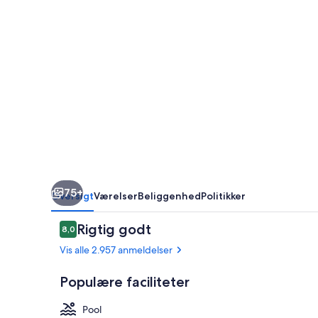
75+
Oversigt
Værelser
Beliggenhed
Politikker
Anmeldelser
Rigtig godt
8,0
8,0 ud af 10.
Vis alle 2.957 anmeldelser
Populære faciliteter
Pool