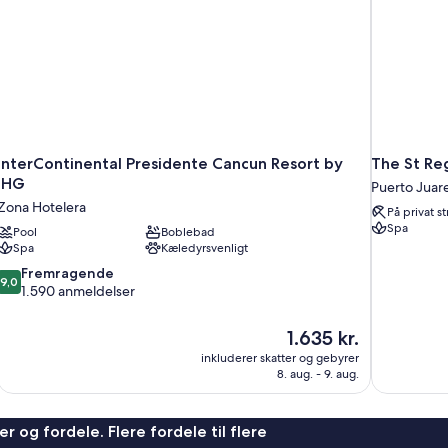
InterContinental Presidente Cancun Resort by
The St Re
IHG
Puerto Juar
Zona Hotelera
På privat s
Spa
Pool
Boblebad
Spa
Kæledyrsvenligt
9.0
Fremragende
9,0
ud
1.590 anmeldelser
af
10,
Prisen
1.635 kr.
Fremragende,
er
inkluderer skatter og gebyrer
1.590
1.635 kr.
8. aug. - 9. aug.
anmeldelser
r og fordele. Flere fordele til flere