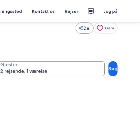
tningssted
Kontakt os
Rejser
Log på
Del
Gem
Gæster
Søg