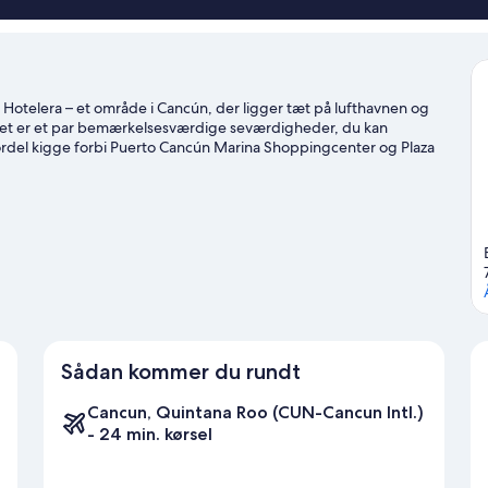
a Hotelera – et område i Cancún, der ligger tæt på lufthavnen og
net er et par bemærkelsesværdige seværdigheder, du kan
 fordel kigge forbi Puerto Cancún Marina Shoppingcenter og Plaza
 at udforske områdets oplevelser såsom golf.
Besøg vores
Sådan kommer du rundt
Cancun, Quintana Roo (CUN-Cancun Intl.)
- 24 min. kørsel