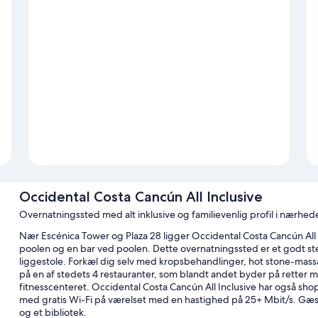
Occidental Costa Cancún All Inclusive
Overnatningssted med alt inklusive og familievenlig profil i nærh
Nær Escénica Tower og Plaza 28 ligger Occidental Costa Cancún All
poolen og en bar ved poolen. Dette overnatningssted er et godt s
liggestole. Forkæl dig selv med kropsbehandlinger, hot stone-massage
på en af stedets 4 restauranter, som blandt andet byder på retter me
fitnesscenteret. Occidental Costa Cancún All Inclusive har også sh
med gratis Wi-Fi på værelset med en hastighed på 25+ Mbit/s. Gæste
og et bibliotek.