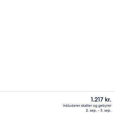
Indgang
rnatningsstedet
Den
1.217 kr.
nuværende
inkluderer skatter og gebyrer
pris
2. sep. - 3. sep.
osuite - boblebad - havudsigt | Udsigt fra værelset
På stranden, hvidt sand, liggestole, pa
er
1.217 kr.