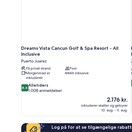
Dreams Vista Cancun Golf & Spa Resort - All
Inclusive
Puerto Juarez
På privat strand
Pool
Morgenmad er
Alt inklusive
inkluderet
8.4
Alletiders
8,4
ud
1.008 anmeldelser
af
Prisen
2.176 kr.
10,
er
inkluderer skatter og gebyrer
Alletiders,
2.176 kr.
10. aug. - 11. aug.
1.008
anmeldelser
Log på for at se tilgængelige rabatte