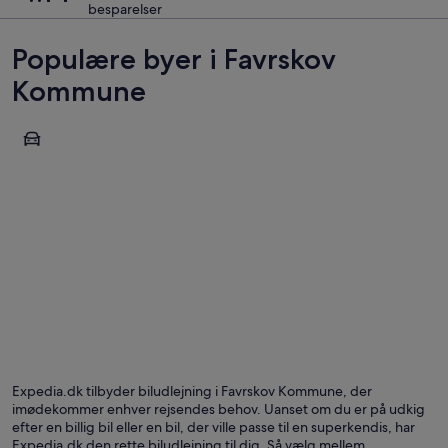
besparelser
Populære byer i Favrskov
Kommune
Sabro
Sabro
Expedia.dk tilbyder biludlejning i Favrskov Kommune, der
imødekommer enhver rejsendes behov. Uanset om du er på udkig
efter en billig bil eller en bil, der ville passe til en superkendis, har
Expedia.dk den rette biludlejning til dig. Så vælg mellem