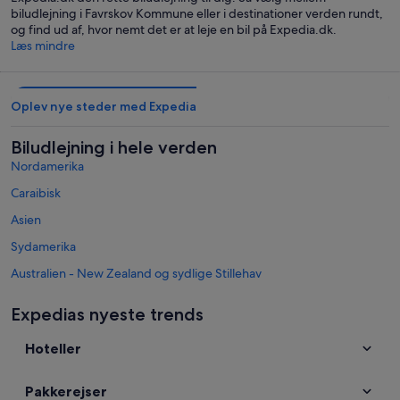
biludlejning i Favrskov Kommune eller i destinationer verden rundt,
og find ud af, hvor nemt det er at leje en bil på Expedia.dk.
Læs mindre
Oplev nye steder med Expedia
Biludlejning i hele verden
Nordamerika
Caraibisk
Asien
Sydamerika
Australien - New Zealand og sydlige Stillehav
Mexico og Centralamerika
Expedias nyeste trends
Mellemøsten
Hoteller
Afrika
Topdestinationer i Favrskov Kommune
Pakkerejser
Biludlejning i Hadsten