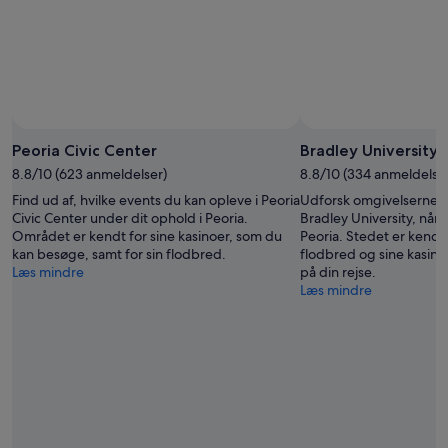
Peoria Civic Center
Bradley University
8.8/10 (623 anmeldelser)
8.8/10 (334 anmeldelse
Find ud af, hvilke events du kan opleve i Peoria
Udforsk omgivelserne 
Civic Center under dit ophold i Peoria.
Bradley University, når d
Området er kendt for sine kasinoer, som du
Peoria. Stedet er kendt
kan besøge, samt for sin flodbred.
flodbred og sine kasin
Læs mindre
på din rejse.
Læs mindre