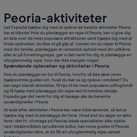
Peoria-aktiviteter
Lad Expedia hjælpe dig med at opleve de bedste aktiviteter Peoria
har at tilbyde! Hvis du planlægger en rejse til Peoria, kan vi give dig
en liste over de mest populære attraktioner samt hjælpe dig med at
Byens skyline med en flod i forgrunde
finde oplevelser, du ikke vil gå glip af. Uanset om du rejser til Peoria
med din familie, planlægger et romantisk ophold med din udkårne
eller er på forretningsrejse, gør vi det nemt for dig at planlægge en
uforglemmelig rejse, hvor der ikke mangler noget.
Spændende oplevelser og aktiviteter i Peoria
Hvis du planlægger en tur til Peoria, hvorfor så ikke læse vores
hjælpsomme guides om, hvad du bør se og opleve i området? Du
kan søge blandt aktiviteter, få tips til de mest populære udflugtsmål
og få hjælp med planlægge din rejse ned til mindste detalje.
Expedia gør det nemt for dig at besøge alle de berømte
seværdigheder i Peoria.
At lede efter aktiviteter i Peoria kan være tidskrævende, så lad os
hjælpe dig med at planlægge din ferie. Hvad end du søger en aktiv
ferie i det fri, vil smage på Peorias lokale specialiteter eller dykke
ned i lokalområdets sprudlende kultur, kan vores guides til Peorias
seværdigheder sikre, at du får en uforglemmelig rejse uanset