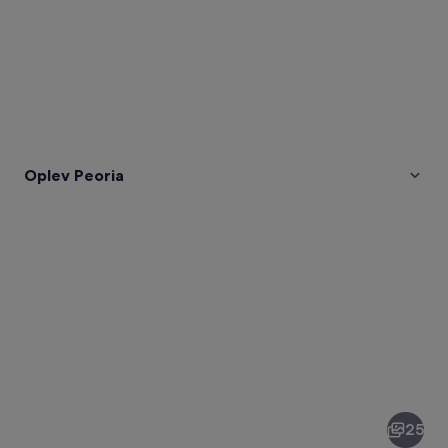
Oplev Peoria
Billeder
af
Peoria
25