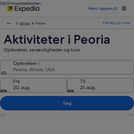
Gå til hovedsektionen
Hent appen
Planlæg din rejse
Illinois
Peoria
Aktiviteter i Peoria
Oplevelser, seværdigheder og ture
Oplevelser i
Peoria, Illinois, USA
Oplevelser i
Fra
Til
20. aug.
21. aug.
Søg
Se kort