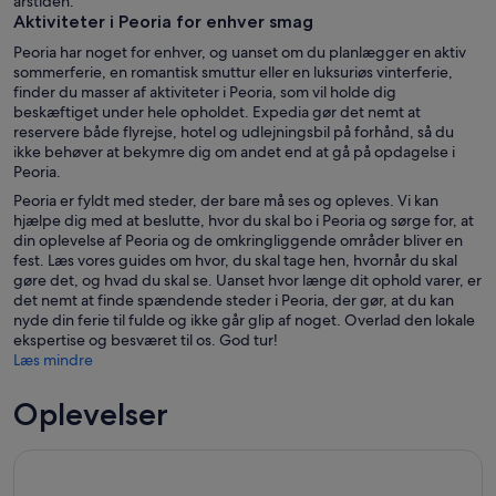
årstiden.
Aktiviteter i Peoria for enhver smag
Peoria har noget for enhver, og uanset om du planlægger en aktiv
sommerferie, en romantisk smuttur eller en luksuriøs vinterferie,
finder du masser af aktiviteter i Peoria, som vil holde dig
beskæftiget under hele opholdet. Expedia gør det nemt at
reservere både flyrejse, hotel og udlejningsbil på forhånd, så du
ikke behøver at bekymre dig om andet end at gå på opdagelse i
Peoria.
Peoria er fyldt med steder, der bare må ses og opleves. Vi kan
hjælpe dig med at beslutte, hvor du skal bo i Peoria og sørge for, at
din oplevelse af Peoria og de omkringliggende områder bliver en
fest. Læs vores guides om hvor, du skal tage hen, hvornår du skal
gøre det, og hvad du skal se. Uanset hvor længe dit ophold varer, er
det nemt at finde spændende steder i Peoria, der gør, at du kan
nyde din ferie til fulde og ikke går glip af noget. Overlad den lokale
ekspertise og besværet til os. God tur!
Læs mindre
Oplevelser
Hoteller i nærheden af Grandview Drive Postcard Tour Expe