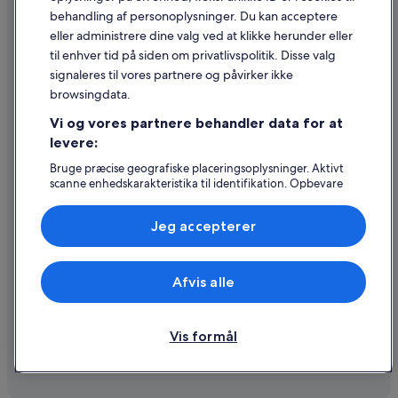
Retningslinjer for indhold og indberetning af indhold
behandling af personoplysninger. Du kan acceptere
eller administrere dine valg ved at klikke herunder eller
Hjælp
til enhver tid på siden om privatlivspolitik. Disse valg
signaleres til vores partnere og påvirker ikke
Kontakt os
browsingdata.
Ændr eller afbestil din reservation
Vi og vores partnere behandler data for at
Forløb og behandlingstider for refusion
levere:
Book en flyrejse med et tilgodehavende fra et flyselskab
Bruge præcise geografiske placeringsoplysninger. Aktivt
scanne enhedskarakteristika til identifikation. Opbevare
Internationale rejsedokumenter
og/eller tilgå oplysninger på en enhed. Tilpasset
annoncering og indhold, annoncerings- og
Jeg accepterer
indholdsmåling, målgruppeundersøgelser og udvikling af
tjenester.
Liste over partnere (leverandører)
Expedia, Inc. er ikke ansvarlig for indhold fra eksterne hjemmesider.
Afvis alle
© 2026 Expedia, Inc. – en del af Expedia Group. Alle rettigheder
forbeholdes. Expedia og Expedias logo er varemærker eller registrerede
varemærker tilhørende Expedia, Inc.
Vis formål