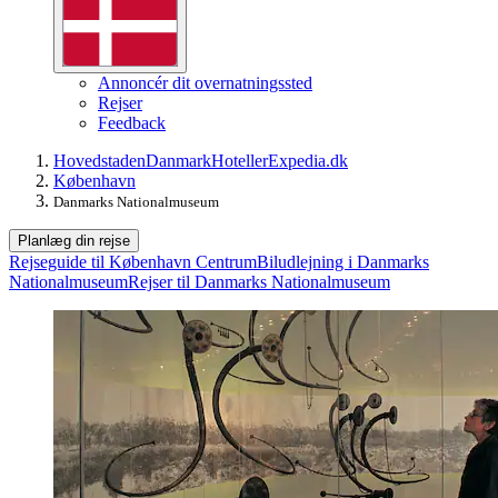
Annoncér dit overnatningssted
Rejser
Feedback
Hovedstaden
Danmark
Hoteller
Expedia.dk
København
Danmarks Nationalmuseum
Planlæg din rejse
Rejseguide til København Centrum
Biludlejning i Danmarks
Nationalmuseum
Rejser til Danmarks Nationalmuseum