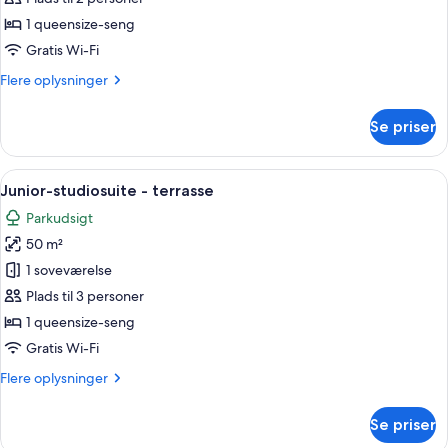
-
1 queensize-seng
terrasse
Gratis Wi-Fi
Flere
Flere oplysninger
oplysninger
om
Se priser
Deluxe-
værelse
-
Indlæs
Et bord med en lampe, isspande og et 
12
terrasse
Junior-studiosuite - terrasse
alle
Parkudsigt
billeder
50 m²
af
Junior-
1 soveværelse
studiosuite
Plads til 3 personer
-
1 queensize-seng
terrasse
Gratis Wi-Fi
Flere
Flere oplysninger
oplysninger
om
Se priser
Junior-