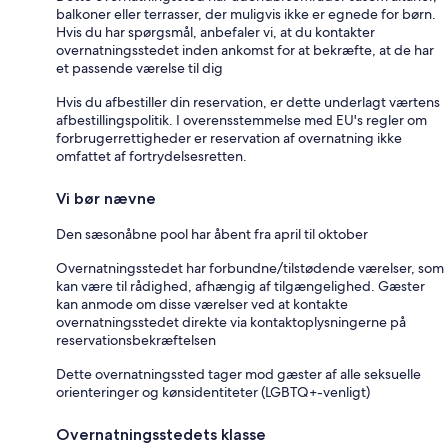
balkoner eller terrasser, der muligvis ikke er egnede for børn.
Hvis du har spørgsmål, anbefaler vi, at du kontakter
overnatningsstedet inden ankomst for at bekræfte, at de har
et passende værelse til dig
Hvis du afbestiller din reservation, er dette underlagt værtens
afbestillingspolitik. I overensstemmelse med EU's regler om
forbrugerrettigheder er reservation af overnatning ikke
omfattet af fortrydelsesretten.
Vi bør nævne
Den sæsonåbne pool har åbent fra april til oktober
Overnatningsstedet har forbundne/tilstødende værelser, som
kan være til rådighed, afhængig af tilgængelighed. Gæster
kan anmode om disse værelser ved at kontakte
overnatningsstedet direkte via kontaktoplysningerne på
reservationsbekræftelsen
Dette overnatningssted tager mod gæster af alle seksuelle
orienteringer og kønsidentiteter (LGBTQ+-venligt)
Overnatningsstedets klasse