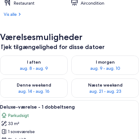
Restaurant
Aircondition
Vis alle
Værelsesmuligheder
Tjek tilgængelighed for disse datoer
Tjek tilgængelighed for i aften aug. 8 - aug. 9
Tjek tilgængelighed for i morg
I aften
I morgen
aug. 8 - aug. 9
aug. 9 - aug. 10
Tjek tilgængelighed for denne weekend aug. 14 - aug. 16
Tjek tilgængelighed for næste
Denne weekend
Næste weekend
aug. 14 - aug. 16
aug. 21 - aug. 23
Indlæs
1 soveværelse, egyptiske bomuldslagn
10
Deluxe-værelse - 1 dobbeltseng
alle
Parkudsigt
billeder
33 m²
af
Deluxe-
1 soveværelse