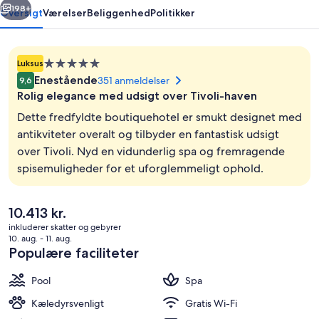
198+
Oversigt
Værelser
Beliggenhed
Politikker
Overnatningssted
Luksus
med
Enestående
351 anmeldelser
9,6
5.0
Rolig elegance med udsigt over Tivoli-haven
stjerner
Dette fredfyldte boutiquehotel er smukt designet med
antikviteter overalt og tilbyder en fantastisk udsigt
over Tivoli. Nyd en vidunderlig spa og fremragende
Overnatningsstedets facade – aften/n
spisemuligheder for et uforglemmeligt ophold.
Den
10.413 kr.
nuværende
inkluderer skatter og gebyrer
pris
10. aug. - 11. aug.
er
Populære faciliteter
10.413 kr.
Pool
Spa
Kæledyrsvenligt
Gratis Wi-Fi