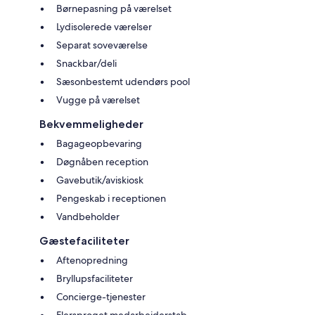
Børnepasning på værelset
Lydisolerede værelser
Separat soveværelse
Snackbar/deli
Sæsonbestemt udendørs pool
Vugge på værelset
Bekvemmeligheder
Bagageopbevaring
Døgnåben reception
Gavebutik/aviskiosk
Pengeskab i receptionen
Vandbeholder
Gæstefaciliteter
Aftenopredning
Bryllupsfaciliteter
Concierge-tjenester
Flersproget medarbejderstab