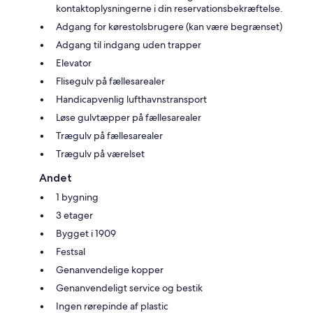
kontaktoplysningerne i din reservationsbekræftelse.
Adgang for kørestolsbrugere (kan være begrænset)
Adgang til indgang uden trapper
Elevator
Flisegulv på fællesarealer
Handicapvenlig lufthavnstransport
Løse gulvtæpper på fællesarealer
Trægulv på fællesarealer
Trægulv på værelset
Andet
1 bygning
3 etager
Bygget i 1909
Festsal
Genanvendelige kopper
Genanvendeligt service og bestik
Ingen rørepinde af plastic