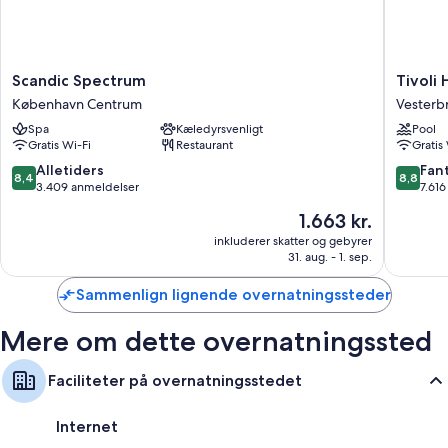
Scandic
Tivoli
Scandic Spectrum
Tivoli 
Spectrum
Hotel
København Centrum
Vesterb
København
Vesterb
Spa
Kæledyrsvenligt
Pool
Centrum
Gratis Wi-Fi
Restaurant
Gratis
8.4
8.8
Alletiders
Fant
8,4
8,8
ud
ud
3.409 anmeldelser
7.61
af
af
Prisen
1.663 kr.
10,
10,
er
Alletiders,
Fantasti
inkluderer skatter og gebyrer
1.663 kr.
31. aug. - 1. sep.
3.409
7.616
anmeldelser
anmelde
Sammenlign lignende overnatningssteder
Mere om dette overnatningssted
Faciliteter på overnatningsstedet
Internet