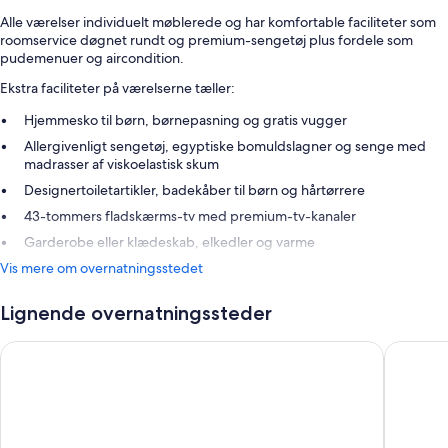
Alle værelser individuelt møblerede og har komfortable faciliteter som
roomservice døgnet rundt og premium-sengetøj plus fordele som
pudemenuer og aircondition.
Ekstra faciliteter på værelserne tæller:
Hjemmesko til børn, børnepasning og gratis vugger
Allergivenligt sengetøj, egyptiske bomuldslagner og senge med
madrasser af viskoelastisk skum
Designertoiletartikler, badekåber til børn og hårtørrere
43-tommers fladskærms-tv med premium-tv-kanaler
Garderobe eller klædeskab, elkedler og varme
Vis mere om overnatningsstedet
Lignende overnatningssteder
Scandic Spectrum
Tivoli Ho