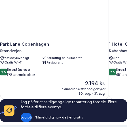
Park Lane Copenhagen
1 Hotel
Strandvejen
Københav
Kæledyrsvenligt
Parkering er inkluderet
Spa
Gratis Wi-Fi
Restaurant
Gratis Wi
9.6
9.6
Enestående
Enes
9,6
9,6
ud
ud
178 anmeldelser
451 a
af
af
Prisen
2.194 kr.
10,
10,
er
inkluderer skatter og gebyrer
Enestående,
Eneståend
2.194 kr.
30. aug. - 31. aug.
178
451
anmeldelser
anmeldels
Log på for at se tilgængelige rabatter og fordele. Flere
fordele til flere eventyr.
Log på
Tilmeld dig nu – det er gratis