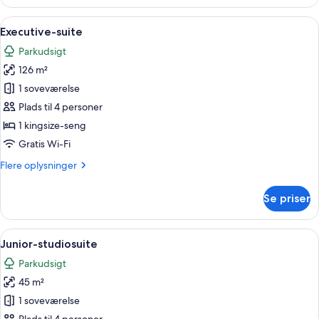
studiosuite
-
Indlæs
En restaurantindretning med et rundt 
18
hjørneværelse
Executive-suite
alle
Parkudsigt
billeder
126 m²
af
Executive-
1 soveværelse
suite
Plads til 4 personer
1 kingsize-seng
Gratis Wi-Fi
Flere
Flere oplysninger
oplysninger
om
Se priser
Executive-
suite
Indlæs
Et moderne hotelværelse med en stor s
11
Junior-studiosuite
alle
Parkudsigt
billeder
45 m²
af
Junior-
1 soveværelse
studiosuite