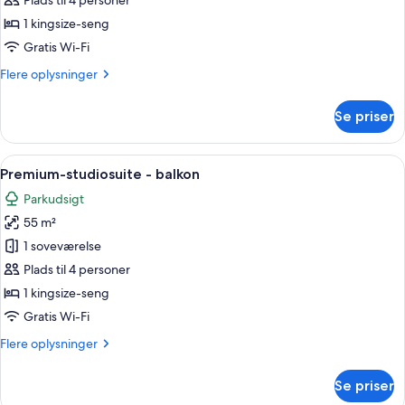
Plads til 4 personer
1 kingsize-seng
Gratis Wi-Fi
Flere
Flere oplysninger
oplysninger
om
Se priser
Junior-
studiosuite
Indlæs
43-tommers fladskærms-tv med kabelk
13
Premium-studiosuite - balkon
alle
Parkudsigt
billeder
55 m²
af
Premium-
1 soveværelse
studiosuite
Plads til 4 personer
-
1 kingsize-seng
balkon
Gratis Wi-Fi
Flere
Flere oplysninger
oplysninger
om
Se priser
Premium-