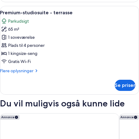
studiosuite
-
Indlæs
En stykket sofa med tufser, en vase m
10
terrasse
Premium-studiosuite - terrasse
alle
Parkudsigt
billeder
65 m²
af
Premium-
1 soveværelse
studiosuite
Plads til 4 personer
-
1 kingsize-seng
terrasse
Gratis Wi-Fi
Flere
Flere oplysninger
oplysninger
om
Se priser
Premium-
studiosuite
-
Du vil muligvis også kunne lide
terrasse
Park Lane Copenhagen
1 Hotel
Annonce
Annonce