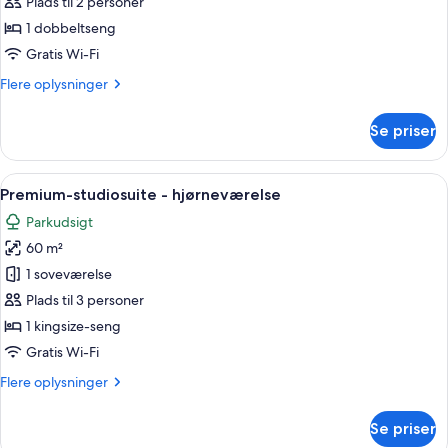
værelse
Plads til 2 personer
-
1 dobbeltseng
1
Gratis Wi-Fi
dobbeltseng
Flere
Flere oplysninger
oplysninger
om
Se priser
Deluxe-
værelse
-
Indlæs
Et bord med en lampe, isspande og et 
8
1
Premium-studiosuite - hjørneværelse
alle
dobbeltseng
Parkudsigt
billeder
60 m²
af
Premium-
1 soveværelse
studiosuite
Plads til 3 personer
-
1 kingsize-seng
hjørneværelse
Gratis Wi-Fi
Flere
Flere oplysninger
oplysninger
om
Se priser
Premium-