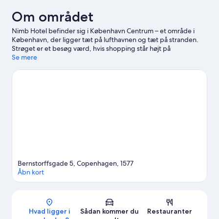
Om området
Nimb Hotel befinder sig i København Centrum – et område i
København, der ligger tæt på lufthavnen og tæt på stranden.
Strøget er et besøg værd, hvis shopping står højt på
ønskelisten, mens dem, som ønsker at opleve områdets
Se mere
populære seværdigheder, kan lægge vejen forbi Tivoli og
Københavns Zoologiske Have. Deltag i et arrangement eller en
sportbegivenhed ved Parken, og giv dig selv tid til at opleve
Bakken, som er en af topseværdighederne. Brug noget tid på at
udforske områdets oplevelser såsom segway-udlejning/-ture.
Besøg vores rejseguide til København
Bernstorffsgade 5, Copenhagen, 1577
Åbn kort
Kort
Hvad ligger i
Sådan kommer du
Restauranter