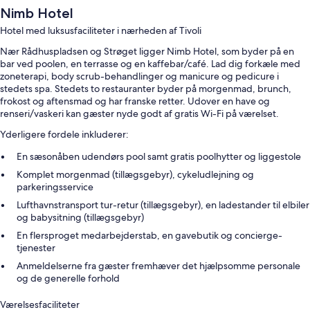
Nimb Hotel
Hotel med luksusfaciliteter i nærheden af Tivoli
Nær Rådhuspladsen og Strøget ligger Nimb Hotel, som byder på en
bar ved poolen, en terrasse og en kaffebar/café. Lad dig forkæle med
zoneterapi, body scrub-behandlinger og manicure og pedicure i
stedets spa. Stedets to restauranter byder på morgenmad, brunch,
frokost og aftensmad og har franske retter. Udover en have og
renseri/vaskeri kan gæster nyde godt af gratis Wi-Fi på værelset.
Yderligere fordele inkluderer:
En sæsonåben udendørs pool samt gratis poolhytter og liggestole
Komplet morgenmad (tillægsgebyr), cykeludlejning og
parkeringsservice
Lufthavnstransport tur-retur (tillægsgebyr), en ladestander til elbiler
og babysitning (tillægsgebyr)
En flersproget medarbejderstab, en gavebutik og concierge-
tjenester
Anmeldelserne fra gæster fremhæver det hjælpsomme personale
og de generelle forhold
Værelsesfaciliteter