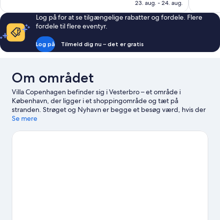
2.137 kr.
23. aug. - 24. aug.
132
177
anmeldelser
anmeldels
Log på for at se tilgængelige rabatter og fordele. Flere
fordele til flere eventyr.
Log på
Tilmeld dig nu – det er gratis
Om området
Villa Copenhagen befinder sig i Vesterbro – et område i
København, der ligger i et shoppingområde og tæt på
stranden. Strøget og Nyhavn er begge et besøg værd, hvis der
står shopping på programmet. Er det derimod stedets
Se mere
populære seværdigheder, der lokker, kan du kigge forbi Tivoli
og Botanisk Have. Ser du frem til at opleve et arrangement eller
en sportsbegivenhed under din tur? Så kig på, hvad Royal Arena
har at byde på.
Besøg vores rejseguide til København