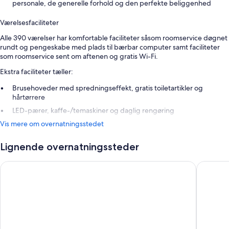
personale, de generelle forhold og den perfekte beliggenhed
Værelsesfaciliteter
Alle 390 værelser har komfortable faciliteter såsom roomservice døgnet
rundt og pengeskabe med plads til bærbar computer samt faciliteter
som roomservice sent om aftenen og gratis Wi-Fi.
Ekstra faciliteter tæller:
Brusehoveder med spredningseffekt, gratis toiletartikler og
hårtørrere
LED-pærer, kaffe-/temaskiner og daglig rengøring
Vis mere om overnatningsstedet
Lignende overnatningssteder
Admiral Hotel Copenhagen
Tivoli Ho