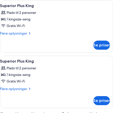
Room
Indlæs
Minibar, pengeskab på værelset, lydiso
13
Superior Plus King
alle
Plads til 2 personer
billeder
1 kingsize-seng
af
Superior
Gratis Wi-Fi
Plus
Flere
Flere oplysninger
King
oplysninger
om
Se priser
Superior
Plus
King
Indlæs
Et moderne hotelværelse med en seng, t
13
Superior Plus King
alle
Plads til 2 personer
billeder
1 kingsize-seng
af
Superior
Gratis Wi-Fi
Plus
Flere
Flere oplysninger
King
oplysninger
om
Se priser
Superior
Plus
King