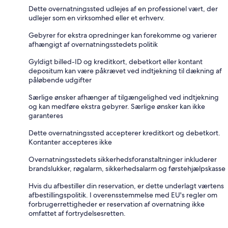
Dette overnatningssted udlejes af en professionel vært, der
udlejer som en virksomhed eller et erhverv.
Gebyrer for ekstra opredninger kan forekomme og varierer
afhængigt af overnatningsstedets politik
Gyldigt billed-ID og kreditkort, debetkort eller kontant
depositum kan være påkrævet ved indtjekning til dækning af
påløbende udgifter
Særlige ønsker afhænger af tilgængelighed ved indtjekning
og kan medføre ekstra gebyrer. Særlige ønsker kan ikke
garanteres
Dette overnatningssted accepterer kreditkort og debetkort.
Kontanter accepteres ikke
Overnatningsstedets sikkerhedsforanstaltninger inkluderer
brandslukker, røgalarm, sikkerhedsalarm og førstehjælpskasse
Hvis du afbestiller din reservation, er dette underlagt værtens
afbestillingspolitik. I overensstemmelse med EU's regler om
forbrugerrettigheder er reservation af overnatning ikke
omfattet af fortrydelsesretten.