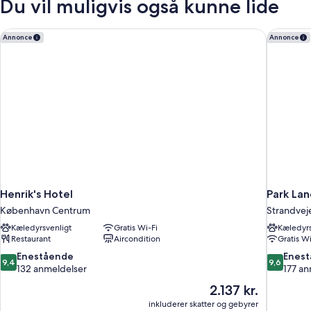
Du vil muligvis også kunne lide
Henrik's Hotel
Park La
Annonce
Annonce
Henrik's Hotel
Park La
København Centrum
Strandvej
Kæledyrsvenligt
Gratis Wi-Fi
Kæledyrs
Restaurant
Aircondition
Gratis Wi
9.4
9.6
Enestående
Enes
9,4
9,6
ud
ud
132 anmeldelser
177 an
af
af
Prisen
2.137 kr.
10,
10,
er
inkluderer skatter og gebyrer
Enestående,
Eneståend