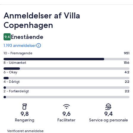
Anmeldelser
Anmeldelser af Villa
Copenhagen
Enestående
9,4
1.193 anmeldelser
Bedømmelse
10 - Fremragende
951
på
Bedømmelse
8 - Udmærket
156
10
på
−
Bedømmelse
6 - Okay
42
8
Fremragende.
på
−
Bedømmelse
4 - Dårligt
22
951
6
Udmærket.
på
af
−
Bedømmelse
2 - Forfærdeligt
22
156
4
i
Okay.
på
af
−
alt
42
2
i
Dårligt.
1193
af
−
alt
22
9,8
9,6
9,4
anmeldelser
i
Forfærdeligt.
1193
af
Rengøring
Faciliteter
Service og personale
alt
22
anmeldelser
i
Anmeldelser
1193
af
Verificeret anmeldelse
alt