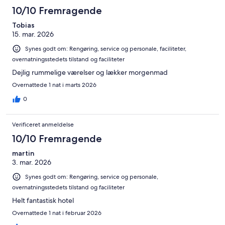
anmeldelser
i
1193
10/10 Fremragende
alt
anmeldelser
1193
Tobias
15. mar. 2026
anmeldelser
Synes godt om: Rengøring, service og personale, faciliteter,
overnatningsstedets tilstand og faciliteter
Dejlig rummelige værelser og lækker morgenmad
Overnattede 1 nat i marts 2026
0
Verificeret anmeldelse
10/10 Fremragende
martin
3. mar. 2026
Synes godt om: Rengøring, service og personale,
overnatningsstedets tilstand og faciliteter
Helt fantastisk hotel
Overnattede 1 nat i februar 2026