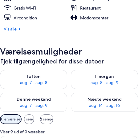
Gratis Wi-Fi
Restaurant
Aircondition
Motionscenter
Vis alle
Værelsesmuligheder
Tjek tilgængelighed for disse datoer
Tjek tilgængelighed for i aften aug. 7 - aug. 8
Tjek tilgængelighed for i morg
I aften
I morgen
aug. 7 - aug. 8
aug. 8 - aug. 9
Tjek tilgængelighed for denne weekend aug. 7 - aug. 9
Tjek tilgængelighed for næste
Denne weekend
Næste weekend
aug. 7 - aug. 9
aug. 14 - aug. 16
Tilgængelige
Alle værelser
1 seng
2 senge
filtre
for
Viser 9 ud af 9 værelser
værelser