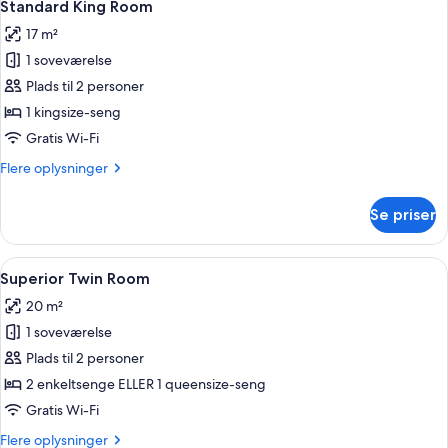
9
Standard King Room
alle
17 m²
billeder
1 soveværelse
af
Standard
Plads til 2 personer
King
1 kingsize-seng
Room
Gratis Wi-Fi
Flere
Flere oplysninger
oplysninger
om
Se priser
Standard
King
Room
Indlæs
Et hotelværelse med seng, et sengebo
8
Superior Twin Room
alle
20 m²
billeder
1 soveværelse
af
Superior
Plads til 2 personer
Twin
2 enkeltsenge ELLER 1 queensize-seng
Room
Gratis Wi-Fi
Flere
Flere oplysninger