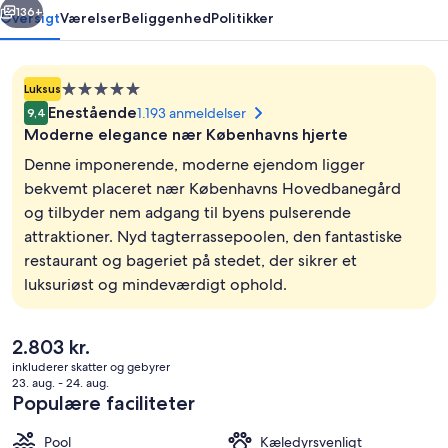
136+
Oversigt
Værelser
Beliggenhed
Politikker
Overnatningssted
Luksus
med
Enestående
1.193 anmeldelser
9,4
5.0
Moderne elegance nær Københavns hjerte
stjerner
Denne imponerende, moderne ejendom ligger
bekvemt placeret nær Københavns Hovedbanegård
og tilbyder nem adgang til byens pulserende
Lobby
attraktioner. Nyd tagterrassepoolen, den fantastiske
restaurant og bageriet på stedet, der sikrer et
luksuriøst og mindeværdigt ophold.
Den
2.803 kr.
nuværende
inkluderer skatter og gebyrer
pris
23. aug. - 24. aug.
er
Populære faciliteter
2.803 kr.
Pool
Kæledyrsvenligt