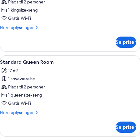
Junior-
Plads til 2 personer
suite
1 kingsize-seng
Gratis Wi-Fi
Flere
Flere oplysninger
oplysninger
om
Se priser
Junior-
suite
Indlæs
Et moderne badeværelse med en hvid va
10
Standard Queen Room
alle
17 m²
billeder
1 soveværelse
af
Standard
Plads til 2 personer
Queen
1 queensize-seng
Room
Gratis Wi-Fi
Flere
Flere oplysninger
oplysninger
om
Se priser
Standard
Queen