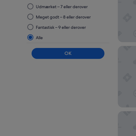
Når
Udmærket – 7 eller derover
du
vælger
Meget godt – 8 eller derover
og
Fantastisk – 9 eller derover
anvender
et
Alle
filter
BE Dest
fra
OK
denne
gruppe,
opdateres
resultaterne
på
en
ny
side.
Hotel Sh