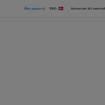
•
Åbn appen
DKK
Annoncér dit overna