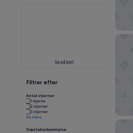
Hotel Q
Se på kort
Filtrer efter
Antal stjerner
1 stjerne
2 stjerner
3 stjerner
Se mere
Copal T
Gæstebedømmelse