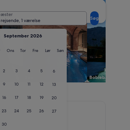
æster
Søg
 rejsende, 1 værelse
September 2026
ag
Tirsdag
Onsdag
Torsdag
Fredag
Lørdag
Søndag
r
Ons
Tor
Fre
Lør
Søn
2
3
4
5
6
Spa
Boblebad
9
10
11
12
13
16
17
18
19
20
23
24
25
26
27
30
ldelser)