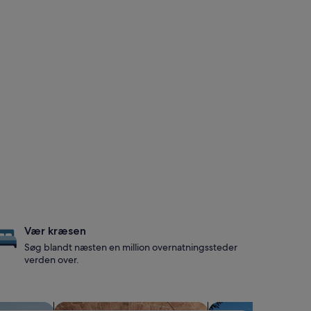
Vær kræsen
Søg blandt næsten en million overnatningssteder
verden over.
ingssteder med pool
Søg efter overnatningssteder med spa på stedet
Søg efter overnatn