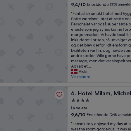
overnatningssted
e
t
u
o
9.4
9,4/10
Enestående
(358 anmelde
r
h
t
k
ud
"
v
"Fantastisk smukt hotel med hyg
j
s
a
af
F
i
flotte værelser. Intet at sætte en 
æ
i
t
10,
a
c
Personalet var også super søde
l
d
i
Enestående,
n
e
eneste som jeg synes kunne forb
p
e
o
(358
t
n
morgenmaden. Vi havde bestilt h
s
t
n
anmeldelser)
a
v
inkluderet i prisen, så udvalget
o
h
"
s
a
og det blev derfor lidt ensformig
m
e
t
r
kvaliteten var fin, dog havde s
.
p
i
f
andre steder. Ville gerne have p
"
o
s
a
massage, men det var simpelthen
o
k
n
Alt i alt et...
l
s
t
Vicki
a
m
a
Vis mindre
n
u
s
d
k
t
b
ilam, Michelin Key winner
t
Hotel Milam, Michelin Key 
i
6. Hotel Milam, Miche
e
h
s
a
4.0-
o
k
c
stjernet
t
La Veleta
o
h
overnatningssted
e
g
.
9.6
9,6/10
Enestående
(248 anmelde
l
s
S
ud
"
m
"I absolutely enjoyed my day at h
t
e
af
I
e
was the room gorgeous. It was al
e
a
10,