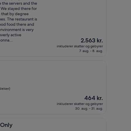
 the servers and the
. We stayed there for
ou that by degree
s. The restaurant is
ood food there and
environment is very
overly active
Prisen
2.563 kr.
gonna...
er
inkluderer skatter og gebyrer
2.563 kr.
7. aug. - 8. aug.
delser)
Prisen
464 kr.
er
inkluderer skatter og gebyrer
464 kr.
30. aug. - 31. aug.
 Only