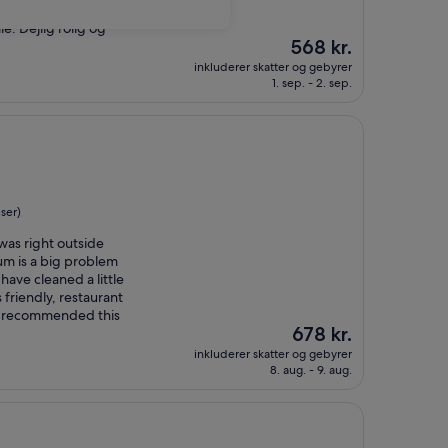
e. Dejlig rolig og
Prisen
568 kr.
er
inkluderer skatter og gebyrer
568 kr.
1. sep. - 2. sep.
ser)
 was right outside
um is a big problem
ave cleaned a little
s friendly, restaurant
ly recommended this
Prisen
678 kr.
er
inkluderer skatter og gebyrer
678 kr.
8. aug. - 9. aug.