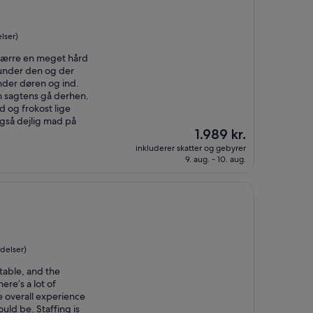
lser)
værre en meget hård
 under den og der
nder døren og ind.
n sagtens gå derhen.
d og frokost lige
gså dejlig mad på
Prisen
1.989 kr.
er
inkluderer skatter og gebyrer
1.989 kr.
9. aug. - 10. aug.
delser)
table, and the
ere’s a lot of
e overall experience
ould be. Staffing is