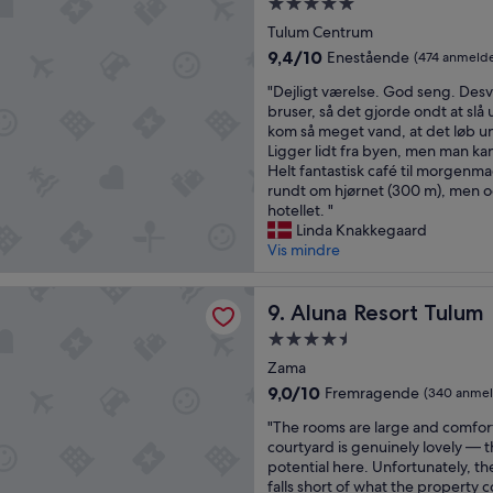
5.0-
o
æ
e
u
stjernet
Tulum Centrum
t
r
r
m
overnatningssted
e
e
m
9.4
9,4/10
m
Enestående
(474 anmelde
l
l
i
ud
e
"
"Dejligt værelse. God seng. Des
M
s
g
af
r
D
bruser, så det gjorde ondt at slå
i
e
t
10,
m
e
kom så meget vand, at det løb u
l
r
i
Enestående,
o
j
Ligger lidt fra byen, men man ka
a
.
l
(474
n
l
Helt fantastisk café til morgenma
n
I
j
anmeldelser)
t
i
rundt om hjørnet (300 m), men o
n
n
e
h
g
hotellet. "
o
t
g
s
t
Linda Knakkegaard
t
e
s
,
v
Vis mindre
o
t
k
i
æ
n
a
a
f
r
l
t
l
esort Tulum
t
e
Aluna Resort Tulum
9. Aluna Resort Tulum
y
s
t
h
l
w
æ
i
e
4.5-
s
a
t
l
y
stjernet
e
Zama
s
t
b
w
overnatningssted
.
t
e
9.0
a
9,0/10
Fremragende
o
(340 anmel
G
h
e
ud
g
u
"
o
"The rooms are large and comfor
e
n
af
e
l
T
d
courtyard is genuinely lovely — th
r
f
10,
d
d
h
s
potential here. Unfortunately, th
o
i
Fremragende,
e
h
e
e
falls short of what the property c
o
n
(340
r
a