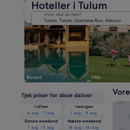
Hoteller i Tulum
Hvor skal du hen?
Resort
Villa
Vore
Tjek priser for disse datoer
Coco Un
I aften
I morgen
6. aug. - 7. aug.
7. aug. - 8. aug.
Denne weekend
Næste weekend
7. aug. - 9. aug.
14. aug. - 16. aug.