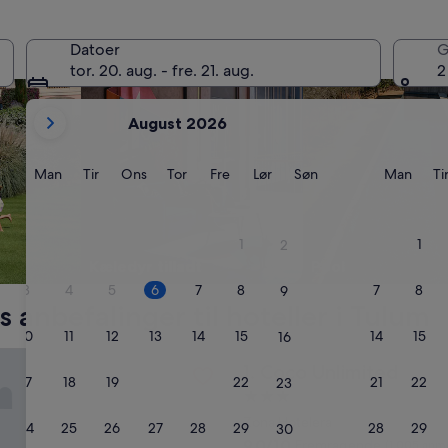
Datoer
G
tor. 20. aug. - fre. 21. aug.
2
Dine
August 2026
nuværende
måneder
er
Mandag
Tirsdag
Onsdag
Torsdag
Fredag
Lørdag
Søndag
Mand
Man
Tir
Ons
Tor
Fre
Lør
Søn
Man
Ti
August
2026
og
1
1
2
September
Kæledyr tilladt
Pool
2026.
3
4
5
6
7
8
7
8
9
s anbefalinger til hoteller i Tulum
10
11
12
13
14
15
14
15
16
limited
Coco Unlimited
1. Coco Unlimited
17
18
19
20
21
22
21
22
23
3.0-
stjernet
Zona Hotelera
24
25
26
27
28
29
28
29
30
overnatningssted
9.0
9,0/10
Fremragende
(1.005 anme