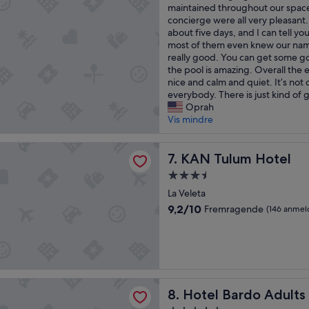
a
d
maintained throughout our space
m
s
Enestående,
b
h
concierge were all very pleasant
n
a
(248
s
y
about five days, and I can tell y
i
r
anmeldelser)
o
g
most of them even knew our name
n
g
l
g
really good. You can get some g
g
a
u
e
the pool is amazing. Overall the 
e
s
t
l
nice and calm and quiet. It’s not 
n
s
e
i
everybody. There is just kind of 
e
u
l
g
Oprah
v
m
y
e
Vis mindre
e
i
e
h
n
s
n
y
t
a
um Hotel
j
KAN Tulum Hotel
t
7. KAN Tulum Hotel
y
b
o
t
r
i
3.5-
y
e
l
g
stjernet
e
La Veleta
r
i
p
overnatningssted
d
o
g
9.2
r
9,2/10
Fremragende
(146 anmel
m
g
.
ud
o
y
f
J
af
b
d
l
e
10,
l
a
o
g
Fremragende,
e
y
t
g
(146
m
a
t
l
anmeldelser)
i
ardo Adults Only
Hotel Bardo Adults Only
t
8. Hotel Bardo Adults
e
æ
n
h
v
d
s