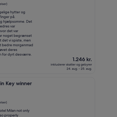
lser)
gelige hytter og
finger på.
 og hjælpsomme. Det
edres var
vor det var
 var noget begrænset
t det vi spiste, men
pist bedre morgenmad
røvet deres
 for dyrt desværre.
Prisen
1.246 kr.
er
inkluderer skatter og gebyrer
1.246 kr.
24. aug. - 25. aug.
winner
lin Key winner
lser)
otel Milan not only
so properly