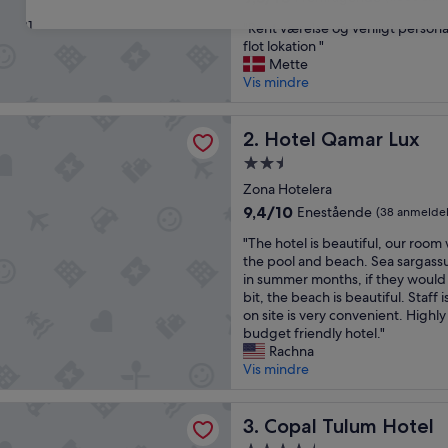
ud
31
"
"Rent værelse og venligt personal
af
R
flot lokation "
10,
e
Mette
Fremragende,
n
Vis mindre
(1.005
t
anmeldelser)
v
amar Lux
æ
Hotel Qamar Lux
2. Hotel Qamar Lux
r
2.5-
e
stjernet
l
Zona Hotelera
overnatningssted
s
9.4
9,4/10
Enestående
(38 anmeldel
e
ud
"
o
"The hotel is beautiful, our room
af
T
g
the pool and beach. Sea sargass
10,
h
v
in summer months, if they would h
Enestående,
e
e
bit, the beach is beautiful. Staff i
(38
h
n
on site is very convenient. High
anmeldelser)
o
l
budget friendly hotel."
t
i
Rachna
e
g
Vis mindre
l
t
i
p
ulum Hotel
s
Copal Tulum Hotel
e
3. Copal Tulum Hotel
b
r