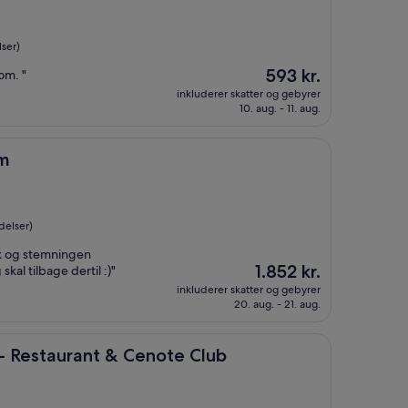
ser)
Prisen
593 kr.
om. "
er
inkluderer skatter og gebyrer
593 kr.
10. aug. - 11. aug.
um
delser)
sk og stemningen
Prisen
1.852 kr.
skal tilbage dertil :)"
er
inkluderer skatter og gebyrer
1.852 kr.
20. aug. - 21. aug.
urant & Cenote Club
 - Restaurant & Cenote Club