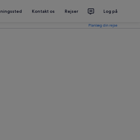
tningssted
Kontakt os
Rejser
Log på
Planlæg din rejse