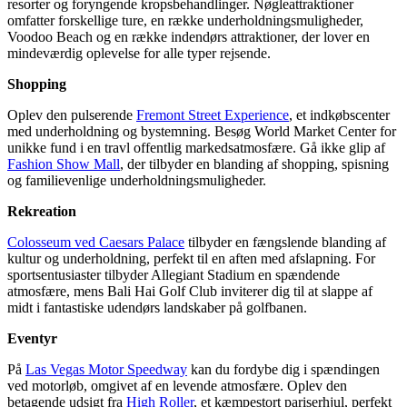
resorter og foryngende kropsbehandlinger. Nøgleattraktioner
omfatter forskellige ture, en række underholdningsmuligheder,
Voodoo Beach og en række indendørs attraktioner, der lover en
mindeværdig oplevelse for alle typer rejsende.
Shopping
Oplev den pulserende
Fremont Street Experience
, et indkøbscenter
med underholdning og bystemning. Besøg World Market Center for
unikke fund i en travl offentlig markedsatmosfære. Gå ikke glip af
Fashion Show Mall
, der tilbyder en blanding af shopping, spisning
og familievenlige underholdningsmuligheder.
Rekreation
Colosseum ved Caesars Palace
tilbyder en fængslende blanding af
kultur og underholdning, perfekt til en aften med afslapning. For
sportsentusiaster tilbyder Allegiant Stadium en spændende
atmosfære, mens Bali Hai Golf Club inviterer dig til at slappe af
midt i fantastiske udendørs landskaber på golfbanen.
Eventyr
På
Las Vegas Motor Speedway
kan du fordybe dig i spændingen
ved motorløb, omgivet af en levende atmosfære. Oplev den
betagende udsigt fra
High Roller
, et kæmpestort pariserhjul, perfekt