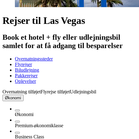
Rejser til Las Vegas
Book et hotel + fly eller udlejningsbil
samlet for at få adgang til besparelser
Overnatningssteder
Flyrejser
Biludlejning
Pakkerejser
Oplevelser
Overnatning tilføjet
Flyrejse tilføjet
Udlejningsbil
Økonomi
Økonomi
Premium-økonomiklasse
Business Class