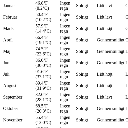
46.8°F
Ingen
Januar
Solrigt
Lidt lavt
G
(8.2°C)
regn
50.4°F
Ingen
Februar
Solrigt
Lidt lavt
G
(10.2°C)
regn
57.9°F
Ingen
Marts
Solrigt
Lidt højt
G
(14.4°C)
regn
66.4°F
Ingen
April
Solrigt
Gennemsnitligt
G
(19.1°C)
regn
74.5°F
Ingen
Maj
Solrigt
Gennemsnitligt
L
(23.6°C)
regn
86.0°F
Ingen
Juni
Solrigt
Gennemsnitligt
L
(30.0°C)
regn
91.6°F
Ingen
Juli
Solrigt
Lidt højt
L
(33.1°C)
regn
89.4°F
Ingen
August
Solrigt
Lidt højt
L
(31.9°C)
regn
82.6°F
Ingen
September
Solrigt
Lidt lavt
L
(28.1°C)
regn
68.5°F
Ingen
Oktober
Solrigt
Gennemsnitligt
L
(20.3°C)
regn
55.4°F
Ingen
November
Solrigt
Gennemsnitligt
G
(13.0°C)
regn