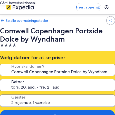
Gå til hovedsektionen
Hent appen
Se alle overnatningssteder
Comwell Copenhagen Portside
Dolce by Wyndham
4.0-
stjernet
overnatningssted
Vælg datoer for at se priser
Hvor skal du hen?
Datoer
Gæster