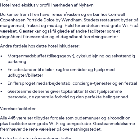
Hotel med eksklusiv profil i nærheden af Nyhavn
Du kan se frem til en have, renseri/vaskeri og en bar hos Comwell
Copenhagen Portside Dolce by Wyndham. Stedets restaurant byder på
morgenmad, frokost og middag. Hold forbindelsen med gratis Wi-Fi på
værelset. Gæster kan også få glæde af andre faciliteter som et
døgnåbent fitnesscenter og et døgnåbent forretningscenter.
Andre fordele hos dette hotel inkluderer:
Morgenmadsbuffet (tillægsgebyr), cykeludlejning og selvstændig
parkering
En ladestander til elbiler, røgfrie områder og hjælp med
udflugter/billetter
En flersproget medarbejderstab, concierge-tjenester og en festsal
Gæsteanmeldelserne giver topkarakter til det hjælpsomme
personale, de generelle forhold og den perfekte beliggenhed
Værelsesfaciliteter
Alle 445 værelser tilbyder fordele som pudemenuer og aircondition
plus faciliteter som gratis Wi-Fi og pengeskabe. Gæsteanmeldelserne
fremhæver de rene værelser på overnatningsstedet.
Ekstra faciliteter på værelserne tæller: