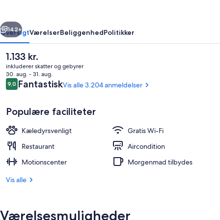
by
Wyndham
rige
Næste
142+
Oversigt
Værelser
Beliggenhed
Politikker
Den
1.133 kr.
nuværende
inkluderer skatter og gebyrer
pris
30. aug. - 31. aug.
er
Anmeldelser
Fantastisk
9,0
Vis alle 3.204 anmeldelser
9,0 ud af 10.
1.133 kr.
Populære faciliteter
Kæledyrsvenligt
Gratis Wi-Fi
Siddeområde i lobbyen
Restaurant
Aircondition
Motionscenter
Morgenmad tilbydes
Vis alle
Værelsesmuligheder