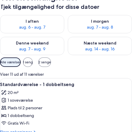
Tjek tilgængelighed for disse datoer
Tjek tilgængelighed for i aften aug. 6 - aug. 7
Tjek tilgængelighed for i morg
I aften
I morgen
aug. 6 - aug. 7
aug. 7 - aug. 8
Tjek tilgængelighed for denne weekend aug. 7 - aug. 9
Tjek tilgængelighed for næste
Denne weekend
Næste weekend
aug. 7 - aug. 9
aug. 14 - aug. 16
Tilgængelige
Alle værelser
1 seng
2 senge
filtre
for
Viser 11 ud af 11 værelser
værelser
Indlæs
Et hotelværelse med en stor seng, en 
10
Standardværelse - 1 dobbeltseng
alle
20 m²
billeder
1 soveværelse
af
Standardværelse
Plads til 2 personer
-
1 dobbeltseng
1
Gratis Wi-Fi
dobbeltseng
Flere