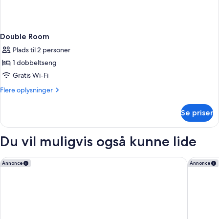
Double Room
Plads til 2 personer
1 dobbeltseng
Gratis Wi-Fi
Flere
Flere oplysninger
oplysninger
om
Se priser
Double
Room
Du vil muligvis også kunne lide
CABINN Metro Hotel
Four Poi
Annonce
Annonce