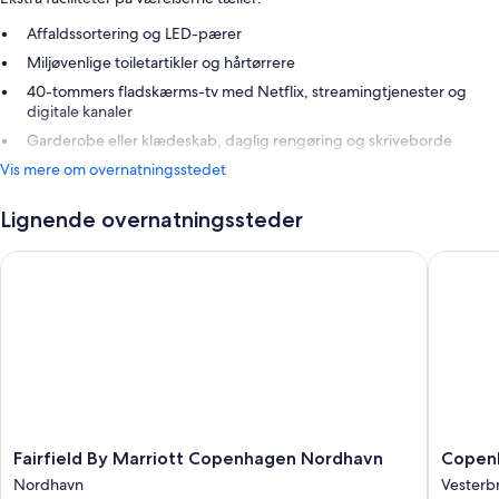
Affaldssortering og LED-pærer
Miljøvenlige toiletartikler og hårtørrere
40-tommers fladskærms-tv med Netflix, streamingtjenester og
digitale kanaler
Garderobe eller klædeskab, daglig rengøring og skriveborde
Vis mere om overnatningsstedet
Lignende overnatningssteder
Fairfield By Marriott Copenhagen Nordhavn
Copenhag
Fairfield
Copenh
Fairfield By Marriott Copenhagen Nordhavn
Copenh
By
Island
Nordhavn
Vesterb
Marriott
Hotel