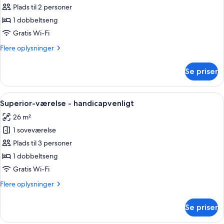
Junior-
Plads til 2 personer
suite
1 dobbeltseng
Gratis Wi-Fi
Flere
Flere oplysninger
oplysninger
om
Se priser
Junior-
suite
Indlæs
Et hotelværelse med en stor seng, en 
9
Superior-værelse - handicapvenligt
alle
26 m²
billeder
1 soveværelse
af
Superior-
Plads til 3 personer
værelse
1 dobbeltseng
-
Gratis Wi-Fi
handicapvenligt
Flere
Flere oplysninger
oplysninger
om
Se priser
Superior-
værelse