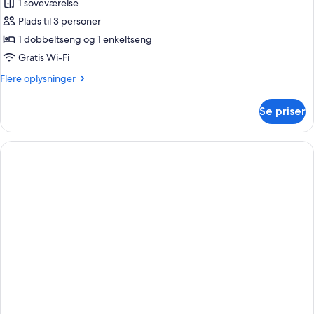
1 soveværelse
af
Superior-
Plads til 3 personer
værelse
1 dobbeltseng og 1 enkeltseng
til
Gratis Wi-Fi
3
Flere
Flere oplysninger
personer
oplysninger
om
Se priser
Superior-
værelse
til
3
personer