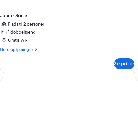
Junior Suite
Plads til 2 personer
1 dobbeltseng
Gratis Wi-Fi
Flere
Flere oplysninger
oplysninger
om
Se priser
Junior
Suite