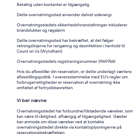
Betaling uden kontanter er tilgængelig
Dette overnatningssted anvender delvist solenergi
Overnatningsstedets sikkerhedsforanstaltninger inkluderer
brandslukker og røgalarm
Dette overnatningssted har bekræftet, at det følger
retningslinjerne for rengøring og desinfektion i henhold til
Count on Us (Wyndham)
Overnatningsstedets registreringsnummer 39697661
Hvis du afbestiller din reservation, er dette underlagt værtens
afbestillingspolitik. I overensstemmelse med EU's regler om
forbrugerrettigheder er reservation af overnatning ikke
omfattet af fortrydelsesretten.
Vi bør nævne
Overnatningsstedet har forbundne/tilstødende værelser, som
kan være til rådighed, afhængig af tilgængelighed. Gæster
kan anmode om disse værelser ved at kontakte
overnatningsstedet direkte via kontaktoplysningerne på
reservationsbekræftelsen