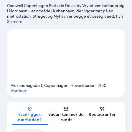
Comwell Copenhagen Portside Dolce by Wyndham befinder sig
i Nordhavn – et område i København, der ligger tæt på en
metrostation. Strøget og Nyhavn er begge et besøg værd, hvis
shopping står på agendaen. Er det derimod stedets populære
Se mere
seværdigheder, der lokker, kan du kigge forbi Tivoli og Bakken.
Er du klar til at male byen rød? Overvej at tage et smut forbi
Scandic Sydhavnen og Valbyparken. Benyt lejligheden til at
udforske områdets muligheder for vandsport som svømning.
Gæster sætter pris på dette hotel og overnatningsstedets
beliggenhed i forhold til offentlig transport. Orientkaj Station
ligger kun 3 minutter væk til fods, og Nordhavn Station befinder
sig 13 minutter væk.
Besøg vores rejseguide til København
Alexandriagade 1, Copenhagen, Hovedstaden, 2150
Åbn kort
Kort
Hvad ligger i
Sådan kommer du
Restauranter
nærheden?
rundt