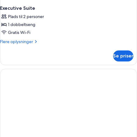
Executive Suite
Plads til 2 personer
1 dobbeltseng
Gratis Wi-Fi
Flere
Flere oplysninger
oplysninger
om
Se priser
Executive
Suite