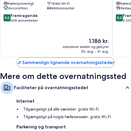
Kæledyrsvenligt
Gratis Wi-Fi
Kæledy
Copenhagen
Vesterb
Aircondition
Motionscenter
Restau
Nordhavn
Nordhavn
9.0
9.0
Fremragende
Fre
9,0
9,0
ud
ud
608 anmeldelser
2.23
af
af
10,
10,
Fremragende,
Fremrag
Prisen
1.186 kr.
608
2.231
er
anmeldelser
anmelde
inkluderer skatter og gebyrer
1.186 kr.
30. aug. - 31. aug.
Sammenlign lignende overnatningssteder
Mere om dette overnatningssted
Faciliteter på overnatningsstedet
Internet
Tilgængeligt på alle værelser: gratis Wi-Fi
Tilgængeligt på nogle fællesarealer: gratis Wi-Fi
Parkering og transport