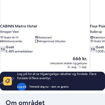
CABINN Metro Hotel
Four Poi
Amager Vest
Ballerup
Gratis Wi-Fi
Restaurant
Kæledyrs
Motionscenter
Morgenmad tilbydes
Gratis Wi
7.6
7.8
Godt
Godt
7,6
7,8
ud
ud
5.485 anmeldelser
1.005
af
af
Prisen
666 kr.
10,
10,
er
inkluderer skatter og gebyrer
Godt,
Godt,
666 kr.
31. aug. - 1. sep.
5.485
1.005
anmeldelser
anmeldels
Log på for at se tilgængelige rabatter og fordele. Flere
fordele til flere eventyr.
Log på
Tilmeld dig nu – det er gratis
Om området