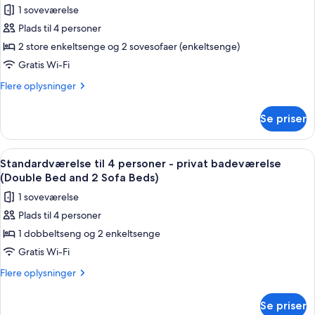
billeder
Beds
1 soveværelse
fælles
af
and
badeværelse
Plads til 4 personer
Standardværelse
(2
2
2 store enkeltsenge og 2 sovesofaer (enkeltsenge)
til
Twin
Sofa
Beds
4
Gratis Wi-Fi
Beds)
and
personer
Flere
Flere oplysninger
2
-
oplysninger
Sofa
om
privat
Beds)
Se priser
Standardværelse
badeværelse
til
(2
4
Indlæs
Et hotelværelse med to senge, et lille 
9
Twin
personer
Standardværelse til 4 personer - privat badeværelse
alle
-
Beds
(Double Bed and 2 Sofa Beds)
privat
billeder
and
1 soveværelse
badeværelse
af
2
(2
Plads til 4 personer
Standardværelse
Twin
Sofa
1 dobbeltseng og 2 enkeltsenge
til
Beds
Beds)
and
4
Gratis Wi-Fi
2
personer
Flere
Flere oplysninger
Sofa
-
oplysninger
Beds)
om
privat
Se priser
Standardværelse