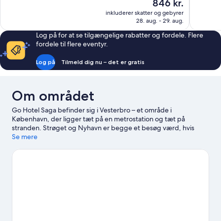
Prisen
846 kr.
10,
10,
er
inkluderer skatter og gebyrer
Godt,
Alletiders,
846 kr.
28. aug. - 29. aug.
1.006
2.953
anmeldelser
anmeldels
Log på for at se tilgængelige rabatter og fordele. Flere
fordele til flere eventyr.
Log på
Tilmeld dig nu – det er gratis
Om området
Go Hotel Saga befinder sig i Vesterbro – et område i
København, der ligger tæt på en metrostation og tæt på
stranden. Strøget og Nyhavn er begge et besøg værd, hvis
shopping står på agendaen. Er det derimod stedets populære
Se mere
seværdigheder, der lokker, kan du kigge forbi Tivoli og Bakken.
Ser du frem til et event eller en sportbegivenhed under din
rejse? Se, hvad Royal Arena eller Forum Copenhagen har på
programmet. Gæster er vilde med dette hotel på grund af
stedets centrale beliggenhed.
Besøg vores rejseguide til
København