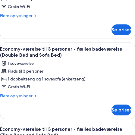
2
Gratis Wi-Fi
enkeltsenge
Flere
Flere oplysninger
-
oplysninger
fælles
om
Se priser
Economy-
badeværelse
værelse
med
Indlæs
Et hotelværelse med to senge, en træs
8
2
Economy-værelse til 3 personer - fælles badeværelse
alle
enkeltsenge
(Double Bed and Sofa Bed)
-
billeder
1 soveværelse
fælles
af
badeværelse
Plads til 3 personer
Economy-
1 dobbeltseng og 1 sovesofa (enkeltseng)
værelse
til
Gratis Wi-Fi
3
Flere
Flere oplysninger
personer
oplysninger
om
-
Se priser
Economy-
fælles
værelse
badeværelse
til
Indlæs
Et lille hotelværelse med seng, skrivebor
6
(Double
3
Economy-værelse til 3 personer - fælles badeværelse
alle
personer