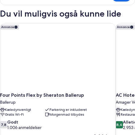
badeværelse
til
(Double
4
Du vil muligvis også kunne lide
Bed
personer
-
and
privat
Four Points Flex by Sheraton Ballerup
AC Hotel
Annonce
Annonce
2
badeværelse
Sofa
(Double
Bed
Beds)
and
2
Sofa
Beds)
Four Points Flex by Sheraton Ballerup
AC Hote
Ballerup
Amager V
Kæledyrsvenligt
Parkering er inkluderet
Kæledyrs
Gratis Wi-Fi
Morgenmad tilbydes
Restaura
7.8
8.4
Godt
Allet
7,8
8,4
ud
ud
1.006 anmeldelser
2.953
af
af