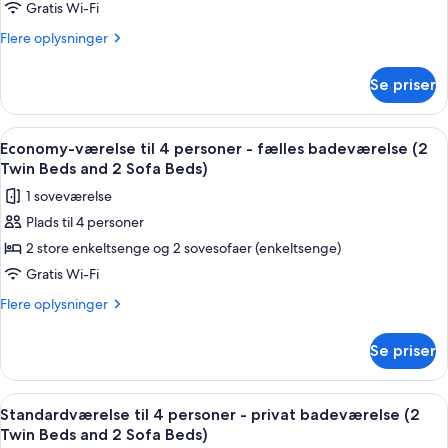
Sofa
til
Gratis Wi-Fi
Bed)
4
Flere
Flere oplysninger
personer
oplysninger
om
-
Se priser
Economy-
fælles
værelse
badeværelse
til
Indlæs
Et hotelværelse med en seng, et skriveb
8
(Double
4
Economy-værelse til 4 personer - fælles badeværelse (2
alle
personer
Bed
Twin Beds and 2 Sofa Beds)
-
billeder
and
1 soveværelse
fælles
af
2
badeværelse
Plads til 4 personer
Economy-
(Double
Sofa
2 store enkeltsenge og 2 sovesofaer (enkeltsenge)
værelse
Bed
Beds)
and
til
Gratis Wi-Fi
2
4
Flere
Flere oplysninger
Sofa
personer
oplysninger
Beds)
om
-
Se priser
Economy-
fælles
værelse
badeværelse
til
Indlæs
Et hotelværelse med tre enkeltsenge,
11
(2
4
Standardværelse til 4 personer - privat badeværelse (2
alle
personer
Twin
Twin Beds and 2 Sofa Beds)
-