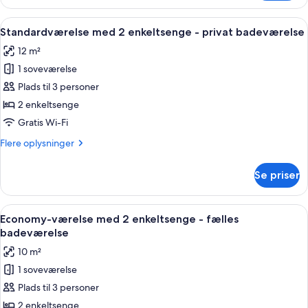
enkeltværelse
-
Indlæs
Skrivebord, strygejern/strygebræt, gra
4
fælles
Standardværelse med 2 enkeltsenge - privat badeværelse
alle
badeværelse
12 m²
billeder
1 soveværelse
af
Standardværelse
Plads til 3 personer
med
2 enkeltsenge
2
Gratis Wi-Fi
enkeltsenge
Flere
Flere oplysninger
-
oplysninger
privat
om
Se priser
Standardværelse
badeværelse
med
2
Indlæs
Et hotelværelse med en stor seng, et 
7
enkeltsenge
Economy-værelse med 2 enkeltsenge - fælles
alle
-
badeværelse
privat
billeder
10 m²
badeværelse
af
1 soveværelse
Economy-
Plads til 3 personer
værelse
med
2 enkeltsenge