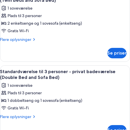
Bed
(Twin Beds and Sofa Bed)
-
billeder
and
1 soveværelse
fælles
af
Sofa
badeværelse
Plads til 3 personer
Economy-
(Double
Bed)
2 enkeltsenge og 1 sovesofa (enkeltseng)
værelse
Bed
and
til
Gratis Wi-Fi
Sofa
3
Flere
Flere oplysninger
Bed)
personer
oplysninger
om
-
Se priser
Economy-
fælles
værelse
badeværelse
til
Indlæs
Et hotelværelse med to senge, et skriv
5
(Twin
3
Standardværelse til 3 personer - privat badeværelse
alle
personer
Beds
(Double Bed and Sofa Bed)
-
billeder
and
1 soveværelse
fælles
af
Sofa
badeværelse
Plads til 3 personer
Standardværelse
(Twin
Bed)
1 dobbeltseng og 1 sovesofa (enkeltseng)
til
Beds
and
3
Gratis Wi-Fi
Sofa
personer
Flere
Flere oplysninger
Bed)
-
oplysninger
om
privat