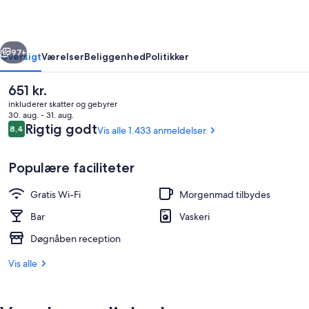
rige
Næste
97+
Oversigt
Værelser
Beliggenhed
Politikker
Den
651 kr.
nuværende
inkluderer skatter og gebyrer
pris
30. aug. - 31. aug.
er
Anmeldelser
Rigtig godt
8,4
Vis alle 1.433 anmeldelser
8,4 ud af 10.
651 kr.
Populære faciliteter
Gratis Wi-Fi
Morgenmad tilbydes
Morgenmadsbuffet hver dag mod et 
Bar
Vaskeri
Døgnåben reception
Vis alle