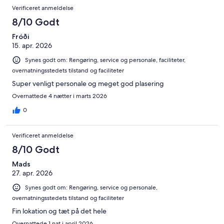
Anmeldelser
1433
af
Verificeret anmeldelse
alt
anmeldelser
i
1433
8/10 Godt
alt
anmeldelser
1433
Fróði
15. apr. 2026
anmeldelser
Synes godt om: Rengøring, service og personale, faciliteter,
overnatningsstedets tilstand og faciliteter
Super venligt personale og meget god plasering
Overnattede 4 nætter i marts 2026
0
Verificeret anmeldelse
8/10 Godt
Mads
27. apr. 2026
Synes godt om: Rengøring, service og personale,
overnatningsstedets tilstand og faciliteter
Fin lokation og tæt på det hele
Overnattede 1 nat i april 2026