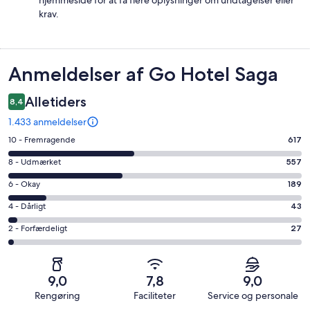
krav.
Anmeldelser
Anmeldelser af Go Hotel Saga
Alletiders
8,4
1.433 anmeldelser
Bedømmelse
10 - Fremragende
617
på
Bedømmelse
8 - Udmærket
557
10
på
−
Bedømmelse
6 - Okay
189
8
Fremragende.
på
−
Bedømmelse
4 - Dårligt
43
617
6
Udmærket.
på
af
−
Bedømmelse
2 - Forfærdeligt
27
557
4
i
Okay.
på
af
−
alt
189
2
i
Dårligt.
1433
af
−
alt
43
9,0
7,8
9,0
anmeldelser
i
Forfærdeligt.
1433
af
Rengøring
Faciliteter
Service og personale
alt
27
anmeldelser
i