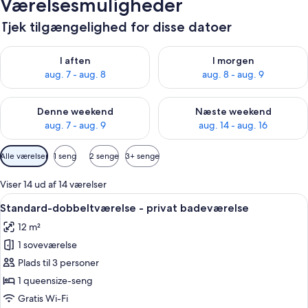
Værelsesmuligheder
Tjek tilgængelighed for disse datoer
Tjek tilgængelighed for i aften aug. 7 - aug. 8
Tjek tilgængelighed for i morg
I aften
I morgen
aug. 7 - aug. 8
aug. 8 - aug. 9
Tjek tilgængelighed for denne weekend aug. 7 - aug. 9
Tjek tilgængelighed for næste
Denne weekend
Næste weekend
aug. 7 - aug. 9
aug. 14 - aug. 16
Tilgængelige
Alle værelser
1 seng
2 senge
3+ senge
filtre
for
Viser 14 ud af 14 værelser
værelser
Indlæs
Skrivebord, strygejern/strygebræt, gra
5
Standard-dobbeltværelse - privat badeværelse
alle
12 m²
billeder
1 soveværelse
af
Standard-
Plads til 3 personer
dobbeltværelse
1 queensize-seng
-
Gratis Wi-Fi