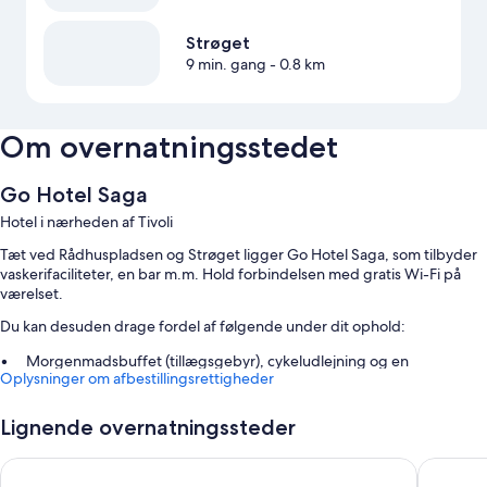
Strøget
9 min. gang
- 0.8 km
Om overnatningsstedet
Go Hotel Saga
Hotel i nærheden af Tivoli
Tæt ved Rådhuspladsen og Strøget ligger Go Hotel Saga, som tilbyder
vaskerifaciliteter, en bar m.m. Hold forbindelsen med gratis Wi-Fi på
værelset.
Du kan desuden drage fordel af følgende under dit ophold:
Morgenmadsbuffet (tillægsgebyr), cykeludlejning og en
Oplysninger om afbestillingsrettigheder
flersproget medarbejderstab
Et pengeskab i receptionen, røgfrie områder og en døgnåben
Lignende overnatningssteder
reception
Anmeldelserne fra gæster giver topkarakter til morgenmaden, den
CABINN Copenhagen
Wakeup 
centrale beliggenhed og det hjælpsomme personale