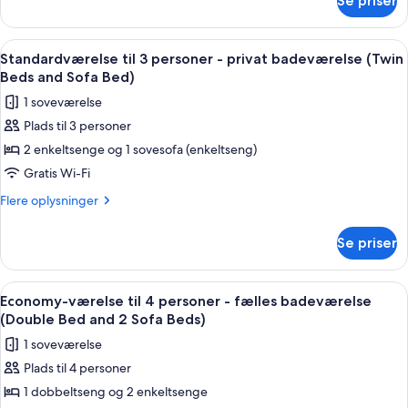
Se priser
Standardværelse
badeværelse
til
(Double
3
Indlæs
Et hotelværelse med to enkeltsenge, et
5
Bed
personer
Standardværelse til 3 personer - privat badeværelse (Twin
alle
-
and
Beds and Sofa Bed)
privat
billeder
Sofa
1 soveværelse
badeværelse
af
Bed)
(Double
Plads til 3 personer
Standardværelse
Bed
2 enkeltsenge og 1 sovesofa (enkeltseng)
til
and
Sofa
3
Gratis Wi-Fi
Bed)
personer
Flere
Flere oplysninger
-
oplysninger
om
privat
Se priser
Standardværelse
badeværelse
til
(Twin
3
Indlæs
Et hotelværelse med to enkeltsenge, et
7
Beds
personer
Economy-værelse til 4 personer - fælles badeværelse
alle
-
and
(Double Bed and 2 Sofa Beds)
privat
billeder
Sofa
1 soveværelse
badeværelse
af
Bed)
(Twin
Plads til 4 personer
Economy-
Beds
1 dobbeltseng og 2 enkeltsenge
værelse
and