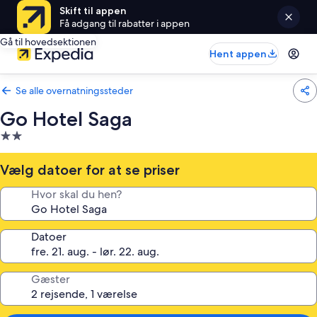
Skift til appen
Få adgang til rabatter i appen
Gå til hovedsektionen
Hent appen
Se alle overnatningssteder
Go Hotel Saga
2.0-
stjernet
overnatningssted
Vælg datoer for at se priser
Hvor skal du hen?
Datoer
Gæster