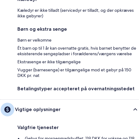
Kæledyr er ikke tilladt (servicedyr er tilladt, og der opkræves
ikke gebyrer)
Børn og ekstra senge
Børn er velkomne
Ét barn op til 1 år kan overnatte gratis, hvis barnet benytter de
eksisterende sengepladser i forælderens/værgens værelse
Ekstrasenge er ikke tilgængelige
Vugger (barnesenge) er tilgængelige mod et gebyr på 150
DKK pr. nat
Betalingstyper accepteret på overnatningsstedet
Vigtige oplysninger
Valgfrie tjenester
Gebyr for morgenmadsbuffet: 119 DKK for voksne og 119