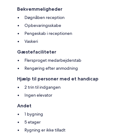
Bekvemmeligheder
Døgnåben reception
Opbevaringsskabe
Pengeskab i receptionen
Vaskeri
Gæstefaciliteter
Flersproget medarbejderstab
Rengøring efter anmodning
Hjælp til personer med et handicap
2 trin til indgangen
Ingen elevator
Andet
1 bygning
5 etager
Rygning er ikke tilladt