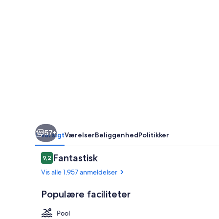
Village
Orlando
57+
Oversigt
Værelser
Beliggenhed
Politikker
Anmeldelser
Fantastisk
9,2
9,2 ud af 10.
Vis alle 1.957 anmeldelser
Populære faciliteter
Pool