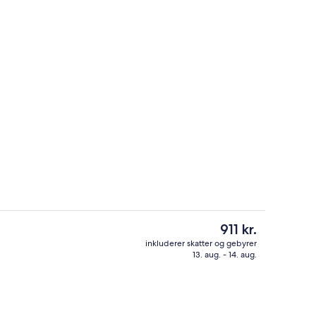
Restaurant
Den
911 kr.
nuværende
inkluderer skatter og gebyrer
pris
13. aug. - 14. aug.
råde
2 udendørs pools, liggestole
er
911 kr.