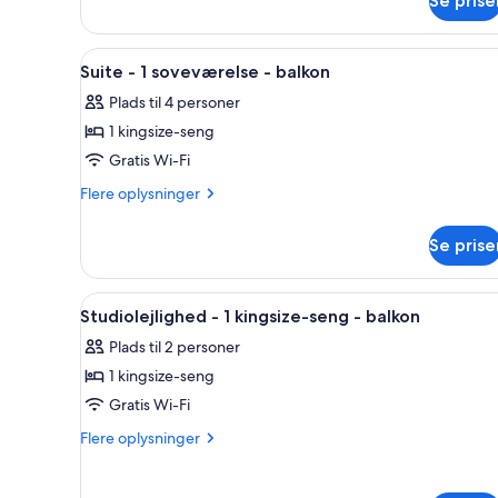
Se prise
Studiolejlighed
-
-
handicapvenligt
1
Indlæs
Et hotelværelse med en stor sen
6
kingsize-
(Hearing)
Suite - 1 soveværelse - balkon
alle
seng
Plads til 4 personer
-
billeder
handicapvenligt
1 kingsize-seng
af
(Hearing)
Suite
Gratis Wi-Fi
-
Flere
Flere oplysninger
1
oplysninger
om
soveværelse
Se prise
Suite
-
-
balkon
1
Indlæs
Et hotelværelse med en stor sen
4
soveværelse
Studiolejlighed - 1 kingsize-seng - balkon
alle
-
Plads til 2 personer
balkon
billeder
1 kingsize-seng
af
Studiolejlighed
Gratis Wi-Fi
-
Flere
Flere oplysninger
1
oplysninger
om
kingsize-
Studiolejlighed