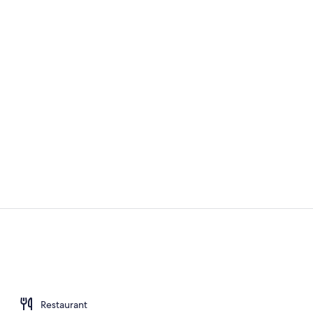
Lobby
Udendørsom
Restaurant