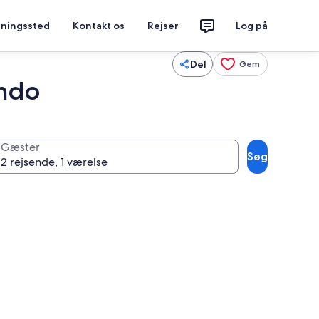
tningssted
Kontakt os
Rejser
Log på
Del
Gem
ando
Gæster
Søg