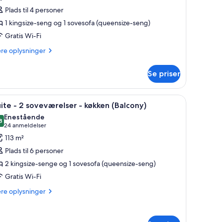
Plads til 4 personer
oveværelse
1 kingsize-seng og 1 sovesofa (queensize-seng)
Gratis Wi-Fi
andicapvenligt
ere
ere oplysninger
lysninger
adekar
m
Mobility
Se priser
ite
earing,
jernsyn, et skrivebord, en stol og en balkon med udsigt.
ndlæs
Et hotelværelse med en stor seng, fjernsyn, sk
6
veværelse
ite - 2 soveværelser - køkken (Balcony)
itchen)
le
Enestående
ndicapvenligt
illeder
8
9,8 ud af 10
(24
24 anmeldelser
f
anmeldelser)
113 m²
dekar
uite
obility
Plads til 6 personer
2 kingsize-senge og 1 sovesofa (queensize-seng)
aring,
tchen)
Gratis Wi-Fi
oveværelser
ere
ere oplysninger
lysninger
økken
m
Balcony)
ite