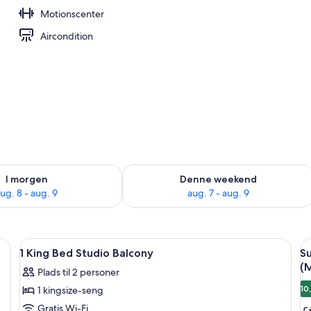
Motionscenter
ols, liggestole
Aircondition
lighed for i morgen aug. 8 - aug. 9
Tjek tilgængelighed for denne weeken
I morgen
Denne weekend
ug. 8 - aug. 9
aug. 7 - aug. 9
Indlæs
Et hotelværelse med en stor seng, to s
I
9
1 King Bed Studio Balcony
Su
alle
al
(M
Plads til 2 personer
billeder
b
10
1 kingsize-seng
af
a
1
S
Gratis Wi-Fi