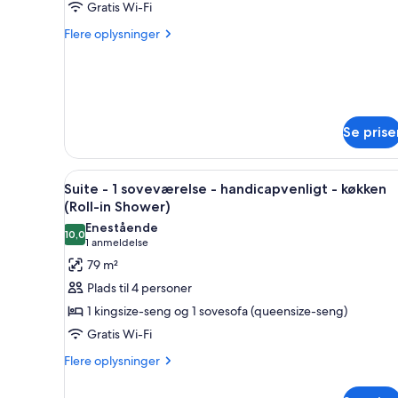
1
Gratis Wi-Fi
kingsize-
Flere
Flere oplysninger
seng
oplysninger
om
-
Studiolejlighed
handicapvenligt
-
-
1
badekar
kingsize-
Se prise
seng
(Kitchenette)
-
handicapvenligt
Indlæs
Et hotelværelse med en stor sen
6
Suite - 1 soveværelse - handicapvenligt - køkken
-
alle
(Roll-in Shower)
badekar
billeder
(Kitchenette)
Enestående
10,0
af
10,0 ud af 10
(1
1 anmeldelse
Suite
anmeldelse)
79 m²
-
Plads til 4 personer
1
1 kingsize-seng og 1 sovesofa (queensize-seng)
soveværelse
Gratis Wi-Fi
-
Flere
handicapvenligt
Flere oplysninger
oplysninger
-
om