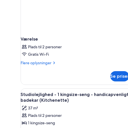
Værelse
Plads til 2 personer
Gratis Wi-Fi
Flere
Flere oplysninger
oplysninger
om
Se prise
Værelse
Indlæs
Et hotelværelse med en stor sen
6
Studiolejlighed - 1 kingsize-seng - handicapvenligt
alle
badekar (Kitchenette)
billeder
37 m²
af
Plads til 2 personer
Studiolejlighed
1 kingsize-seng
-