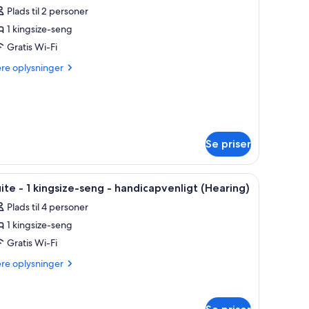
illeder
Plads til 2 personer
f
1 kingsize-seng
tudiolejlighed
Gratis Wi-Fi
ere
ere oplysninger
lysninger
ingsize-
m
eng
udiolejlighed
andicapvenligt
ngsize-
Hearing)
Se priser
ng
nsyn, skrivebord og stol.
ndicapvenligt
ndlæs
Et hotelværelse med en stor seng, et fjernsyn,
6
ite - 1 kingsize-seng - handicapvenligt (Hearing)
earing)
le
Plads til 4 personer
illeder
1 kingsize-seng
f
uite
Gratis Wi-Fi
ere
ere oplysninger
lysninger
m
ingsize-
ite
eng