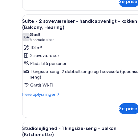
køkken
Se prise
Suite
(Roll-
-
1
in
Indlæs
En stue med sofa, skammel og 
12
soveværelse
Suite - 2 soveværelser - handicapvenligt - køkken
Shower)
alle
-
(Balcony, Hearing)
handicapvenligt
billeder
Godt
-
7,4
af
7,4 ud af 10
(6
6 anmeldelser
køkken
Suite
anmeldelser)
113 m²
(Roll-
-
in
2 soveværelser
Shower)
2
Plads til 6 personer
soveværelser
1 kingsize-seng, 2 dobbeltsenge og 1 sovesofa (queensi
-
seng)
handicapvenligt
Gratis Wi-Fi
-
Flere
Flere oplysninger
køkken
oplysninger
(Balcony,
om
Se prise
Hearing)
Suite
-
2
Indlæs
Et hotelværelse med en stor sen
6
soveværelser
Studiolejlighed - 1 kingsize-seng - balkon
alle
-
(Kitchenette)