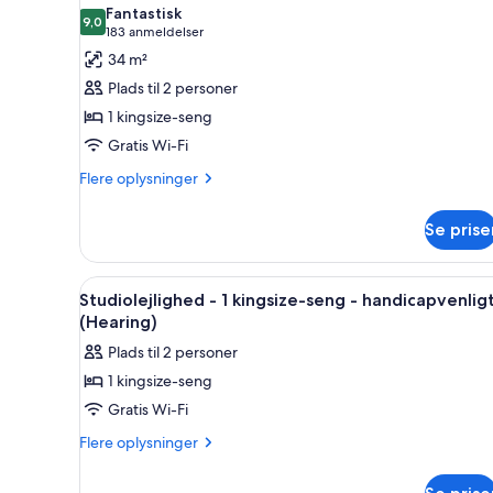
handicapvenligt
billeder
Fantastisk
-
9,0
af
9,0 ud af 10
(183
183 anmeldelser
køkken
Studiolejlighed
anmeldelser)
34 m²
(Balcony,
-
Hearing)
Plads til 2 personer
1
1 kingsize-seng
kingsize-
Gratis Wi-Fi
seng
Flere
-
Flere oplysninger
oplysninger
balkon
om
(Kitchenette)
Se prise
Studiolejlighed
-
1
Indlæs
Et hotelværelse med en stor sen
4
kingsize-
Studiolejlighed - 1 kingsize-seng - handicapvenlig
alle
seng
(Hearing)
-
billeder
Plads til 2 personer
balkon
af
(Kitchenette)
1 kingsize-seng
Studiolejlighed
Gratis Wi-Fi
-
1
Flere
Flere oplysninger
oplysninger
kingsize-
om
seng