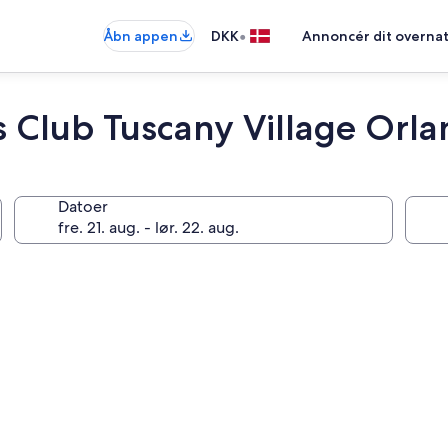
•
Åbn appen
DKK
Annoncér dit overna
s Club Tuscany Village Orl
Datoer