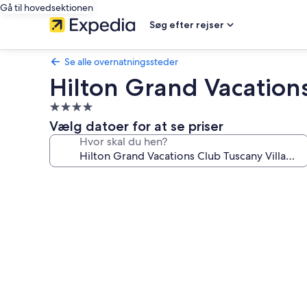
Gå til hovedsektionen
Søg efter rejser
Se alle overnatningssteder
Hilton Grand Vacation
4.0-
stjernet
Vælg datoer for at se priser
overnatningssted
Hvor skal du hen?
Billedgalleri
for
Hilton
Grand
Vacations
Club
Tuscany