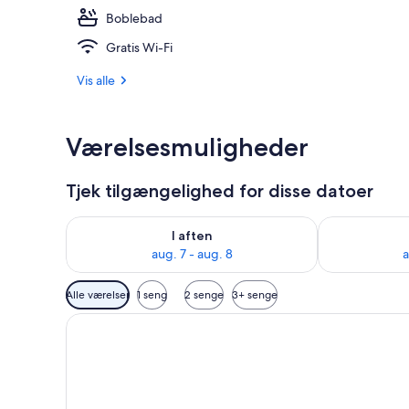
Boblebad
2 udendørs po
Gratis Wi-Fi
Vis alle
Værelsesmuligheder
Tjek tilgængelighed for disse datoer
Tjek tilgængelighed for i aften aug. 7 - aug. 8
Tjek tilgænge
I aften
aug. 7 - aug. 8
a
Tilgængelige
Alle værelser
1 seng
2 senge
3+ senge
filtre
for
værelser