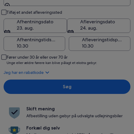
Afhentning og aflevering
Tilføj et andet afleveringssted
Afhentningsdato
Afleveringsdato
23. aug.
24. aug.
Afhentningstidspunkt
Afleveringstidspunkt
Fører under 30 år eller over 70 år
Unge eller ældre førere kan blive pålagt et ekstra gebyr.
Jeg har en rabatkode
Søg
Skift mening
Afbestilling uden gebyr på udvalgte udlejningsbiler
Forkæl dig selv