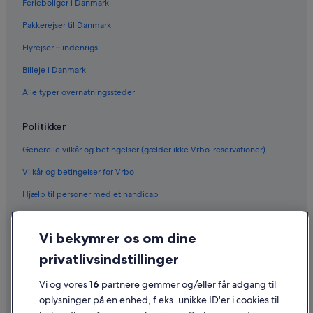
Ferieboliger i Danmark
Pakkerejser til Danmark
Flyrejser – indenrigs
Billeje i Danmark
Alle typer overnatningssteder
Politikker
Generelle vilkår og betingelser (gælder ikke Vrbo-reservationer)
Vilkår og betingelser for Vrbo
Hjælp til personer med et handicap
Fortrolighed
Vi bekymrer os om dine
Cookies
privatlivsindstillinger
Generelle vilkår for brug
Vi og vores
16
partnere gemmer og/eller får adgang til
Juridiske oplysninger/Kontakt os
oplysninger på en enhed, f.eks. unikke ID'er i cookies til
Retningslinjer for indhold og indberetning af indhold