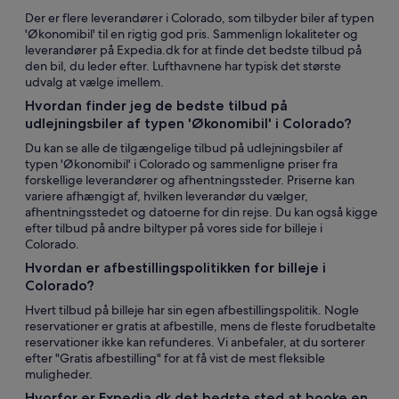
Der er flere leverandører i Colorado, som tilbyder biler af typen
'Økonomibil' til en rigtig god pris. Sammenlign lokaliteter og
leverandører på Expedia.dk for at finde det bedste tilbud på
den bil, du leder efter. Lufthavnene har typisk det største
udvalg at vælge imellem.
Hvordan finder jeg de bedste tilbud på
udlejningsbiler af typen 'Økonomibil' i Colorado?
Du kan se alle de tilgængelige tilbud på udlejningsbiler af
typen 'Økonomibil' i Colorado og sammenligne priser fra
forskellige leverandører og afhentningssteder. Priserne kan
variere afhængigt af, hvilken leverandør du vælger,
afhentningsstedet og datoerne for din rejse. Du kan også kigge
efter tilbud på andre biltyper på vores side for billeje i
Colorado.
Hvordan er afbestillingspolitikken for billeje i
Colorado?
Hvert tilbud på billeje har sin egen afbestillingspolitik. Nogle
reservationer er gratis at afbestille, mens de fleste forudbetalte
reservationer ikke kan refunderes. Vi anbefaler, at du sorterer
efter "Gratis afbestilling" for at få vist de mest fleksible
muligheder.
Hvorfor er Expedia.dk det bedste sted at booke en