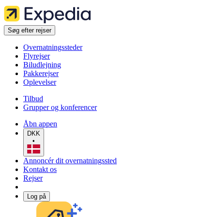
Søg efter rejser
Overnatningssteder
Flyrejser
Biludlejning
Pakkerejser
Oplevelser
Tilbud
Grupper og konferencer
Åbn appen
DKK
•
Annoncér dit overnatningssted
Kontakt os
Rejser
Log på