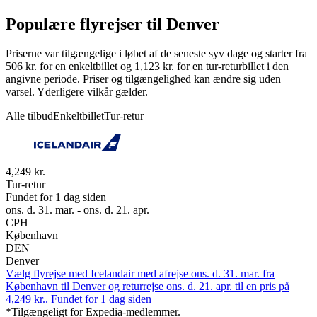
Populære flyrejser til Denver
Priserne var tilgængelige i løbet af de seneste syv dage og starter fra
506 kr. for en enkeltbillet og 1,123 kr. for en tur-returbillet i den
angivne periode. Priser og tilgængelighed kan ændre sig uden
varsel. Yderligere vilkår gælder.
Alle tilbud
Enkeltbillet
Tur-retur
4,249 kr.
Tur-retur
Fundet for 1 dag siden
ons. d. 31. mar. - ons. d. 21. apr.
CPH
København
DEN
Denver
Vælg flyrejse med Icelandair med afrejse ons. d. 31. mar. fra
København til Denver og returrejse ons. d. 21. apr. til en pris på
4,249 kr.. Fundet for 1 dag siden
*Tilgængeligt for Expedia-medlemmer.