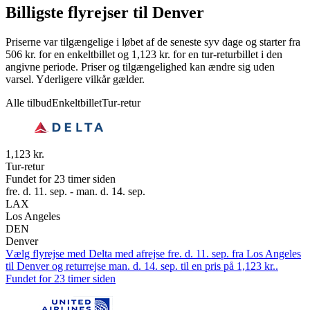
Billigste flyrejser til Denver
Priserne var tilgængelige i løbet af de seneste syv dage og starter fra
506 kr. for en enkeltbillet og 1,123 kr. for en tur-returbillet i den
angivne periode. Priser og tilgængelighed kan ændre sig uden
varsel. Yderligere vilkår gælder.
Alle tilbud
Enkeltbillet
Tur-retur
1,123 kr.
Tur-retur
Fundet for 23 timer siden
fre. d. 11. sep. - man. d. 14. sep.
LAX
Los Angeles
DEN
Denver
Vælg flyrejse med Delta med afrejse fre. d. 11. sep. fra Los Angeles
til Denver og returrejse man. d. 14. sep. til en pris på 1,123 kr..
Fundet for 23 timer siden