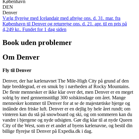
København
DEN
Denver
Vælg flyrejse med Icelandair med afrejse ons. d. 31. mar. fra
København til Denver og returrejse ons. d. 21. apr. til en pris på
4,249 kr.. Fundet for 1 dag siden
Book uden problemer
Om Denver
Fly til Denver
Denver, der har kælenavnet The Mile-High City på grund af den
høje breddegrad, er en smuk by i nærheden af Rocky Mountains.
De fleste mennesker er ikke klar over det, men Denver er en meget
solrig by med gennemsnitligt 300 solskinsdage om året. Mange
mennesker kommer til Denver for at se de majestætiske bjerge og
indånde den friske luft. Denver er en dejlig by hele året rundt; om
vinteren kan du stå på snowboard og ski, og om sommeren kan du
vandre i bjergene og nyde udsigten. Gør dig klar til at nyde Queen
City of the West, som er et andet af byens kælenavne, og bestil din
billige flyrejse til Denver på Expedia.dk i dag.