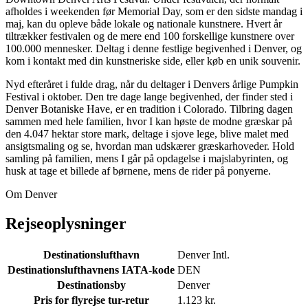
afholdes i weekenden før Memorial Day, som er den sidste mandag i
maj, kan du opleve både lokale og nationale kunstnere. Hvert år
tiltrækker festivalen og de mere end 100 forskellige kunstnere over
100.000 mennesker. Deltag i denne festlige begivenhed i Denver, og
kom i kontakt med din kunstneriske side, eller køb en unik souvenir.
Nyd efteråret i fulde drag, når du deltager i Denvers årlige Pumpkin
Festival i oktober. Den tre dage lange begivenhed, der finder sted i
Denver Botaniske Have, er en tradition i Colorado. Tilbring dagen
sammen med hele familien, hvor I kan høste de modne græskar på
den 4.047 hektar store mark, deltage i sjove lege, blive malet med
ansigtsmaling og se, hvordan man udskærer græskarhoveder. Hold
samling på familien, mens I går på opdagelse i majslabyrinten, og
husk at tage et billede af børnene, mens de rider på ponyerne.
Om Denver
Rejseoplysninger
Destinationslufthavn
Denver Intl.
Destinationslufthavnens IATA-kode
DEN
Destinationsby
Denver
Pris for flyrejse tur-retur
1.123 kr.