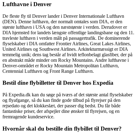
Lufthavne i Denver
De fleste fly til Denver lander i Denver Internationale Lufthavn
(DEN). Denne lufthavn, der normalt omtales som DIA, er den
største lufthavn i USA og den næststørste i verden. Derudover er
DIA hjemsted for landets længste offentlige landingsbane og den 11.
travleste lufthavn i verden målt på passagertrafik. De dominerende
flyselskaber i DIA omfatter Frontier Airlines, Great Lakes Airlines,
United Airlines og Southwest Airlines. Arkitekturmæssigt er DIA
temmelig unik; dens tag består af hvidt teflonbelagt glasfiber, der på
en abstrakt måde minder om Rocky Mountains. Andre lufthavne i
Denver-området er Rocky Mountain Metropolitan Lufthavn,
Centennial Lufthavn og Front Range Lufthavn.
Bestil dine flybilletter til Denver hos Expedia
På Expedia.dk kan du søge på tværs af det største antal flyselskaber
og flyafgange, så du kan finde gode tilbud på flyrejser på den
rejsedato og det klokkeslæt, der passer dig bedst. Du får både
fantastiske priser, der afspejler dine ønsker til flyrejsen, og en
fremragende kundeservice.
Hvornår skal du bestille din flybillet til Denver?