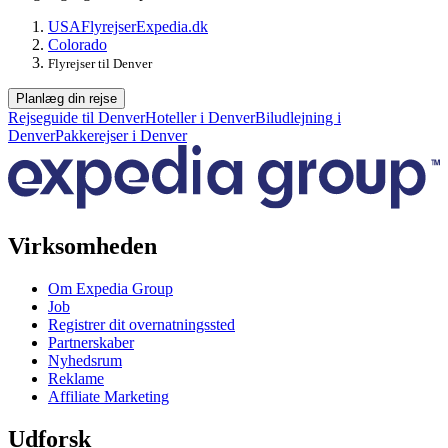
USA
Flyrejser
Expedia.dk
Colorado
Flyrejser til Denver
Planlæg din rejse
Rejseguide til Denver
Hoteller i Denver
Biludlejning i
Denver
Pakkerejser i Denver
Virksomheden
Om Expedia Group
Job
Registrer dit overnatningssted
Partnerskaber
Nyhedsrum
Reklame
Affiliate Marketing
Udforsk