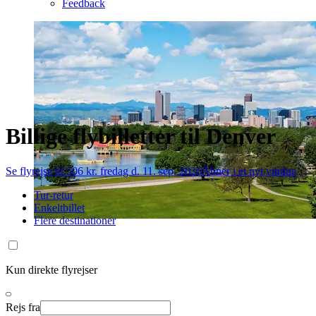
Feedback
Billige flybilletter til Denver
Se flyrejse til 506 kr. fredag d. 11. sep. 2026
Åbner i et nyt vindue
Tur-retur
Enkeltbillet
Flere destinationer
Kun direkte flyrejser
Rejs fra