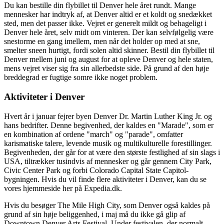
Du kan bestille din flybillet til Denver hele året rundt. Mange
mennesker har indtryk af, at Denver altid er et koldt og snedækket
sted, men det passer ikke. Vejret er generelt mildt og behageligt i
Denver hele året, selv midt om vinteren. Der kan selvfølgelig være
snestorme en gang imellem, men når det holder op med at sne,
smelter sneen hurtigt, fordi solen altid skinner. Bestil din flybillet til
Denver mellem juni og august for at opleve Denver og hele staten,
mens vejret viser sig fra sin allerbedste side. På grund af den høje
breddegrad er fugtige somre ikke noget problem.
Aktiviteter i Denver
Hvert år i januar fejrer byen Denver Dr. Martin Luther King Jr. og
hans bedrifter. Denne begivenhed, der kaldes en "Marade", som er
en kombination af ordene "march" og "parade", omfatter
karismatiske talere, levende musik og multikulturelle forestillinger.
Begivenheden, der går for at være den største festlighed af sin slags i
USA, tiltrækker tusindvis af mennesker og går gennem City Park,
Civic Center Park og forbi Colorado Capital State Capitol-
bygningen. Hvis du vil finde flere aktiviteter i Denver, kan du se
vores hjemmeside her på Expedia.dk.
Hvis du besøger The Mile High City, som Denver også kaldes på
grund af sin høje beliggenhed, i maj må du ikke gå glip af
Downtown Denver Arts Festival. Under festivalen, der normalt