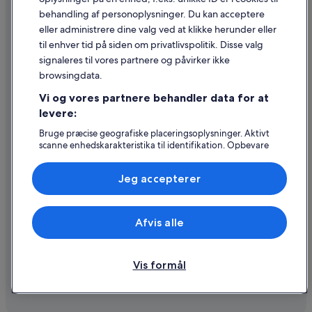
Retningslinjer for indhold og indberetning af indhold
behandling af personoplysninger. Du kan acceptere
eller administrere dine valg ved at klikke herunder eller
Hjælp
til enhver tid på siden om privatlivspolitik. Disse valg
signaleres til vores partnere og påvirker ikke
Kontakt os
browsingdata.
Ændr eller afbestil din reservation
Vi og vores partnere behandler data for at
Forløb og behandlingstider for refusion
levere:
Book en flyrejse med et tilgodehavende fra et flyselskab
Bruge præcise geografiske placeringsoplysninger. Aktivt
scanne enhedskarakteristika til identifikation. Opbevare
Internationale rejsedokumenter
og/eller tilgå oplysninger på en enhed. Tilpasset
annoncering og indhold, annoncerings- og
Jeg accepterer
indholdsmåling, målgruppeundersøgelser og udvikling af
tjenester.
Liste over partnere (leverandører)
Expedia, Inc. er ikke ansvarlig for indhold fra eksterne hjemmesider.
Afvis alle
© 2026 Expedia, Inc. – en del af Expedia Group. Alle rettigheder
forbeholdes. Expedia og Expedias logo er varemærker eller registrerede
varemærker tilhørende Expedia, Inc.
Vis formål