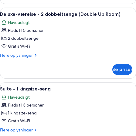
værelse
udsigt
-
Indlæs
Et soveværelse med to senge, en ventil
til
4
1
Deluxe-værelse - 2 dobbeltsenge (Double Up Room)
alle
have
kingsize-
Haveudsigt
seng
billeder
(Jungle)
-
Plads til 5 personer
af
udsigt
Deluxe-
2 dobbeltsenge
til
værelse
have
Gratis Wi-Fi
(Jungle)
-
Flere
Flere oplysninger
2
oplysninger
dobbeltsenge
om
Se priser
Deluxe-
(Double
værelse
Up
-
Indlæs
Et værelse med store vinduer, et vand
Room)
3
2
Suite - 1 kingsize-seng
alle
dobbeltsenge
Haveudsigt
(Double
billeder
Up
Plads til 3 personer
af
Room)
Suite
1 kingsize-seng
-
Gratis Wi-Fi
1
Flere
Flere oplysninger
kingsize-
oplysninger