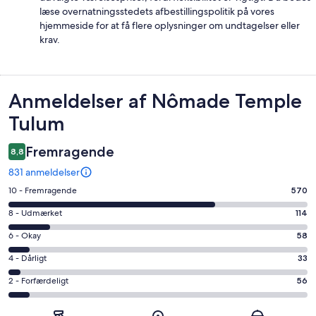
læse overnatningsstedets afbestillingspolitik på vores
hjemmeside for at få flere oplysninger om undtagelser eller
krav.
Anmeldelser
Anmeldelser af Nômade Temple
Tulum
Fremragende
8,8
831 anmeldelser
Bedømmelse
10 - Fremragende
570
på
Bedømmelse
8 - Udmærket
114
10
på
−
Bedømmelse
6 - Okay
58
8
Fremragende.
på
−
Bedømmelse
4 - Dårligt
33
570
6
Udmærket.
på
af
−
Bedømmelse
2 - Forfærdeligt
56
114
4
i
Okay.
på
af
−
alt
58
2