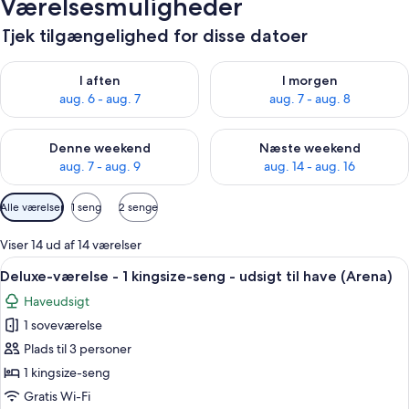
Værelsesmuligheder
Tjek tilgængelighed for disse datoer
Tjek tilgængelighed for i aften aug. 6 - aug. 7
Tjek tilgængelighed for i morg
I aften
I morgen
aug. 6 - aug. 7
aug. 7 - aug. 8
Tjek tilgængelighed for denne weekend aug. 7 - aug. 9
Tjek tilgængelighed for næste
Denne weekend
Næste weekend
aug. 7 - aug. 9
aug. 14 - aug. 16
Tilgængelige
Alle værelser
1 seng
2 senge
filtre
for
Viser 14 ud af 14 værelser
værelser
Indlæs
Et soveværelse med en seng, et rundt b
3
Deluxe-værelse - 1 kingsize-seng - udsigt til have (Arena)
alle
Haveudsigt
billeder
1 soveværelse
af
Deluxe-
Plads til 3 personer
værelse
1 kingsize-seng
-
Gratis Wi-Fi