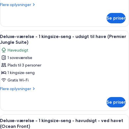
1
Flere
Flere oplysninger
kingsize-
oplysninger
seng
om
Se priser
Deluxe-
-
værelse
udsigt
-
Indlæs
En seng med mønstrede puder, et m
til
4
1
Deluxe-værelse - 1 kingsize-seng - udsigt til have (Premier
alle
have
kingsize-
Jungle Suite)
seng
billeder
(Arena)
Haveudsigt
-
af
udsigt
1 soveværelse
Deluxe-
til
Plads til 3 personer
værelse
have
(Arena)
-
1 kingsize-seng
1
Gratis Wi-Fi
kingsize-
Flere
Flere oplysninger
seng
oplysninger
-
om
Se priser
Deluxe-
udsigt
værelse
til
-
Indlæs
Et hyggeligt soveværelse med trælofte
have
4
1
Deluxe-værelse - 1 kingsize-seng - havudsigt - ved havet
alle
kingsize-
(Premier
(Ocean Front)