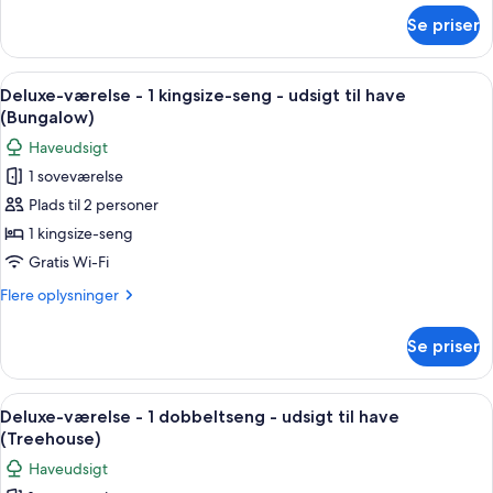
seng
om
Se priser
Deluxe-
-
værelse
udsigt
-
Indlæs
Et teltindrettet rum med en seng, træs
til
2
1
Deluxe-værelse - 1 kingsize-seng - udsigt til have
alle
have
kingsize-
(Bungalow)
seng
billeder
(Aire)
Haveudsigt
-
af
udsigt
1 soveværelse
Deluxe-
til
Plads til 2 personer
værelse
have
(Aire)
-
1 kingsize-seng
1
Gratis Wi-Fi
kingsize-
Flere
Flere oplysninger
seng
oplysninger
-
om
Se priser
Deluxe-
udsigt
værelse
til
-
Indlæs
Et soveværelse med en stor seng, træv
have
6
1
Deluxe-værelse - 1 dobbeltseng - udsigt til have
alle
kingsize-
(Bungalow)
(Treehouse)
seng
billeder
Haveudsigt
-
af
udsigt