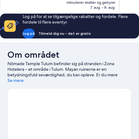
er
330
1.942
inkluderer skatter og gebyrer
2.837 kr.
7. aug. - 8. aug.
anmeldelser
anmeldels
Log på for at se tilgængelige rabatter og fordele. Flere
fordele til flere eventyr.
Log på
Tilmeld dig nu – det er gratis
Om området
Nômade Temple Tulum befinder sig på stranden i Zona
Hotelera – et område i Tulum. Mayan ruinerne er en
betydningsfuld seværdighed, du kan opleve. Er du mere
interesseret i stedets natur, kan du kigge forbi Tulum Strand og
Se mere
Sian Ka'an-biosfærereservatet. Holistika Art Walk og LabnaHa
Ecopark Adventures er også et besøg værd. Benyt lejligheden
til at udforske områdets muligheder for vandsport som
snorkling.
Besøg vores rejseguide til Tulum
Vis flere hytter i Tulum