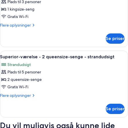
havudsigt
Plads til 3 personer
af
Superior-
1 kingsize-seng
værelse
Gratis Wi-Fi
-
Flere
Flere oplysninger
1
oplysninger
kingsize-
om
Se priser
Superior-
seng
værelse
-
-
Indlæs
En træbænk og en skammel i et rusti
strandudsigt
4
1
Superior-værelse - 2 queensize-senge - strandudsigt
alle
kingsize-
Strandudsigt
seng
billeder
-
Plads til 5 personer
af
strandudsigt
Superior-
2 queensize-senge
værelse
Gratis Wi-Fi
-
Flere
Flere oplysninger
2
oplysninger
queensize-
om
Se priser
Superior-
senge
værelse
-
-
Du vil muligvis også kunne lide
strandudsigt
2