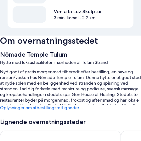
Ven a la Luz Skulptur
3 min. kørsel
- 2.2 km
Om overnatningsstedet
Nômade Temple Tulum
Hytte med luksusfaciliteter i nærheden af Tulum Strand
Nyd godt af gratis morgenmad tilberedt efter bestilling, en have og
renseri/vaskeri hos Nômade Temple Tulum. Denne hytte er et godt sted
at nyde solen med en beliggenhed ved stranden og spisning ved
stranden. Lad dig forkæle med manicure og pedicure, svensk massage
og kropsbehandlinger i stedets spa, Gön House of Healing. Stedets to
restauranter byder på morgenmad, frokost og aftensmad og har lokale
og internationale retter. Gratis Wi-Fi på værelset er til rådighed for alle
Oplysninger om afbestillingsrettigheder
gæster, og der tilbydes en bar og et boblebad.
Du kan desuden få glæde af fordele som:
Lignende overnatningssteder
En udendørs pool samt liggestole
BE Destination Tulum
Secrets T
Gratis selvstændig parkering