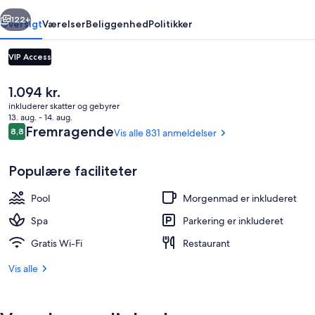
rige
Næste
122+
Oversigt
Værelser
Beliggenhed
Politikker
VIP Access
Den
1.094 kr.
nuværende
inkluderer skatter og gebyrer
pris
13. aug. - 14. aug.
er
Anmeldelser
Fremragende
8,8
Vis alle 831 anmeldelser
8,8 ud af 10.
1.094 kr.
Populære faciliteter
Udendørs pool, liggestole
Pool
Morgenmad er inkluderet
Spa
Parkering er inkluderet
Gratis Wi-Fi
Restaurant
Vis alle