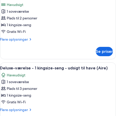
seng
billeder
Jungle
Havudsigt
-
af
Suite)
udsigt
1 soveværelse
Deluxe-
til
Plads til 2 personer
værelse
have
(Premier
-
1 kingsize-seng
Jungle
1
Gratis Wi-Fi
Suite)
kingsize-
Flere
Flere oplysninger
seng
oplysninger
-
om
Se priser
Deluxe-
havudsigt
værelse
-
-
Indlæs
Et soveværelse med en stor seng, et t
ved
4
1
Deluxe-værelse - 1 kingsize-seng - udsigt til have (Aire)
alle
kingsize-
havet
Haveudsigt
seng
billeder
(Ocean
-
1 soveværelse
af
Front)
havudsigt
Deluxe-
Plads til 3 personer
-
værelse
ved
1 kingsize-seng
havet
-
Gratis Wi-Fi
(Ocean
1
Front)
Flere
Flere oplysninger
kingsize-
oplysninger