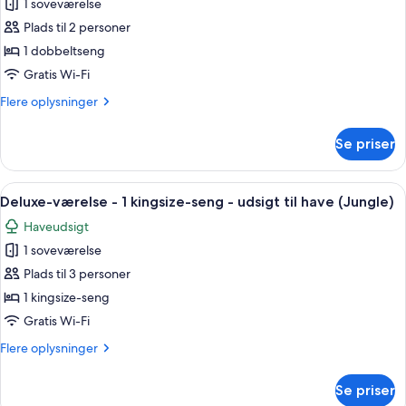
1 soveværelse
Deluxe-
til
Plads til 2 personer
værelse
have
(Bungalow)
-
1 dobbeltseng
1
Gratis Wi-Fi
dobbeltseng
Flere
Flere oplysninger
-
oplysninger
udsigt
om
Se priser
Deluxe-
til
værelse
have
-
Indlæs
Et hyggeligt soveværelse med en træseng
(Treehouse)
3
1
Deluxe-værelse - 1 kingsize-seng - udsigt til have (Jungle)
alle
dobbeltseng
Haveudsigt
-
billeder
udsigt
1 soveværelse
af
til
Deluxe-
Plads til 3 personer
have
værelse
(Treehouse)
1 kingsize-seng
-
Gratis Wi-Fi
1
Flere
Flere oplysninger
kingsize-
oplysninger
seng
om
Se priser
Deluxe-
-