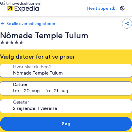
Gå til hovedsektionen
Hent appen
Se alle overnatningssteder
Nômade Temple Tulum
5.0-
stjernet
overnatningssted
Vælg datoer for at se priser
Hvor skal du hen?
Datoer
Gæster
Søg