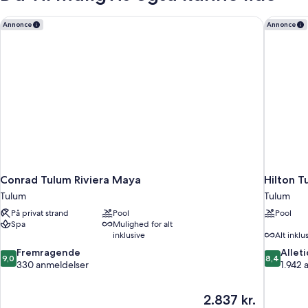
queensize-
senge
Conrad Tulum Riviera Maya
Hilton Tu
Annonce
Annonce
-
strandudsigt
Conrad Tulum Riviera Maya
Hilton T
Tulum
Tulum
På privat strand
Pool
Pool
Spa
Mulighed for alt
inklusive
Alt inklu
9.0
8.4
Fremragende
Allet
9,0
8,4
ud
ud
330 anmeldelser
1.942 
af
af
10,
10,
Prisen
2.837 kr.
Fremragende,
Alletiders,