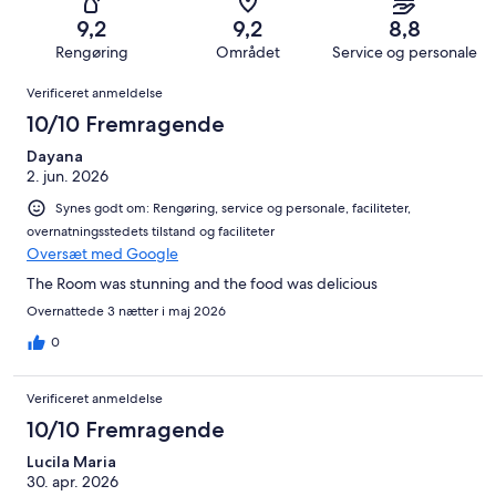
i
Dårligt.
831
af
−
alt
33
9,2
9,2
8,8
anmeldelser
i
Forfærdeligt.
831
af
Rengøring
Området
Service og personale
alt
56
anmeldelser
i
Anmeldelser
831
af
Verificeret anmeldelse
alt
anmeldelser
i
831
10/10 Fremragende
alt
anmeldelser
831
Dayana
2. jun. 2026
anmeldelser
Synes godt om: Rengøring, service og personale, faciliteter,
overnatningsstedets tilstand og faciliteter
Oversæt med Google
The Room was stunning and the food was delicious
Overnattede 3 nætter i maj 2026
0
Verificeret anmeldelse
10/10 Fremragende
Lucila Maria
30. apr. 2026