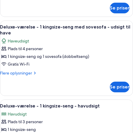
seng
om
Se priser
Suite
-
1
Indlæs
Et værelse med en stor seng, en sofa
4
kingsize-
Deluxe-værelse - 1 kingsize-seng med sovesofa - udsigt til
alle
seng
have
billeder
Haveudsigt
af
Plads til 4 personer
Deluxe-
1 kingsize-seng og 1 sovesofa (dobbeltseng)
værelse
-
Gratis Wi-Fi
1
Flere
Flere oplysninger
kingsize-
oplysninger
om
seng
Se priser
Deluxe-
med
værelse
sovesofa
-
Indlæs
Et soveværelse med et stort vindue
6
-
1
Deluxe-værelse - 1 kingsize-seng - havudsigt
alle
kingsize-
udsigt
Havudsigt
seng
billeder
til
med
Plads til 3 personer
af
have
sovesofa
Deluxe-
1 kingsize-seng
-