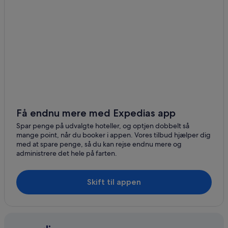
San Antonio de Pichincha
Tabacundo
Cumbayá
Pintag
Nono
Få endnu mere med Expedias app
Spar penge på udvalgte hoteller, og optjen dobbelt så
mange point, når du booker i appen. Vores tilbud hjælper dig
med at spare penge, så du kan rejse endnu mere og
administrere det hele på farten.
Skift til appen