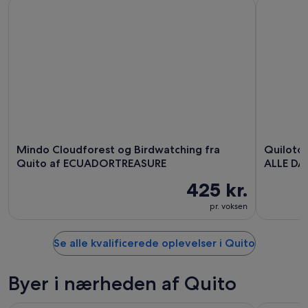
Mindo Cloudforest og Birdwatching fra Quito af ECUADO
Quilotoa, 
Mindo Cloudforest og Birdwatching fra
Quilotoa
Quito af ECUADORTREASURE
ALLE DA
425 kr.
pr. voksen
Se alle kvalificerede oplevelser i Quito
Byer i nærheden af Quito