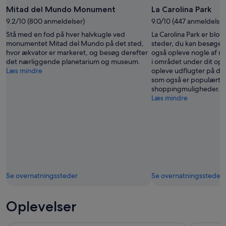
Mitad del Mundo Monument
La Carolina Park
9.2/10 (800 anmeldelser)
9.0/10 (447 anmeldelser
Stå med en fod på hver halvkugle ved
La Carolina Park er blot
monumentet Mitad del Mundo på det sted,
steder, du kan besøge i 
hvor ækvator er markeret, og besøg derefter
også opleve nogle af ma
det nærliggende planetarium og museum.
i området under dit opho
Læs mindre
opleve udflugter på det
som også er populært fo
shoppingmuligheder.
Læs mindre
Se overnatningssteder
Se overnatningssteder
Oplevelser