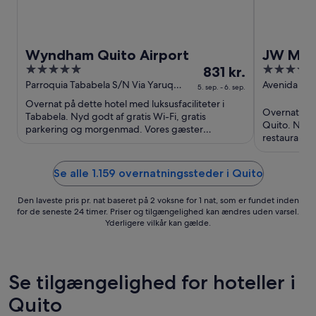
Wyndham Quito Airport
JW Marr
5
Prisen
4.5
831 kr.
out
er
out
Parroquia Tababela S/N Via Yaruqui
Avenida Ore
5. sep. - 6. sep.
Tababela Pichincha
Amazonas Qu
of
831 kr.
of
Overnat på dette hotel med luksusfaciliteter i
Overnat på d
5
pr.
5
Tababela. Nyd godt af gratis Wi-Fi, gratis
Quito. Nyd g
nat
parkering og morgenmad. Vores gæster
restaurante
fremhæver især morgenmaden og ...
fra
fremhæver i
5.
Se alle 1.159 overnatningssteder i Quito
sep.
til
Den laveste pris pr. nat baseret på 2 voksne for 1 nat, som er fundet inden
6.
for de seneste 24 timer. Priser og tilgængelighed kan ændres uden varsel.
sep.
Yderligere vilkår kan gælde.
Se tilgængelighed for hoteller i
Quito