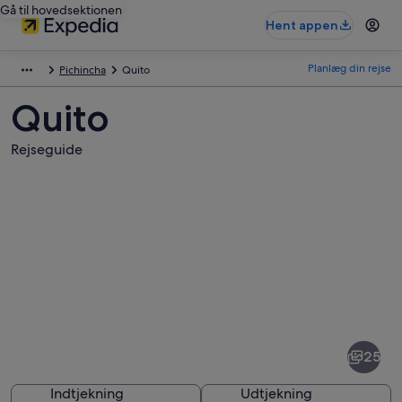
Gå til hovedsektionen
Hent appen
Planlæg din rejse
Pichincha
Quito
Quito
Rejseguide
Billeder
af
Quito
25
Indtjekning
Udtjekning