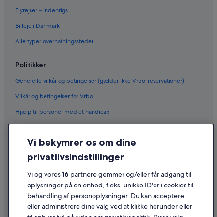
Flyrejser – indenrigs
Billeje i Danmark
Alle typer overnatningssteder
Politikker
Generelle vilkår og betingelser (gælder ikke Vrbo-reservationer)
Vilkår og betingelser for Vrbo
Hjælp til personer med et handicap
Fortrolighed
Vi bekymrer os om dine
Cookies
privatlivsindstillinger
Generelle vilkår for brug
Vi og vores
16
partnere gemmer og/eller får adgang til
Juridiske oplysninger/Kontakt os
oplysninger på en enhed, f.eks. unikke ID'er i cookies til
Retningslinjer for indhold og indberetning af indhold
behandling af personoplysninger. Du kan acceptere
eller administrere dine valg ved at klikke herunder eller
Hjælp