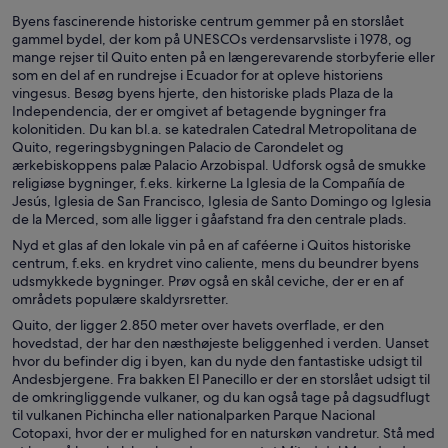
Byens fascinerende historiske centrum gemmer på en storslået
gammel bydel, der kom på UNESCOs verdensarvsliste i 1978, og
mange rejser til Quito enten på en længerevarende storbyferie eller
som en del af en rundrejse i Ecuador for at opleve historiens
vingesus. Besøg byens hjerte, den historiske plads Plaza de la
Independencia, der er omgivet af betagende bygninger fra
kolonitiden. Du kan bl.a. se katedralen Catedral Metropolitana de
Quito, regeringsbygningen Palacio de Carondelet og
ærkebiskoppens palæ Palacio Arzobispal. Udforsk også de smukke
religiøse bygninger, f.eks. kirkerne La Iglesia de la Compañía de
Jesús, Iglesia de San Francisco, Iglesia de Santo Domingo og Iglesia
de la Merced, som alle ligger i gåafstand fra den centrale plads.
Nyd et glas af den lokale vin på en af caféerne i Quitos historiske
centrum, f.eks. en krydret vino caliente, mens du beundrer byens
udsmykkede bygninger. Prøv også en skål ceviche, der er en af
områdets populære skaldyrsretter.
Quito, der ligger 2.850 meter over havets overflade, er den
hovedstad, der har den næsthøjeste beliggenhed i verden. Uanset
hvor du befinder dig i byen, kan du nyde den fantastiske udsigt til
Andesbjergene. Fra bakken El Panecillo er der en storslået udsigt til
de omkringliggende vulkaner, og du kan også tage på dagsudflugt
til vulkanen Pichincha eller nationalparken Parque Nacional
Cotopaxi, hvor der er mulighed for en naturskøn vandretur. Stå med