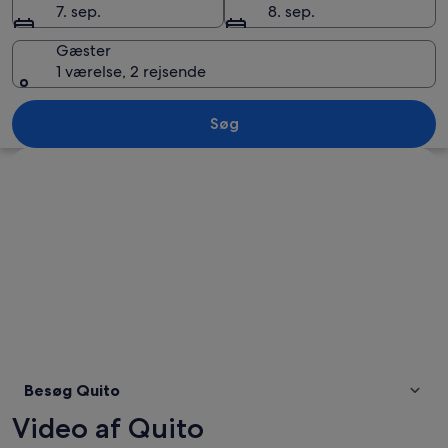
7. sep.
8. sep.
Gæster
1 værelse, 2 rejsende
Et bybillede med en markant bakke i
Søg
Se kort
Besøg Quito
Video af Quito