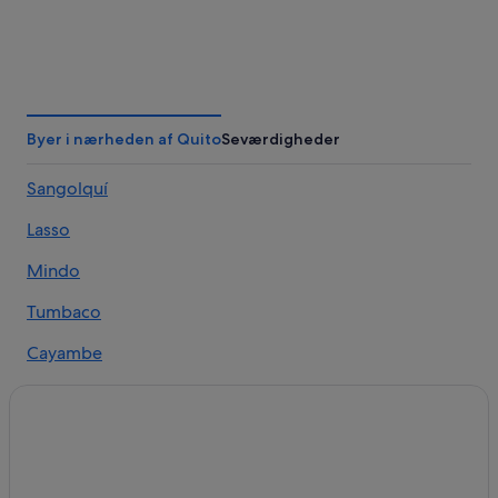
Guayaquil
Cuenca
Byer i nærheden af Quito
Seværdigheder
Sangolquí
Lasso
Mindo
Tumbaco
Cayambe
Tambillo
Papallacta
El Quinche