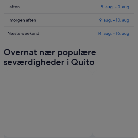
Tjek
I aften
8. aug. - 9. aug.
priser
i
Tjek
I morgen aften
9. aug. - 10. aug.
Quito
priser
for
i
Tjek
Næste weekend
14. aug. - 16. aug.
i
Quito
priser
aften,
for
i
Overnat nær populære
8.
i
Quito
aug.
morgen
for
seværdigheder i Quito
-
aften,
næste
9.
9.
weekend,
aug.
aug.
14.
-
aug.
10.
-
aug.
16.
aug.