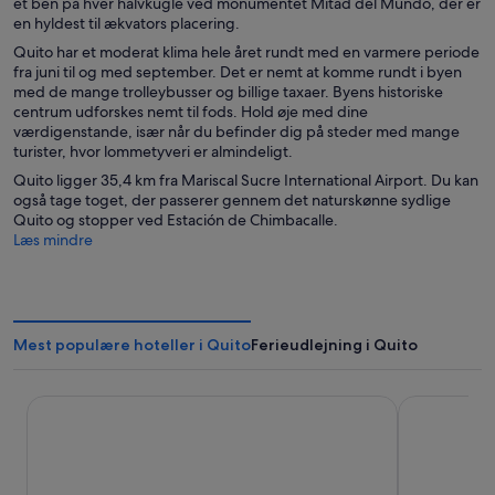
et ben på hver halvkugle ved monumentet Mitad del Mundo, der er
en hyldest til ækvators placering.
Quito har et moderat klima hele året rundt med en varmere periode
fra juni til og med september. Det er nemt at komme rundt i byen
med de mange trolleybusser og billige taxaer. Byens historiske
centrum udforskes nemt til fods. Hold øje med dine
værdigenstande, især når du befinder dig på steder med mange
turister, hvor lommetyveri er almindeligt.
Quito ligger 35,4 km fra Mariscal Sucre International Airport. Du kan
også tage toget, der passerer gennem det naturskønne sydlige
Quito og stopper ved Estación de Chimbacalle.
Læs mindre
Mest populære hoteller i Quito
Ferieudlejning i Quito
Wyndham Quito Airport
JW Marriott