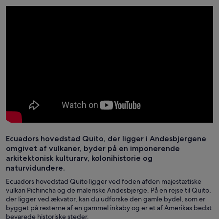
Ecuadors hovedstad Quito, der ligger i Andesbjergene
omgivet af vulkaner, byder på en imponerende
arkitektonisk kulturarv, kolonihistorie og
naturvidundere.
Ecuadors hovedstad Quito ligger ved foden af​den majestætiske
vulkan Pichincha og de maleriske Andesbjerge. På en rejse til Quito,
der ligger ved ækvator, kan du udforske den gamle bydel, som er
bygget på resterne af en gammel inkaby og er et af Amerikas bedst
bevarede historiske steder.