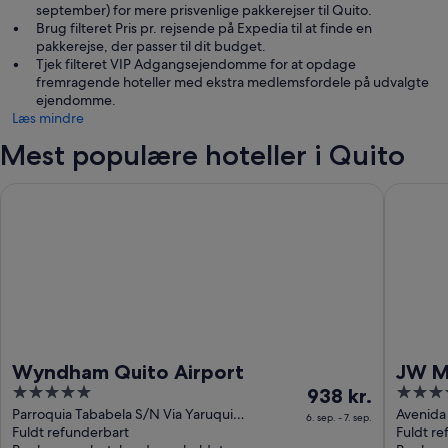
september) for mere prisvenlige pakkerejser til Quito.
Brug filteret Pris pr. rejsende på Expedia til at finde en
pakkerejse, der passer til dit budget.
Tjek filteret VIP Adgangsejendomme for at opdage
fremragende hoteller med ekstra medlemsfordele på udvalgte
ejendomme.
Læs mindre
Mest populære hoteller i Quito
Wyndham Quito Airport
JW Marri
Wyndham Quito Airport
JW M
5
Prisen
4.5
938 kr.
out
er
out
Parroquia Tababela S/N Via Yaruqui
Avenida 
6. sep. - 7. sep.
Tababela Pichincha
Fuldt refunderbart
Amazona
Fuldt re
of
938 kr.
of