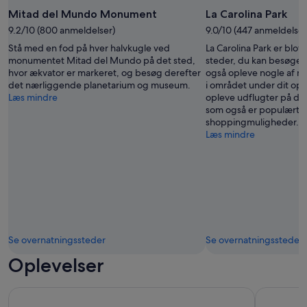
Mitad del Mundo Monument
La Carolina Park
9.2/10 (800 anmeldelser)
9.0/10 (447 anmeldelser
Stå med en fod på hver halvkugle ved
La Carolina Park er blot
monumentet Mitad del Mundo på det sted,
steder, du kan besøge i 
hvor ækvator er markeret, og besøg derefter
også opleve nogle af ma
det nærliggende planetarium og museum.
i området under dit opho
Læs mindre
opleve udflugter på det
som også er populært fo
shoppingmuligheder.
Læs mindre
Se overnatningssteder
Se overnatningssteder
Oplevelser
Mindo Cloudforest og Birdwatching fra Quito af ECUADO
Quilotoa, 