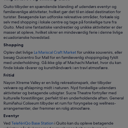
i
Quito tilbyder en spændende blanding af udendørs eventyr og
Quito
familievenlige aktiviteter, hvilket gør det til en ideel destination for
Historiske
turister. Besøgende kan udforske rekreative områder, forkæle sig
Centrum
selv med shopping i lokale centre og tage på forskellige ture fra
Quito. Med sine fantastiske vandrestier og unikke aktiviteter er der
masser at opleve, hvilket sikrer en mindeværdig ferie i denne livlige
ecuadorianske hovedstad.
Shopping
Oplev det livlige
La Mariscal Craft Market
for unikke souvenirs, eller
besøg Quicentro Sur Mall for en familievenlig shoppingdag fyldt
med underholdning. Gå ikke glip af Machachi Market, hvor du kan
finde lokale råvarer og kunsthåndværk i en travl atmosfære.
Fritid
Nayon Xtreme Valley er en livlig rekreationspark, der tilbyder
velvære og afslapning midt i naturen. Nyd forskellige udendørs
aktiviteter og betagende udsigter. Sucre Theatre fortryller med
kulturelle forestillinger, perfekt til en underholdende aften. General
Rumiñahui Coliseum tilbyder et rum for foryngelse og wellness-
arrangementer, der fremmer en rolig atmosfære.
Eventyr
Ved
TelefériQo Base Station
i Quito kan du opleve betagende