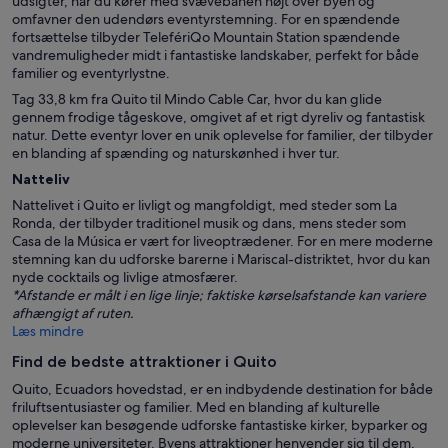
udsigter, når du kører med svævebanen højt over byen og
omfavner den udendørs eventyrstemning. For en spændende
fortsættelse tilbyder TelefériQo Mountain Station spændende
vandremuligheder midt i fantastiske landskaber, perfekt for både
familier og eventyrlystne.
Tag 33,8 km fra Quito til Mindo Cable Car, hvor du kan glide
gennem frodige tågeskove, omgivet af et rigt dyreliv og fantastisk
natur. Dette eventyr lover en unik oplevelse for familier, der tilbyder
en blanding af spænding og naturskønhed i hver tur.
Natteliv
Nattelivet i Quito er livligt og mangfoldigt, med steder som La
Ronda, der tilbyder traditionel musik og dans, mens steder som
Casa de la Música er vært for liveoptrædener. For en mere moderne
stemning kan du udforske barerne i Mariscal-distriktet, hvor du kan
nyde cocktails og livlige atmosfærer.
*Afstande er målt i en lige linje; faktiske kørselsafstande kan variere
afhængigt af ruten.
Læs mindre
Find de bedste attraktioner i Quito
Quito, Ecuadors hovedstad, er en indbydende destination for både
friluftsentusiaster og familier. Med en blanding af kulturelle
oplevelser kan besøgende udforske fantastiske kirker, byparker og
moderne universiteter. Byens attraktioner henvender sig til dem,