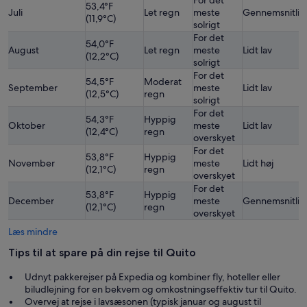
For det
53,4°F
Juli
Let regn
meste
Gennemsnitlig
(11,9°C)
solrigt
For det
54,0°F
August
Let regn
meste
Lidt lav
(12,2°C)
solrigt
For det
54,5°F
Moderat
September
meste
Lidt lav
(12,5°C)
regn
solrigt
For det
54,3°F
Hyppig
Oktober
meste
Lidt lav
(12,4°C)
regn
overskyet
For det
53,8°F
Hyppig
November
meste
Lidt høj
(12,1°C)
regn
overskyet
For det
53,8°F
Hyppig
December
meste
Gennemsnitlig
(12,1°C)
regn
overskyet
Læs mindre
Tips til at spare på din rejse til Quito
Udnyt pakkerejser på Expedia og kombiner fly, hoteller eller
biludlejning for en bekvem og omkostningseffektiv tur til Quito.
Overvej at rejse i lavsæsonen (typisk januar og august til