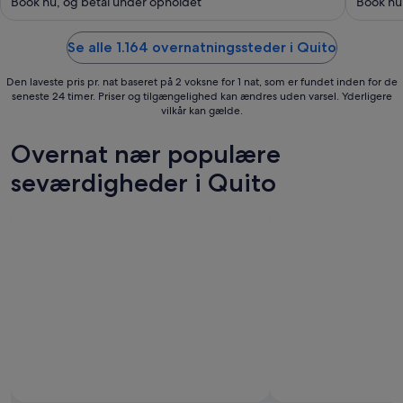
Book nu, og betal under opholdet
Book nu
5
pr.
5
nat
fra
Se alle 1.164 overnatningssteder i Quito
6.
sep.
Den laveste pris pr. nat baseret på 2 voksne for 1 nat, som er fundet inden for de
seneste 24 timer. Priser og tilgængelighed kan ændres uden varsel. Yderligere
til
vilkår kan gælde.
7.
sep.
Overnat nær populære
seværdigheder i Quito