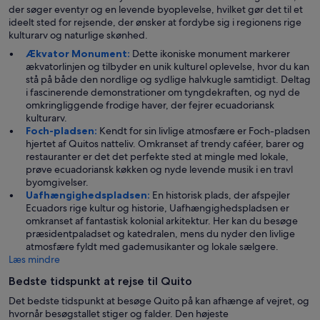
der søger eventyr og en levende byoplevelse, hvilket gør det til et
ideelt sted for rejsende, der ønsker at fordybe sig i regionens rige
kulturarv og naturlige skønhed.
Ækvator Monument:
Dette ikoniske monument markerer
ækvatorlinjen og tilbyder en unik kulturel oplevelse, hvor du kan
stå på både den nordlige og sydlige halvkugle samtidigt. Deltag
i fascinerende demonstrationer om tyngdekraften, og nyd de
omkringliggende frodige haver, der fejrer ecuadoriansk
kulturarv.
Foch-pladsen:
Kendt for sin livlige atmosfære er Foch-pladsen
hjertet af Quitos natteliv. Omkranset af trendy caféer, barer og
restauranter er det det perfekte sted at mingle med lokale,
prøve ecuadoriansk køkken og nyde levende musik i en travl
byomgivelser.
Uafhængighedspladsen:
En historisk plads, der afspejler
Ecuadors rige kultur og historie, Uafhængighedspladsen er
omkranset af fantastisk kolonial arkitektur. Her kan du besøge
præsidentpaladset og katedralen, mens du nyder den livlige
atmosfære fyldt med gademusikanter og lokale sælgere.
Læs mindre
Bedste tidspunkt at rejse til Quito
Det bedste tidspunkt at besøge Quito på kan afhænge af vejret, og
hvornår besøgstallet stiger og falder. Den højeste