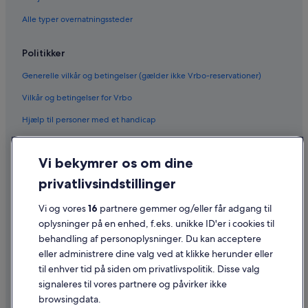
Alle typer overnatningssteder
Politikker
Generelle vilkår og betingelser (gælder ikke Vrbo-reservationer)
Vilkår og betingelser for Vrbo
Hjælp til personer med et handicap
Fortrolighed
Vi bekymrer os om dine
Cookies
privatlivsindstillinger
Generelle vilkår for brug
Juridiske oplysninger/Kontakt os
Vi og vores
16
partnere gemmer og/eller får adgang til
oplysninger på en enhed, f.eks. unikke ID'er i cookies til
Retningslinjer for indhold og indberetning af indhold
behandling af personoplysninger. Du kan acceptere
eller administrere dine valg ved at klikke herunder eller
Hjælp
til enhver tid på siden om privatlivspolitik. Disse valg
signaleres til vores partnere og påvirker ikke
Kontakt os
browsingdata.
Ændr eller afbestil din reservation