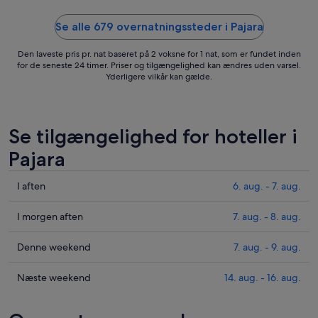
was good, ..."
Se alle 679 overnatningssteder i Pajara
Den laveste pris pr. nat baseret på 2 voksne for 1 nat, som er fundet inden
for de seneste 24 timer. Priser og tilgængelighed kan ændres uden varsel.
Yderligere vilkår kan gælde.
Se tilgængelighed for hoteller i
Pajara
Tjek
I aften
6. aug. - 7. aug.
priser
i
Tjek
I morgen aften
7. aug. - 8. aug.
Pajara
priser
for
i
Tjek
Denne weekend
7. aug. - 9. aug.
i
Pajara
priser
aften,
for
i
Tjek
Næste weekend
14. aug. - 16. aug.
6.
i
Pajara
priser
aug.
morgen
for
i