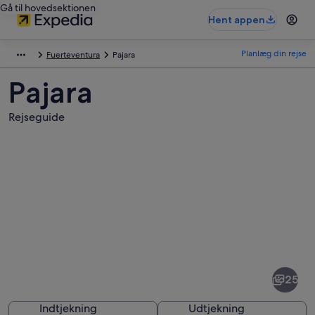
Gå til hovedsektionen
Hent appen
Planlæg din rejse
Fuerteventura
Pajara
Pajara
Rejseguide
Billeder
af
Pajara
25
Indtjekning
Udtjekning