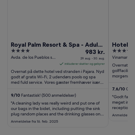
Royal Palm Resort & Spa - Adults
Hotel LI
4
Prisen
4
Only
983 kr.
Inclusiv
out
er
out
Avda. de los Pueblos sn
Vinamar s/n
29. aug. - 30. aug.
Pajara Las Palmas
of
983 kr.
of
inkluderer skatter og gebyrer
Overnat på 
5
pr.
5
golffacilitet
Overnat på dette hotel ved stranden i Pajara. Nyd
nat
morgenmad, 
godt af gratis Wi-Fi, 2 udendørs pools og spa
De populær
med fuld service. Vores gæster fremhæver især
fra
...
det hjælpsomme ...
29.
7,6
/
10
Godt!
aug.
9
/
10
Fantastisk! (500 anmeldelser)
"Godt famili
til
meget imø
"A cleaning lady was really weird and put one of
30.
receptionen 
our bags in the bidet, including putting the sink
lejligheder."
plug random places and the drinking glasses on
aug.
Anmeldelse fr
the shower grate. We told the reception and they
Anmeldelse fra 16. feb. 2025
fixed it immediately by replacing the cleaning
lady. The reception staff was excellent, breakfast