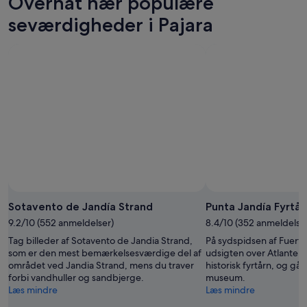
Overnat nær populære
-
aften,
denne
Pajara
7.
7.
weekend,
for
seværdigheder i Pajara
aug.
aug.
7.
næste
-
aug.
weekend,
8.
-
14.
aug.
9.
aug.
aug.
-
16.
aug.
Sotavento de Jandía Strand
Punta Jandía Fyrtår
9.2/10 (552 anmeldelser)
8.4/10 (352 anmeldelse
Tag billeder af Sotavento de Jandia Strand,
På sydspidsen af Fuert
som er den mest bemærkelsesværdige del af
udsigten over Atlanterh
området ved Jandia Strand, mens du traver
historisk fyrtårn, og gå
forbi vandhuller og sandbjerge.
museum.
Læs mindre
Læs mindre