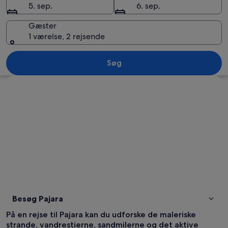
5. sep.
6. sep.
Gæster
1 værelse, 2 rejsende
En smal gade med hvide bygninger, rø
Søg
Se kort
Besøg Pajara
På en rejse til Pajara kan du udforske de maleriske
strande, vandrestierne, sandmilerne og det aktive