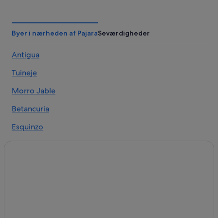
Byer i nærheden af Pajara
Seværdigheder
Antigua
Tuineje
Morro Jable
Betancuria
Esquinzo
La Pared
Tiscamanita
Cofete
Ajuy
La Lajita