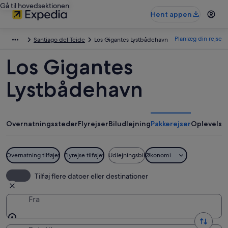
Gå til hovedsektionen
Hent appen
Planlæg din rejse
Santiago del Teide
Los Gigantes Lystbådehavn
Los Gigantes
Lystbådehavn
Overnatningssteder
Flyrejser
Biludlejning
Pakkerejser
Oplevelse
Overnatning tilføjet
Flyrejse tilføjet
Udlejningsbil
Økonomi
Tilføj flere datoer eller destinationer
Fra