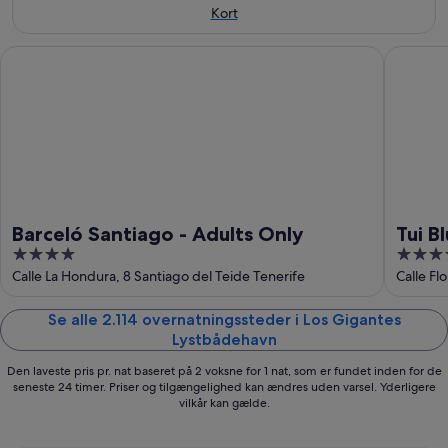
-
aug.
Kort
11.
-
aug.
16.
Barceló Santiago - Adults Only
Tui Blue
aug.
Barceló Santiago - Adults Only
Tui B
4
4
+16
out
out
Calle La Hondura, 8 Santiago del Teide Tenerife
Calle Fl
of
of
5
5
Se alle 2.114 overnatningssteder i Los Gigantes
Lystbådehavn
Den laveste pris pr. nat baseret på 2 voksne for 1 nat, som er fundet inden for de
seneste 24 timer. Priser og tilgængelighed kan ændres uden varsel. Yderligere
vilkår kan gælde.