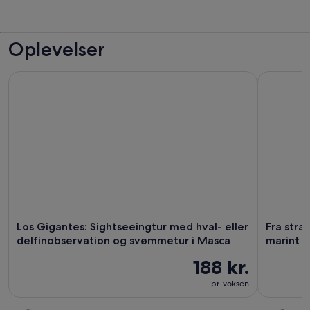
Oplevelser
Los Gigantes: Sightseeingtur med hval- eller delfinobserva
Fra strand
Los Gigantes: Sightseeingtur med hval- eller
Fra stra
delfinobservation og svømmetur i Masca
marint li
188 kr.
pr. voksen