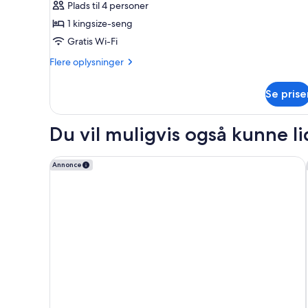
Plads til 4 personer
værelse
1 kingsize-seng
-
Gratis Wi-Fi
1
kingsize-
Flere
Flere oplysninger
oplysninger
seng
om
Se prise
Basic-
værelse
-
Du vil muligvis også kunne l
1
kingsize-
seng
Residence Inn By Marriott Long Beach
Annonce