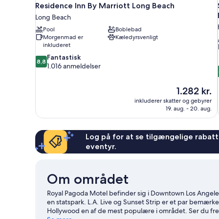
Residence Inn By Marriott Long Beach
Long Beach
Pool
Boblebad
Morgenmad er
Kæledyrsvenligt
inkluderet
8.8
Fantastisk
8,8
ud
1.016 anmeldelser
af
10,
Prisen
1.282 kr.
Fantastisk,
er
1.016
inkluderer skatter og gebyrer
1.282 kr.
19. aug. - 20. aug.
anmeldelser
Log på for at se tilgængelige rabatte
eventyr.
Om området
Royal Pagoda Motel befinder sig i Downtown Los Angeles 
en statspark. L.A. Live og Sunset Strip er et par bemær
Hollywood en af de mest populære i området. Ser du fre