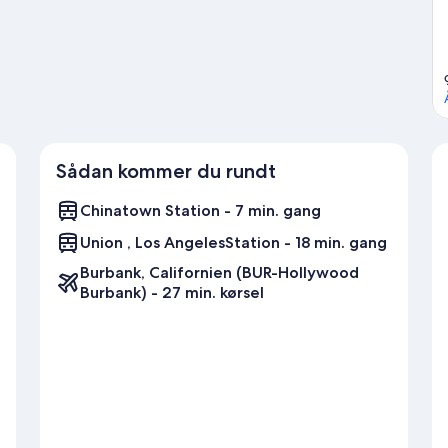
 Arena har på programmet.
Besøg vores rejseguide til Los Angeles
Sådan kommer du rundt
Chinatown Station - 7 min. gang
Union , Los AngelesStation - 18 min. gang
Burbank, Californien (BUR-Hollywood
Burbank) - 27 min. kørsel