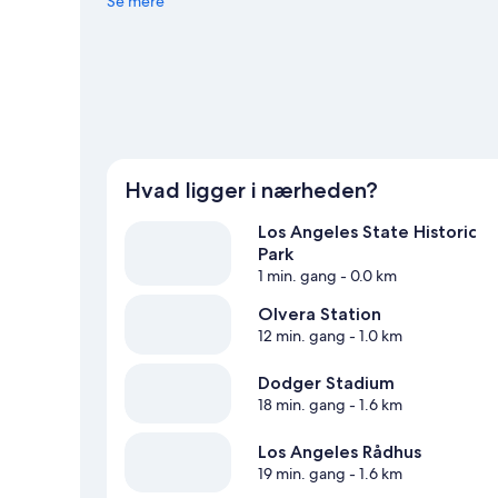
dit ophold? Se, hvad Dodger Stadium eller Crypto.com
Se mere
Hvad ligger i nærheden?
Los Angeles State Historic
Park
1 min. gang
- 0.0 km
Olvera Station
12 min. gang
- 1.0 km
Dodger Stadium
18 min. gang
- 1.6 km
Los Angeles Rådhus
19 min. gang
- 1.6 km