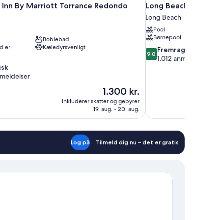
 Inn By Marriott Torrance Redondo
Long Beach Marriot
Long Beach
Pool
Børnepool
Boblebad
d er
Kæledyrsvenligt
9.0
Fremragende
9,0
ud
1.012 anmeldelser
af
isk
10,
nmeldelser
Fremragende,
Prisen
1.300 kr.
1.012
er
inkluderer skatter og gebyrer
anmeldelser
1.300 kr.
19. aug. - 20. aug.
Log på
Tilmeld dig nu – det er gratis