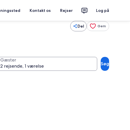
tningssted
Kontakt os
Rejser
Log på
Del
Gem
Gæster
Søg