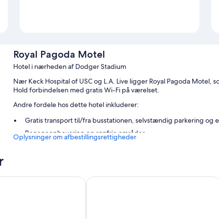
Royal Pagoda Motel
Hotel i nærheden af Dodger Stadium
Nær Keck Hospital of USC og L.A. Live ligger Royal Pagoda Motel, so
Hold forbindelsen med gratis Wi-Fi på værelset.
Andre fordele hos dette hotel inkluderer:
Gratis transport til/fra busstationen, selvstændig parkering o
Bagageopbevaring og røgfrie områder
Oplysninger om afbestillingsrettigheder
Anmeldelserne fra gæster fremhæver den samlede værdi og d
r
Værelsesfaciliteter
Alle værelser hos Royal Pagoda Motel tilbyder fordele som arbejds
Wyndham Los Angeles Downtown
The Winfield Lofts, A Wyndham Hote
samt faciliteter som gratis Wi-Fi. Gæsteanmeldelserne giver topkara
Ekstra faciliteter inkluderer:
Badeværelser med badekar eller brusere og gratis toiletartikler