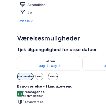
Aircondition
Basic-værels
Bar
Vis alle
Værelsesmuligheder
Tjek tilgængelighed for disse datoer
Tjek tilgængelighed for i aften aug. 7 - aug. 8
Tjek tilgænge
I aften
aug. 7 - aug. 8
a
Tilgængelige
Alle værelser
1 seng
2 senge
filtre
Indlæs
Et hotelværelse med seng, skriv
for
9
Basic-værelse - 1 kingsize-seng
alle
værelser
Fremragende
billeder
8,6
8,6 ud af 10
(62
62 anmeldelser
af
anmeldelser)
1 soveværelse
Basic-