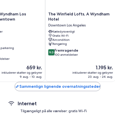
32-tommers fladskærms-tv med kabelkanaler
Kaffe-/temaskiner, varme og begrænset rengøring
The
 Wyndham Los
The Winfield Lofts, A Wyndham
Winfield
owntown
Hotel
Lofts,
Downtown Los Angeles
A
er
Wyndham
Kæledyrsvenligt
Gratis Wi-Fi
Hotel
Aircondition
Downtown
Rengøring
Los
 parkering
9.0
Angeles
Fremragende
9,0
ud
100 anmeldelser
ldelser
af
10,
Prisen
Prisen
659 kr.
1.195 kr.
Fremragende,
er
er
inkluderer skatter og gebyrer
inkluderer skatter og gebyrer
100
659 kr.
1.195 kr.
9. aug. - 10. aug.
23. aug. - 24. aug.
anmeldelser
Sammenlign lignende overnatningssteder
Internet
Tilgængeligt på alle værelser: gratis Wi-Fi