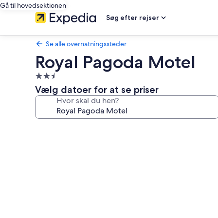
Gå til hovedsektionen
Søg efter rejser
Se alle overnatningssteder
Royal Pagoda Motel
2.5-
stjernet
Vælg datoer for at se priser
overnatningssted
Hvor skal du hen?
Billedgalleri
for
Royal
Pagoda
Motel