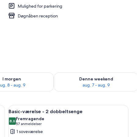
Mulighed for parkering
e - 2 dobbeltsenge | Skrivebord, arbejdsområde til bærbare computere, mø
Døgnåben reception
lighed for i morgen aug. 8 - aug. 9
Tjek tilgængelighed for denne weeken
I morgen
Denne weekend
ug. 8 - aug. 9
aug. 7 - aug. 9
ebord, stol, fjernsyn og et vindue.
Indlæs
Et hotelværelse med to senge, et fjerns
10
Basic-værelse - 2 dobbeltsenge
alle
Fremragende
billeder
8,6
8,6 ud af 10
(57
57 anmeldelser
af
anmeldelser)
1 soveværelse
Basic-