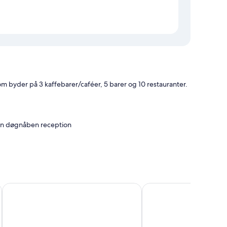
m byder på 3 kaffebarer/caféer, 5 barer og 10 restauranter.
g en døgnåben reception
et hjælpsomme personale
områder med plads til en bærbar computer og aircondition
l
DoubleTree by Hilton Hotel Los Angeles Downtown
Metro Plaza Hotel
kter til de rene værelser på overnatningsstedet.