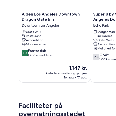
Aiden
Super
Aiden Los Angeles Downtown
Super 8 by
Los
8
Dragon Gate Inn
Angeles D
Angeles
by
Downtown Los Angeles
Echo Park
Downtown
Wyndham
Dragon
Gratis Wi-Fi
Los
Morgenmad 
Restaurant
inkluderet
Gate
Angeles
Aircondition
Gratis Wi-Fi
Inn
Downtown
Motionscenter
Aircondition
Downtown
Echo
Mulighed for
8.8
Los
Fantastisk
Park
8,8
7.8
Godt
ud
Angeles
1.286 anmeldelser
7,8
ud
1.009 anme
af
af
10,
Prisen
1.147 kr.
10,
Fantastisk,
er
Godt,
inkluderer skatter og gebyrer
1.286
1.147 kr.
16. aug. - 17. aug.
1.009
anmeldelser
anmeldelser
Faciliteter på
overnatningsstedet