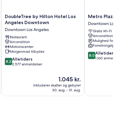
DoubleTree
Metro
DoubleTree by Hilton Hotel Los
Metro Plaza Hotel
by
Plaza
Angeles Downtown
Downtown Los Angeles
Hilton
Hotel
Downtown Los Angeles
Gratis Wi-Fi
Hotel
Downtown
Aircondition
Los
Restaurant
Los
Mulighed for parkering
Aircondition
Angeles
Angeles
Forretningstjenester
Motionscenter
Downtown
Morgenmad tilbydes
8.0
Alletiders
Downtown
8,0
ud
1.160 anmeldelser
8.2
Los
Alletiders
8,2
af
ud
Angeles
2.577 anmeldelser
10,
af
Alletiders,
10,
Prisen
1.045 kr.
1.160
Alletiders,
er
anmeldelser
inkluderer skatter og gebyrer
inkluderer 
2.577
1.045 kr.
30. aug. - 31. aug.
anmeldelser