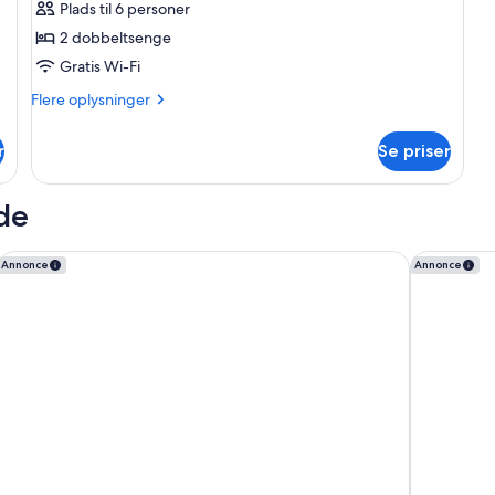
Plads til 6 personer
værelse
2 dobbeltsenge
-
Gratis Wi-Fi
2
dobbeltsenge
Flere
Flere oplysninger
oplysninger
om
r
Se priser
Basic-
værelse
-
ide
2
dobbeltsenge
SpringHill Suites Los Angeles LAX/Manhattan Beach
Residence 
Annonce
Annonce