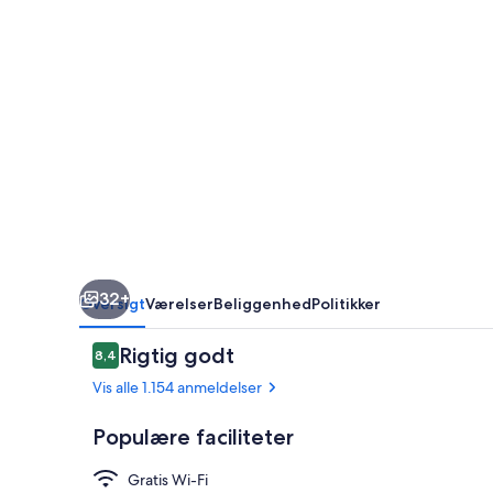
32+
Oversigt
Værelser
Beliggenhed
Politikker
Anmeldelser
Rigtig godt
8,4
8,4 ud af 10.
Vis alle 1.154 anmeldelser
Populære faciliteter
Gratis Wi-Fi