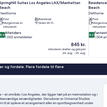
SpringHill Suites Los Angeles LAX/Manhattan
Residence
Beach
Beach
Hawthorne
Delthorne
Pool
Boblebad
Pool
Morgenmad er
Gratis Wi-Fi
Morgenma
inkluderet
inkluderet
8.4
8.6
Alletiders
Fantast
8,4
8,6
ud
ud
1.002 anmeldelser
1.004 a
af
af
Prisen
845 kr.
10,
10,
er
inkluderer skatter og gebyrer
Alletiders,
Fantastisk,
845 kr.
24. aug. - 25. aug.
1.002
1.004
anmeldelser
anmeldelser
r og fordele. Flere fordele til flere
– et område i Los Angeles, der ligger tæt på en metrostation og i
kelsesværdige seværdigheder. Derudover er Universal Studios
m til at opleve et arrangement eller en sportbegivenhed under