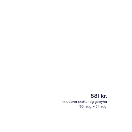
sstedets facade
32-tommers fladskærms-tv med kabelk
Den
881 kr.
nuværende
inkluderer skatter og gebyrer
pris
30. aug. - 31. aug.
sstedets facade
32-tommers fladskærms-tv med kabelk
er
881 kr.