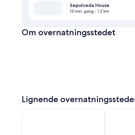
Sepulveda House
13 min. gang
- 1.2 km
Om overnatningsstedet
Lignende overnatningsstede
Aiden Los Angeles Downtown Dragon Gate Inn
Super 8 by 