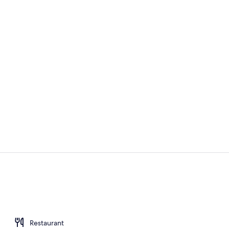
Overnatning
Overnatning
Restaurant