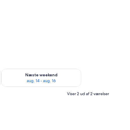
rklægningsgardiner
d aug. 7 - aug. 9
Tjek tilgængelighed for næste weekend aug. 14 - aug. 16
Næste weekend
aug. 14 - aug. 16
Viser 2 ud af 2 værelser
yn, et skrivebord, en stol, et vindue og en dør.