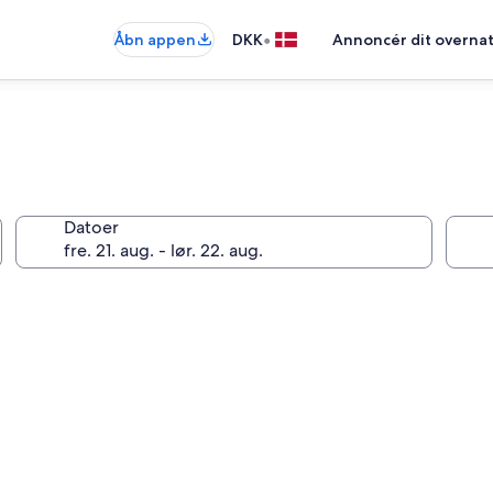
•
Åbn appen
DKK
Annoncér dit overna
Datoer