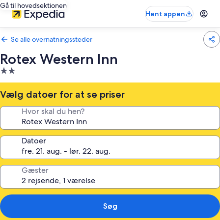
Gå til hovedsektionen
Hent appen
Se alle overnatningssteder
Rotex Western Inn
2.0-
stjernet
overnatningssted
Vælg datoer for at se priser
Hvor skal du hen?
Datoer
Gæster
Søg