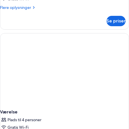
Flere
Flere oplysninger
oplysninger
om
Se priser
Værelse
Værelse
Plads til 4 personer
Gratis Wi-Fi