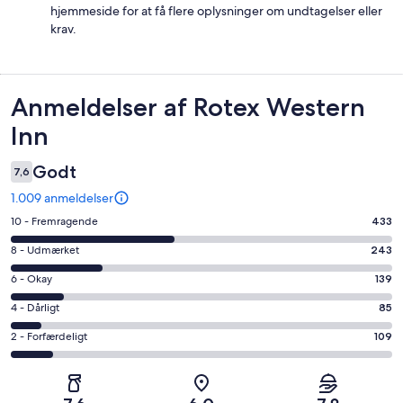
hjemmeside for at få flere oplysninger om undtagelser eller
krav.
Anmeldelser
Anmeldelser af Rotex Western
Inn
Godt
7,6
1.009 anmeldelser
Bedømmelse
10 - Fremragende
433
på
Bedømmelse
8 - Udmærket
243
10
på
−
Bedømmelse
6 - Okay
139
8
Fremragende.
på
−
Bedømmelse
4 - Dårligt
85
433
6
Udmærket.
på
af
−
Bedømmelse
2 - Forfærdeligt
109
243
4
i
Okay.
på
af
−
alt
139
2
i
Dårligt.
1009
af
−
alt