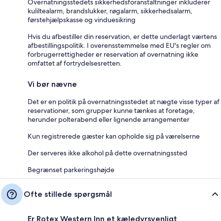
Overnatningsstedets sikkerhedsforanstaltninger inkluderer
kuliltealarm, brandslukker, røgalarm, sikkerhedsalarm,
førstehjælpskasse og vinduesikring
Hvis du afbestiller din reservation, er dette underlagt værtens
afbestillingspolitik. I overensstemmelse med EU's regler om
forbrugerrettigheder er reservation af overnatning ikke
omfattet af fortrydelsesretten.
Vi bør nævne
Det er en politik på overnatningsstedet at nægte visse typer af
reservationer, som grupper kunne tænkes at foretage,
herunder polterabend eller lignende arrangementer
Kun registrerede gæster kan opholde sig på værelserne
Der serveres ikke alkohol på dette overnatningssted
Begrænset parkeringshøjde
Ofte stillede spørgsmål
Er Rotex Western Inn et kæledyrsvenligt