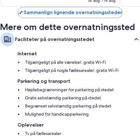
1.281
18. aug. - 19. aug.
1.010
anmelde
anmeldelser
Sammenlign lignende overnatningssteder
Mere om dette overnatningssted
Faciliteter på overnatningsstedet
Internet
Tilgængeligt på alle værelser: gratis Wi-Fi
Tilgængeligt på nogle fællesarealer: gratis Wi-Fi
Parkering og transport
Højdebegrænsninger for parkering på stedet
Gratis selvstændig parkering på stedet
Begrænset selvstændig parkering på stedet
Mulighed for handicapparkering
Oplevelser
Tv på fællesarealer