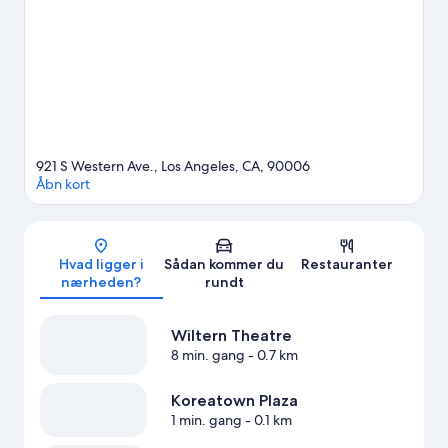
Angeles-kongrescentret eller Crypto.com Arena har på
programmet.
Besøg vores rejseguide til Los Angeles
921 S Western Ave., Los Angeles, CA, 90006
Åbn kort
Kort
Hvad ligger i
Sådan kommer du
Restauranter
nærheden?
rundt
Wiltern Theatre
8 min. gang
- 0.7 km
Koreatown Plaza
1 min. gang
- 0.1 km