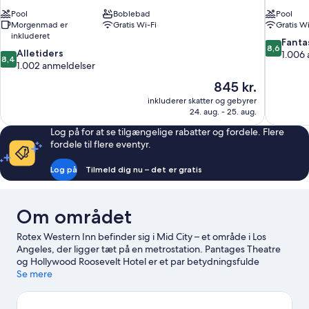
Pool
Boblebad
Pool
Morgenmad er
Gratis Wi-Fi
Gratis Wi
inkluderet
8.6
Fanta
8,6
8.4
Alletiders
ud
1.006
8,4
ud
1.002 anmeldelser
af
af
10,
Prisen
845 kr.
10,
Fantastisk,
er
inkluderer skatter og gebyrer
Alletiders,
1.006
845 kr.
24. aug. - 25. aug.
1.002
anmeldels
anmeldelser
Log på for at se tilgængelige rabatter og fordele. Flere
fordele til flere eventyr.
Log på
Tilmeld dig nu – det er gratis
Om området
Rotex Western Inn befinder sig i Mid City – et område i Los
Angeles, der ligger tæt på en metrostation. Pantages Theatre
og Hollywood Roosevelt Hotel er et par betydningsfulde
seværdigheder, mens nogle af stedets naturskønne områder
Se mere
omfatter Echo Park Lake og Venice Beach. Ser du frem til et
event eller en sportbegivenhed under dit ophold? Se, hvad Los