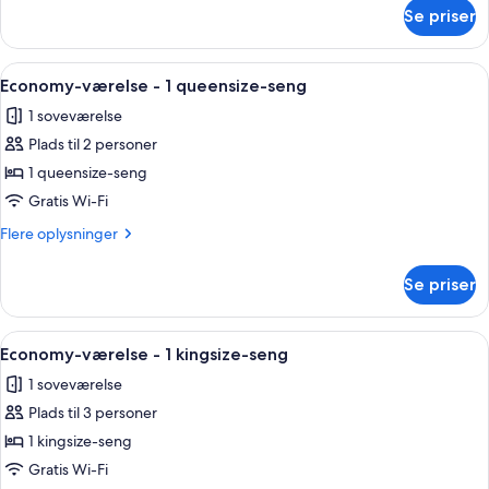
om
Se priser
Economy-
værelse
-
Indlæs
Economy-værelse - 1 queensize-seng | 
4
2
Economy-værelse - 1 queensize-seng
alle
dobbeltsenge
1 soveværelse
billeder
Plads til 2 personer
af
Economy-
1 queensize-seng
værelse
Gratis Wi-Fi
-
Flere
Flere oplysninger
1
oplysninger
queensize-
om
Se priser
Economy-
seng
værelse
-
Indlæs
Et hotelværelse med en seng, et natbo
4
1
Economy-værelse - 1 kingsize-seng
alle
queensize-
1 soveværelse
seng
billeder
Plads til 3 personer
af
Economy-
1 kingsize-seng
værelse
Gratis Wi-Fi