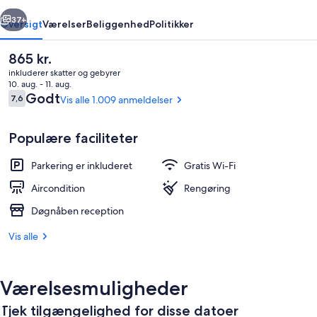
rige
Næste
37+
Oversigt
Værelser
Beliggenhed
Politikker
Den
865 kr.
nuværende
inkluderer skatter og gebyrer
pris
10. aug. - 11. aug.
er
Anmeldelser
Godt
7,6
Vis alle 1.009 anmeldelser
7,6 ud af 10.
865 kr.
Populære faciliteter
Parkering er inkluderet
Gratis Wi-Fi
Siddeområde i lobbyen
Aircondition
Rengøring
Døgnåben reception
Vis alle
Værelsesmuligheder
Tjek tilgængelighed for disse datoer