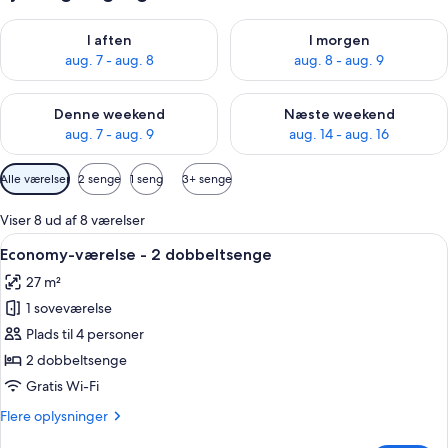
Tjek tilgængelighed for i aften aug. 7 - aug. 8
Tjek tilgængelighed for i morg
I aften
I morgen
aug. 7 - aug. 8
aug. 8 - aug. 9
Tjek tilgængelighed for denne weekend aug. 7 - aug. 9
Tjek tilgængelighed for næste
Denne weekend
Næste weekend
aug. 7 - aug. 9
aug. 14 - aug. 16
Tilgængelige
Alle værelser
2 senge
1 seng
3+ senge
filtre
for
Viser 8 ud af 8 værelser
værelser
Indlæs
Et hotelværelse med to senge, et vin
4
Economy-værelse - 2 dobbeltsenge
alle
27 m²
billeder
1 soveværelse
af
Economy-
Plads til 4 personer
værelse
2 dobbeltsenge
-
Gratis Wi-Fi
2
Flere
Flere oplysninger
dobbeltsenge
oplysninger