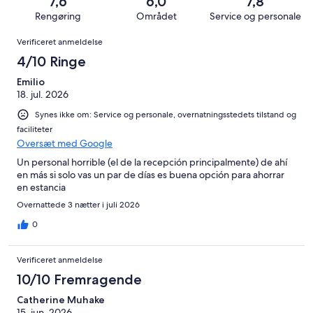
85
7,6
6,0
7,8
anmeldelser
i
Forfærdeligt.
1009
af
Rengøring
Området
Service og personale
alt
109
anmeldelser
i
Anmeldelser
1009
af
Verificeret anmeldelse
alt
anmeldelser
i
1009
4/10 Ringe
alt
anmeldelser
1009
Emilio
18. jul. 2026
anmeldelser
Synes ikke om: Service og personale, overnatningsstedets tilstand og
faciliteter
Oversæt med Google
Un personal horrible (el de la recepción principalmente) de ahí
en más si solo vas un par de días es buena opción para ahorrar
en estancia
Overnattede 3 nætter i juli 2026
0
Verificeret anmeldelse
10/10 Fremragende
Catherine Muhake
15. jun. 2026