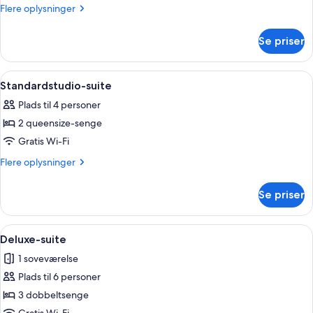
-
Flere
Flere oplysninger
1
oplysninger
kingsize-
om
Se priser
Economy-
seng
værelse
-
Indlæs
Et hotelværelse med en sofa, et lille
4
1
Standardstudio-suite
alle
kingsize-
Plads til 4 personer
seng
billeder
2 queensize-senge
af
Standardstudio-
Gratis Wi-Fi
suite
Flere
Flere oplysninger
oplysninger
om
Se priser
Standardstudio-
suite
Indlæs
Et hotelværelse med sofa, sofabord, T
3
Deluxe-suite
alle
1 soveværelse
billeder
Plads til 6 personer
af
Deluxe-
3 dobbeltsenge
suite