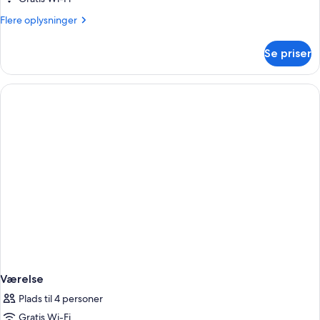
Flere
Flere oplysninger
oplysninger
om
Se priser
Værelse
Værelse
Plads til 4 personer
Gratis Wi-Fi