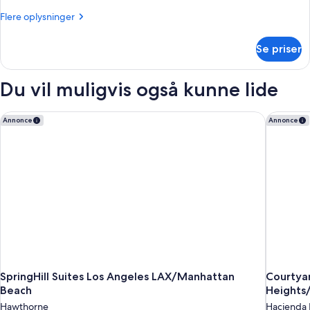
Flere
Flere oplysninger
oplysninger
om
Se priser
Værelse
Du vil muligvis også kunne lide
SpringHill Suites Los Angeles LAX/Manhattan Beach
Courtyar
Annonce
Annonce
SpringHill Suites Los Angeles LAX/Manhattan
Courtya
Beach
Heights
Hawthorne
Hacienda 