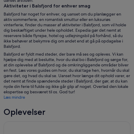
uanset årstiden.
Aktiviteter i Balsfjord for enhver smag
Balsfjord har noget for enhver, og uanset om du planlægger en
aktiv sommerferie, en romantisk smuttur eller en luksuriøs
vinterferie, finder du masser af aktiviteter i Balsfjord, som vil holde
dig beskæftiget under hele opholdet. Expedia gør det nemt at
reservere både flyrejse, hotel og udlejningsbil på forhånd, så du
ikke behøver at bekymre dig om andet end at gå på opdagelse i
Balsfjord.
Balsfjord er fyldt med steder, der bare må ses og opleves. Vi kan
hjælpe dig med at beslutte, hvor du skal bo i Balsfjord og sørge for,
at din oplevelse af Balsfjord og de omkringliggende områder bliver
en fest. Læs vores guides om hvor, du skal tage hen, hvornår du skal
gøre det, og hvad du skal se. Uanset hvor længe dit ophold varer, er
det nemt at finde spændende steder i Balsfjord, der gør, at du kan
nyde din ferie til fulde og ikke går glip af noget. Overlad den lokale
ekspertise og besværet til os. God tur!
Læs mindre
Oplevelser
Tromso Mountain Hike med lokal guide Snacks og billeder