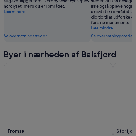
alligevel kigger forbi Nordbyneset Fyr. Oplev
steder, du kan besøge i 
nordlyset, mens du er i området.
ikke også opleve nogle
Læs mindre
aktiviteter i området u
dig tid til at udforske o
for sine monumenter.
Læs mindre
Se overnatningssteder
Se overnatningssteder
Byer i nærheden af Balsfjord
Tromsø
Storfjor