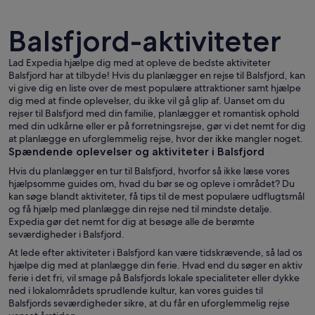
Balsfjord-aktiviteter
Lad Expedia hjælpe dig med at opleve de bedste aktiviteter
Balsfjord har at tilbyde! Hvis du planlægger en rejse til Balsfjord, kan
vi give dig en liste over de mest populære attraktioner samt hjælpe
Et snødekt bjerglandskab med en sø i
dig med at finde oplevelser, du ikke vil gå glip af. Uanset om du
rejser til Balsfjord med din familie, planlægger et romantisk ophold
med din udkårne eller er på forretningsrejse, gør vi det nemt for dig
at planlægge en uforglemmelig rejse, hvor der ikke mangler noget.
Spændende oplevelser og aktiviteter i Balsfjord
Hvis du planlægger en tur til Balsfjord, hvorfor så ikke læse vores
hjælpsomme guides om, hvad du bør se og opleve i området? Du
kan søge blandt aktiviteter, få tips til de mest populære udflugtsmål
og få hjælp med planlægge din rejse ned til mindste detalje.
Expedia gør det nemt for dig at besøge alle de berømte
seværdigheder i Balsfjord.
At lede efter aktiviteter i Balsfjord kan være tidskrævende, så lad os
hjælpe dig med at planlægge din ferie. Hvad end du søger en aktiv
ferie i det fri, vil smage på Balsfjords lokale specialiteter eller dykke
ned i lokalområdets sprudlende kultur, kan vores guides til
Balsfjords seværdigheder sikre, at du får en uforglemmelig rejse