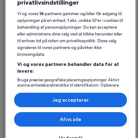
privatlivsindstillinger
Generelle vilkår for brug
Juridiske oplysninger/Kontakt os
Vi og vores
16
partnere gemmer og/eller får adgang til
oplysninger på en enhed, f.eks. unikke ID'er i cookies til
Retningslinjer for indhold og indberetning af indhold
behandling af personoplysninger. Du kan acceptere
eller administrere dine valg ved at klikke herunder eller
Hjælp
til enhver tid på siden om privatlivspolitik. Disse valg
signaleres til vores partnere og påvirker ikke
Kontakt os
browsingdata.
Ændr eller afbestil din reservation
Vi og vores partnere behandler data for at
Forløb og behandlingstider for refusion
levere:
Book en flyrejse med et tilgodehavende fra et flyselskab
Bruge præcise geografiske placeringsoplysninger. Aktivt
scanne enhedskarakteristika til identifikation. Opbevare
Internationale rejsedokumenter
og/eller tilgå oplysninger på en enhed. Tilpasset
annoncering og indhold, annoncerings- og
Jeg accepterer
indholdsmåling, målgruppeundersøgelser og udvikling af
tjenester.
Liste over partnere (leverandører)
Expedia, Inc. er ikke ansvarlig for indhold fra eksterne hjemmesider.
Afvis alle
© 2026 Expedia, Inc. – en del af Expedia Group. Alle rettigheder
forbeholdes. Expedia og Expedias logo er varemærker eller registrerede
varemærker tilhørende Expedia, Inc.