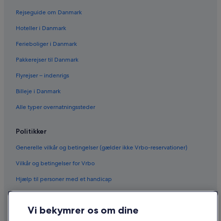
Rejseguide om Danmark
Hoteller i Danmark
Ferieboliger i Danmark
Pakkerejser til Danmark
Flyrejser – indenrigs
Billeje i Danmark
Alle typer overnatningssteder
Politikker
Generelle vilkår og betingelser (gælder ikke Vrbo-reservationer)
Vilkår og betingelser for Vrbo
Hjælp til personer med et handicap
Fortrolighed
Vi bekymrer os om dine
Cookies