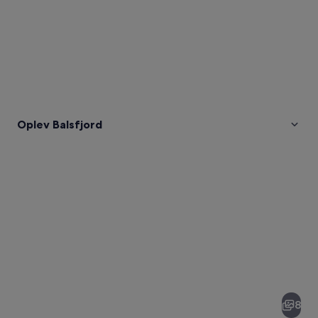
Oplev Balsfjord
Billeder
af
Balsfjord
8