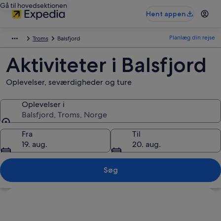
Gå til hovedsektionen
Hent appen
Planlæg din rejse
Troms
Balsfjord
Aktiviteter i Balsfjord
Oplevelser, seværdigheder og ture
Oplevelser i
Balsfjord, Troms, Norge
Oplevelser i
Fra
Til
19. aug.
20. aug.
Søg
Se kort