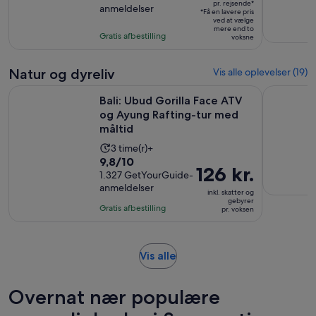
pr. rejsende*
pr.
anmeldelser
af
1
*Få en lavere pris
rejsende*
ved at vælge
10
time
mere end to
Gratis afbestilling
voksne
med
21
anmeldelser
Natur og dyreliv
Vis alle oplevelser (19)
Bali: Ubud Gorilla Face ATV og Ayung Rafting-tur med målti
Horseback 
Bali: Ubud Gorilla Face ATV
og Ayung Rafting-tur med
måltid
Oplevelsens
3 time(r)+
9.8
9,8/10
varighed
Prisen
126 kr.
ud
1.327 GetYourGuide-
er
er
anmeldelser
af
3
inkl. skatter og
126 kr.
gebyrer
10
timer
Gratis afbestilling
pr. voksen
pr.
med
voksen
1327
anmeldelser
Åbner
Vis alle
i
en
Overnat nær populære
ny
fane