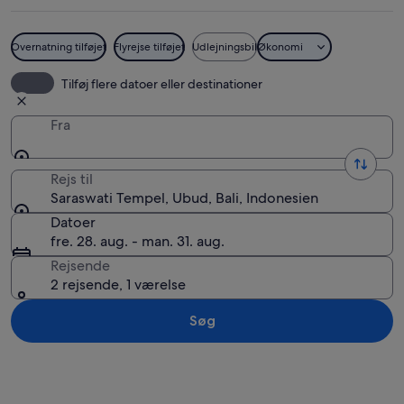
Overnatning tilføjet
Flyrejse tilføjet
Udlejningsbil
Økonomi
Et tempel med en central trappe, omgiv
Tilføj flere datoer eller destinationer
Fra
Rejs til
Saraswati Tempel, Ubud, Bali, Indonesien
Datoer
fre. 28. aug. - man. 31. aug.
Rejsende
2 rejsende, 1 værelse
Søg
Se kort