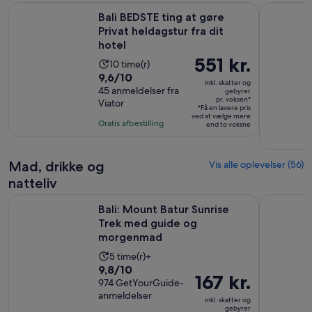
Åbner 
Bali BEDSTE ting at gøre Privat heldagstur fra dit hotel
Bali: Gyng
Bali BEDSTE ting at gøre
Privat heldagstur fra dit
hotel
Prisen
551 kr.
Oplevelsens
10 time(r)
er
9.6
9,6/10
varighed
inkl. skatter og
551 kr.
ud
45 anmeldelser fra
er
gebyrer
pr. voksen*
Viator
pr.
af
10
*Få en lavere pris
ved at vælge mere
voksen*
10
timer
Gratis afbestilling
end to voksne
med
45
anmeldelser
Mad, drikke og
Vis alle oplevelser (56)
natteliv
Åb
Bali: Mount Batur Sunrise Trek med guide og morgenmad
Telaga Waj
Bali: Mount Batur Sunrise
Trek med guide og
morgenmad
Oplevelsens
5 time(r)+
9.8
9,8/10
varighed
Prisen
167 kr.
ud
974 GetYourGuide-
er
er
anmeldelser
af
5
inkl. skatter og
167 kr.
gebyrer