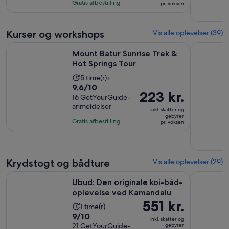
10
timer
Gratis afbestilling
pr. voksen
pr.
med
voksen
974
anmeldelser
Kurser og workshops
Vis alle oplevelser (39)
Åbner i en ny f
Mount Batur Sunrise Trek & Hot Springs Tour
Fra Ubud: 
Mount Batur Sunrise Trek &
Hot Springs Tour
Oplevelsens
5 time(r)+
9.6
9,6/10
varighed
Prisen
223 kr.
ud
16 GetYourGuide-
er
er
anmeldelser
af
5
inkl. skatter og
223 kr.
gebyrer
10
timer
Gratis afbestilling
pr. voksen
pr.
med
voksen
16
anmeldelser
Krydstogt og bådture
Vis alle oplevelser (29)
Åbner
Ubud: Den originale koi-båd-oplevelse ved Kamandalu
Ubud Highl
Ubud: Den originale koi-båd-
oplevelse ved Kamandalu
Prisen
551 kr.
Oplevelsens
1 time(r)
er
9.0
9/10
varighed
inkl. skatter og
551 kr.
ud
21 GetYourGuide-
gebyrer
er