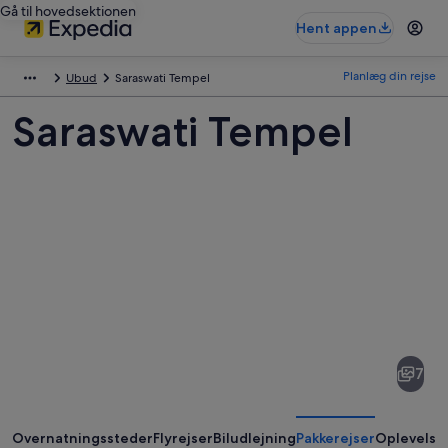
Gå til hovedsektionen
Hent appen
Planlæg din rejse
Ubud
Saraswati Tempel
Saraswati Tempel
Billeder
af
Saraswati
7
Tempel
Overnatningssteder
Flyrejser
Biludlejning
Pakkerejser
Oplevelse