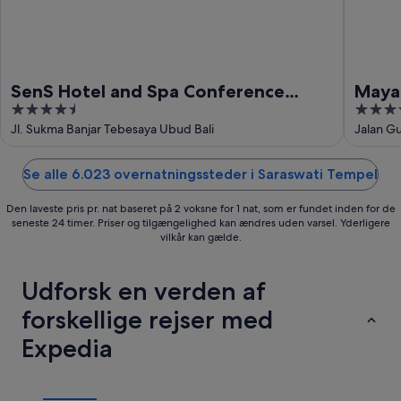
SenS Hotel and Spa Conference
Maya
4.5
5
Ubud Town Centre
out
out
Jl. Sukma Banjar Tebesaya Ubud Bali
Jalan Gu
of
of
5
5
Se alle 6.023 overnatningssteder i Saraswati Tempel
Den laveste pris pr. nat baseret på 2 voksne for 1 nat, som er fundet inden for de
seneste 24 timer. Priser og tilgængelighed kan ændres uden varsel. Yderligere
vilkår kan gælde.
Udforsk en verden af
forskellige rejser med
Expedia