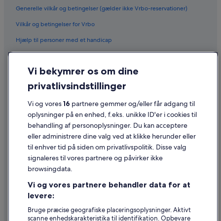
Generelle vilkår og betingelser (gælder ikke Vrbo-reservationer)
Vilkår og betingelser for Vrbo
Hjælp til personer med et handicap
Fortrolighed
Vi bekymrer os om dine
Cookies
privatlivsindstillinger
Generelle vilkår for brug
Juridiske oplysninger/Kontakt os
Vi og vores
16
partnere gemmer og/eller får adgang til
oplysninger på en enhed, f.eks. unikke ID'er i cookies til
Retningslinjer for indhold og indberetning af indhold
behandling af personoplysninger. Du kan acceptere
eller administrere dine valg ved at klikke herunder eller
Hjælp
til enhver tid på siden om privatlivspolitik. Disse valg
signaleres til vores partnere og påvirker ikke
Kontakt os
browsingdata.
Ændr eller afbestil din reservation
Vi og vores partnere behandler data for at
Forløb og behandlingstider for refusion
levere:
Book en flyrejse med et tilgodehavende fra et flyselskab
Bruge præcise geografiske placeringsoplysninger. Aktivt
scanne enhedskarakteristika til identifikation. Opbevare