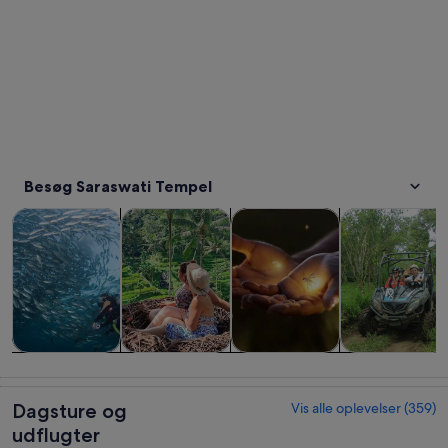
Besøg Saraswati Tempel
Åbner i en ny fane
Åbner i en ny fane
Åbner i en n
Dagsture og udflugter
Private ture
Historie og kultur
Udendørsaktivi
Dagsture og
Private ture
Historie og
Udendørsaktivi
udflugter
kultur
Dagsture og
Vis alle oplevelser (359)
udflugter