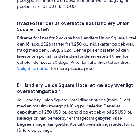
pooltyperne finder du en opvarmet pool. Der er adgang til
poolen fra kl. 08.00 til kl. 20.00.
Hvad koster det at overnatte hos Handlery Union
Square Hotel?
Priserne for 1 nat for 2 voksne hos Handlery Union Square Hotel
den 16. aug. 2026 starter fra 1.250 kr., inkl. skatter og gebyrer,
fra og med den 8. aug. 2026. Denne pris er baseret på den
laveste pris pr. nat fundet inden for de seneste 24 timer for
ophold i de næste 30 dage. Priser kan til enhver tid ændres.
Vælg dine datoer
for mere præcise priser.
Er Handlery Union Square Hotel et kæledyrsvenligt
overnatningssted?
Ja, Handlery Union Square Hotel tillader hunde (maks. 1 i alt)
med en maksimumvægt på 18 kg pr. kæledyr. Der er et
depositum på 250 USD pr. ophold og et gebyr på 25 USD pr.
kæledyr pr. nat. Servicedyr er fritaget fra gebyrer. Visse
begrænsninger kan gælde. Kontakt overnatningsstedet for at
få flere oplysninger.