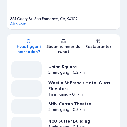
Sporvognsstation.
Besøg vores rejseguide til San Francisco
351 Geary St, San Francisco, CA, 94102
Åbn kort
Kort
Hvad ligger i
Sådan kommer du
Restauranter
nærheden?
rundt
Union Square
2 min. gang
- 0.2 km
Westin St Francis Hotel Glass
Elevators
1 min. gang
- 0.1 km
SHN Curran Theatre
2 min. gang
- 0.2 km
450 Sutter Building
3 min. gang
- 0.3 km