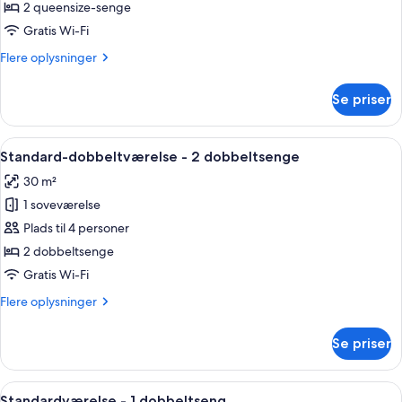
værelse
2 queensize-senge
-
Gratis Wi-Fi
2
Flere
Flere oplysninger
queensize-
oplysninger
senge
om
Se priser
Premier-
værelse
-
Indlæs
Et hotelværelse med to senge, et skri
6
2
Standard-dobbeltværelse - 2 dobbeltsenge
alle
queensize-
30 m²
senge
billeder
1 soveværelse
af
Standard-
Plads til 4 personer
dobbeltværelse
2 dobbeltsenge
-
Gratis Wi-Fi
2
Flere
Flere oplysninger
dobbeltsenge
oplysninger
om
Se priser
Standard-
dobbeltværelse
-
Indlæs
Et hotelværelse med en stor seng, et sk
6
2
Standardværelse - 1 dobbeltseng