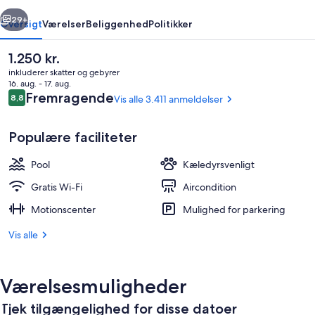
rige
Næste
29+
Oversigt
Værelser
Beliggenhed
Politikker
Den
1.250 kr.
nuværende
inkluderer skatter og gebyrer
pris
16. aug. - 17. aug.
er
Anmeldelser
Fremragende
8,8
Vis alle 3.411 anmeldelser
8,8 ud af 10.
1.250 kr.
Populære faciliteter
Pool
Kæledyrsvenligt
Udendørsområde
Gratis Wi-Fi
Aircondition
Motionscenter
Mulighed for parkering
Vis alle
Værelsesmuligheder
Tjek tilgængelighed for disse datoer