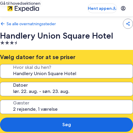
Gå til hovedsektionen
Hent appen
Se alle overnatningssteder
Handlery Union Square Hotel
3.5-
stjernet
overnatningssted
Vælg datoer for at se priser
Hvor skal du hen?
Datoer
Gæster
Søg