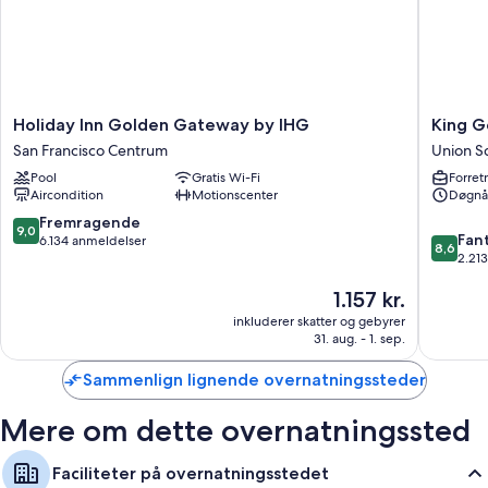
Holiday
King
Holiday Inn Golden Gateway by IHG
King G
Inn
George
San Francisco Centrum
Union S
Golden
Hotel
Pool
Gratis Wi-Fi
Forret
Gateway
Union
Aircondition
Motionscenter
Døgnå
by
Square
IHG
9.0
Fremragende
9,0
8.6
San
Fant
ud
6.134 anmeldelser
8,6
ud
Francisco
2.21
af
af
Centrum
10,
Prisen
1.157 kr.
10,
Fremragende,
er
Fantasti
6.134
inkluderer skatter og gebyrer
1.157 kr.
2.213
anmeldelser
31. aug. - 1. sep.
anmelde
Sammenlign lignende overnatningssteder
Mere om dette overnatningssted
Faciliteter på overnatningsstedet