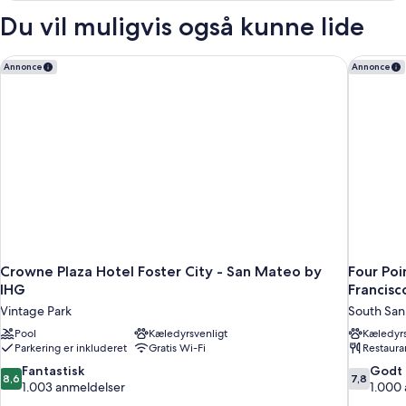
Double
Du vil muligvis også kunne lide
Room
Crowne Plaza Hotel Foster City - San Mateo by IHG
Four Poi
Annonce
Annonce
Crowne Plaza Hotel Foster City - San Mateo by
Four Poi
IHG
Francisc
Vintage Park
South San
Pool
Kæledyrsvenligt
Kæledyrs
Parkering er inkluderet
Gratis Wi-Fi
Restaura
8.6
7.8
Fantastisk
Godt
8,6
7,8
ud
ud
1.003 anmeldelser
1.000
af
af