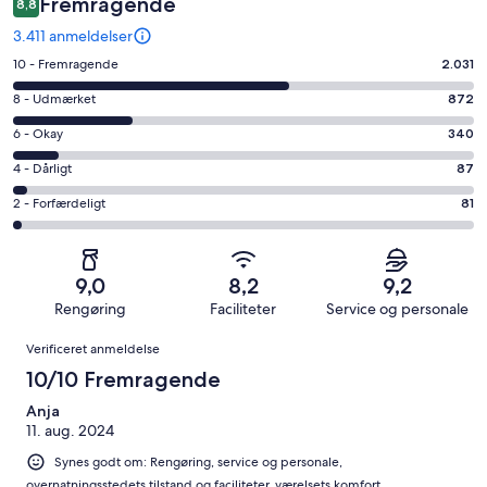
Fremragende
8,8
3.411 anmeldelser
Bedømmelse
10 - Fremragende
2.031
på
Bedømmelse
8 - Udmærket
872
10
på
−
Bedømmelse
6 - Okay
340
8
Fremragende.
på
−
Bedømmelse
4 - Dårligt
87
2031
6
Udmærket.
på
af
−
Bedømmelse
2 - Forfærdeligt
81
872
4
i
Okay.
på
af
−
alt
340
2
i
Dårligt.
3411
af
−
alt
87
9,0
8,2
9,2
anmeldelser
i
Forfærdeligt.
3411
af
Rengøring
Faciliteter
Service og personale
alt
81
anmeldelser
i
Anmeldelser
3411
af
Verificeret anmeldelse
alt
anmeldelser
i
3411
10/10 Fremragende
alt
anmeldelser
3411
Anja
11. aug. 2024
anmeldelser
Synes godt om: Rengøring, service og personale,
overnatningsstedets tilstand og faciliteter, værelsets komfort