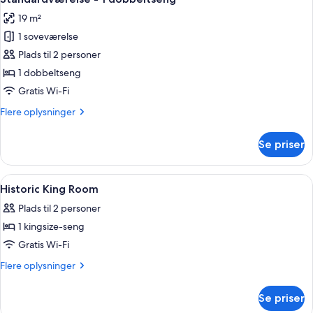
alle
dobbeltsenge
19 m²
billeder
1 soveværelse
af
Standardværelse
Plads til 2 personer
-
1 dobbeltseng
1
Gratis Wi-Fi
dobbeltseng
Flere
Flere oplysninger
oplysninger
om
Se priser
Standardværelse
-
1
Indlæs
Badeværelse | Kombination af bruser/b
1
dobbeltseng
Historic King Room
alle
Plads til 2 personer
billeder
1 kingsize-seng
af
Historic
Gratis Wi-Fi
King
Flere
Flere oplysninger
Room
oplysninger
om
Se priser
Historic