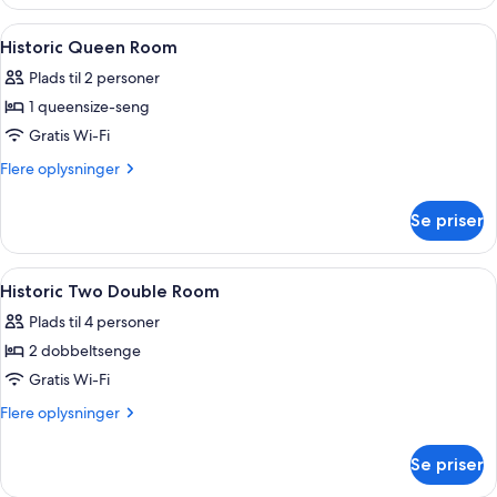
King
Room
Indlæs
Premium-sengetøj, pengeskab på være
3
Historic Queen Room
alle
Plads til 2 personer
billeder
1 queensize-seng
af
Historic
Gratis Wi-Fi
Queen
Flere
Flere oplysninger
Room
oplysninger
om
Se priser
Historic
Queen
Room
Indlæs
Premium-sengetøj, pengeskab på være
4
Historic Two Double Room
alle
Plads til 4 personer
billeder
2 dobbeltsenge
af
Historic
Gratis Wi-Fi
Two
Flere
Flere oplysninger
Double
oplysninger
om
Room
Se priser
Historic
Two