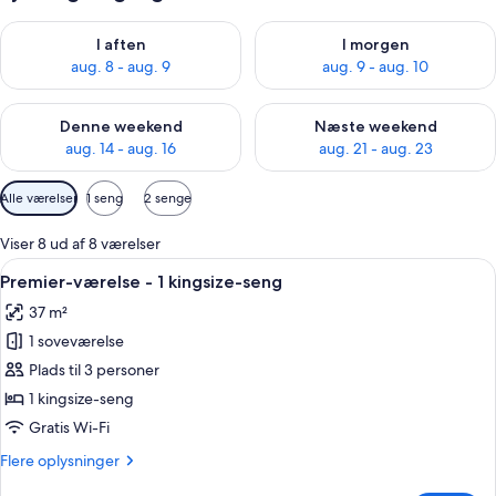
Tjek tilgængelighed for i aften aug. 8 - aug. 9
Tjek tilgængelighed for i morg
I aften
I morgen
aug. 8 - aug. 9
aug. 9 - aug. 10
Tjek tilgængelighed for denne weekend aug. 14 - aug. 16
Tjek tilgængelighed for næste
Denne weekend
Næste weekend
aug. 14 - aug. 16
aug. 21 - aug. 23
Tilgængelige
Alle værelser
1 seng
2 senge
filtre
for
Viser 8 ud af 8 værelser
værelser
Indlæs
Et hotelværelse med en stor seng, et skr
6
Premier-værelse - 1 kingsize-seng
alle
37 m²
billeder
1 soveværelse
af
Premier-
Plads til 3 personer
værelse
1 kingsize-seng
-
Gratis Wi-Fi
1
Flere
Flere oplysninger
kingsize-
oplysninger