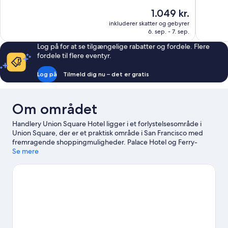
10,
10,
Prisen
1.049 kr.
Fantastisk,
Godt,
er
inkluderer skatter og gebyrer
1.003
1.000
1.049 kr.
6. sep. - 7. sep.
anmeldelser
anmeldels
Log på for at se tilgængelige rabatter og fordele. Flere
fordele til flere eventyr.
Log på
Tilmeld dig nu – det er gratis
Om området
Handlery Union Square Hotel ligger i et forlystelsesområde i
Union Square, der er et praktisk område i San Francisco med
fremragende shoppingmuligheder. Palace Hotel og Ferry-
bygningen er et par betydningsfulde seværdigheder, mens
Se mere
nogle af stedets naturskønne områder omfatter San Francisco
Bay og Presidio of San Francisco. Deltag i et event eller en
sportbegivenhed ved Oracle Park, og giv dig selv tid til at
opleve Bill Graham Civic Auditorium, som er en af
topseværdighederne. Brug noget tid på at udforske områdets
oplevelser såsom golf. Gæster er vilde med dette hotel på
grund af stedets beliggenhed i nærheden af Powell St & Geary
Blvd Sporvognsstation og Powell St & O'Farrell St