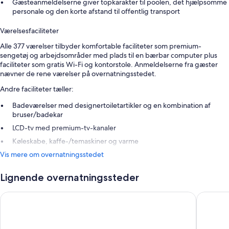
Gæsteanmeldelserne giver topkarakter til poolen, det hjælpsomme
personale og den korte afstand til offentlig transport
Værelsesfaciliteter
Alle 377 værelser tilbyder komfortable faciliteter som premium-
sengetøj og arbejdsområder med plads til en bærbar computer plus
faciliteter som gratis Wi-Fi og kontorstole. Anmeldelserne fra gæster
nævner de rene værelser på overnatningsstedet.
Andre faciliteter tæller:
Badeværelser med designertoiletartikler og en kombination af
bruser/badekar
LCD-tv med premium-tv-kanaler
Køleskabe, kaffe-/temaskiner og varme
Vis mere om overnatningsstedet
Lignende overnatningssteder
Holiday Inn Golden Gateway by IHG
King Ge