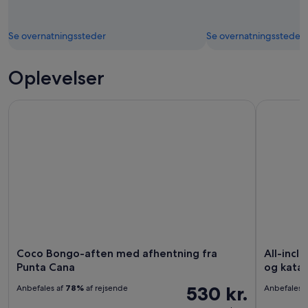
Se overnatningssteder
Se overnatningssteder
Oplevelser
Coco Bongo-aften med afhentning fra Punta Cana
All-inclus
Coco Bongo-aften med afhentning fra
All-incl
Punta Cana
og kata
530 kr.
Anbefales af
78%
af rejsende
Anbefales 