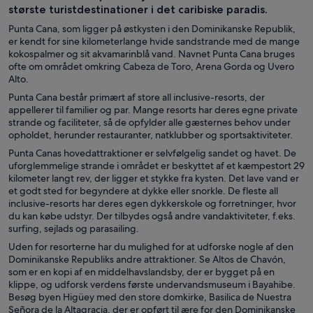
største turistdestinationer i det caribiske paradis.
Punta Cana, som ligger på østkysten i den Dominikanske Republik,
er kendt for sine kilometerlange hvide sandstrande med de mange
kokospalmer og sit akvamarinblå vand. Navnet Punta Cana bruges
ofte om området omkring Cabeza de Toro, Arena Gorda og Uvero
Alto.
Punta Cana består primært af store all inclusive-resorts, der
appellerer til familier og par. Mange resorts har deres egne private
strande og faciliteter, så de opfylder alle gæsternes behov under
opholdet, herunder restauranter, natklubber og sportsaktiviteter.
Punta Canas hovedattraktioner er selvfølgelig sandet og havet. De
uforglemmelige strande i området er beskyttet af et kæmpestort 29
kilometer langt rev, der ligger et stykke fra kysten. Det lave vand er
et godt sted for begyndere at dykke eller snorkle. De fleste all
inclusive-resorts har deres egen dykkerskole og forretninger, hvor
du kan købe udstyr. Der tilbydes også andre vandaktiviteter, f.eks.
surfing, sejlads og parasailing.
Uden for resorterne har du mulighed for at udforske nogle af den
Dominikanske Republiks andre attraktioner. Se Altos de Chavón,
som er en kopi af en middelhavslandsby, der er bygget på en
klippe, og udforsk verdens første undervandsmuseum i Bayahibe.
Besøg byen Higüey med den store domkirke, Basilica de Nuestra
Señora de la Altagracia, der er opført til ære for den Dominikanske