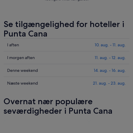
Se tilgængelighed for hoteller i
Punta Cana
Tjek
I aften
10. aug. - 11. aug.
priser
i
Tjek
I morgen aften
11. aug. - 12. aug.
Punta
priser
Cana
i
Tjek
Denne weekend
14. aug. - 16. aug.
for
Punta
priser
i
Cana
i
Tjek
Næste weekend
21. aug. - 23. aug.
aften,
for
Punta
priser
10.
i
Cana
i
Overnat nær populære
aug.
morgen
for
Punta
-
aften,
denne
Cana
seværdigheder i Punta Cana
11.
11.
weekend,
for
aug.
aug.
14.
næste
-
aug.
weekend,
12.
-