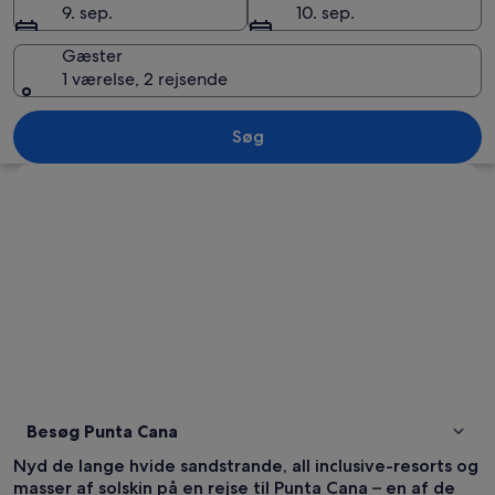
9. sep.
10. sep.
Gæster
1 værelse, 2 rejsende
En lysthavn med en hvid båd ved navn
Søg
Se kort
Besøg Punta Cana
Nyd de lange hvide sandstrande, all inclusive-resorts og
masser af solskin på en rejse til Punta Cana – en af de