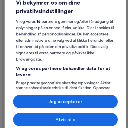
Vi bekymrer os om dine
Cookies
privatlivsindstillinger
Generelle vilkår for brug
Juridiske oplysninger/Kontakt os
Vi og vores
16
partnere gemmer og/eller får adgang til
oplysninger på en enhed, f.eks. unikke ID'er i cookies til
Retningslinjer for indhold og indberetning af indhold
behandling af personoplysninger. Du kan acceptere
eller administrere dine valg ved at klikke herunder eller
Hjælp
til enhver tid på siden om privatlivspolitik. Disse valg
signaleres til vores partnere og påvirker ikke
Kontakt os
browsingdata.
Ændr eller afbestil din reservation
Vi og vores partnere behandler data for at
Forløb og behandlingstider for refusion
levere:
Book en flyrejse med et tilgodehavende fra et flyselskab
Bruge præcise geografiske placeringsoplysninger. Aktivt
scanne enhedskarakteristika til identifikation. Opbevare
Internationale rejsedokumenter
og/eller tilgå oplysninger på en enhed. Tilpasset
annoncering og indhold, annoncerings- og
Jeg accepterer
indholdsmåling, målgruppeundersøgelser og udvikling af
tjenester.
Liste over partnere (leverandører)
Expedia, Inc. er ikke ansvarlig for indhold fra eksterne hjemmesider.
Afvis alle
© 2026 Expedia, Inc. – en del af Expedia Group. Alle rettigheder
forbeholdes. Expedia og Expedias logo er varemærker eller registrerede