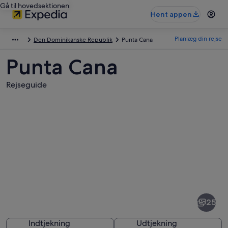
Gå til hovedsektionen
Hent appen
Planlæg din rejse
Den Dominikanske Republik
Punta Cana
Punta Cana
Rejseguide
Billeder
af
Punta
25
Cana
Indtjekning
Udtjekning