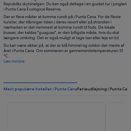
Republiks skytshelgen. Du kan også deltage i en guidet tur i junglen
i Punta Cana Ecological Reserve.
Der er flere måder at komme rundt på i Punta Cana. For de fleste
turister, der tilbringer tiden i deres resort eller på stranden i
nærheden er det nemmest at komme rundt til fods. De lokale
busser, der kaldes "guaguas", er den billigste måde, hvis du skal
længere omkring. Det er også muligt at tage taxi eller leje en bil.
Du kan være sikker på, at der er blå himmel og solskin det meste af
året i Punta Cana. Om sommeren er gennemsnitstemperaturen 31
°C.
Læs mindre
Mest populære hoteller i Punta Cana
Ferieudlejning i Punta Can
Lopesan Costa Bávaro Resort Spa & Casino - All Inclusive
Serenade Car