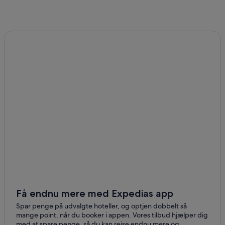
Få endnu mere med Expedias app
Spar penge på udvalgte hoteller, og optjen dobbelt så
mange point, når du booker i appen. Vores tilbud hjælper dig
med at spare penge, så du kan rejse endnu mere og