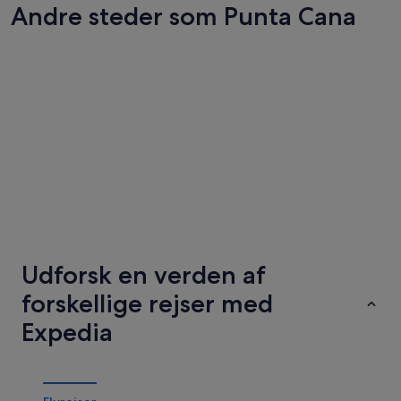
Andre steder som Punta Cana
Puerto Plata
Santo D
Puerto Plata
Santo D
Udforsk en verden af
forskellige rejser med
Expedia