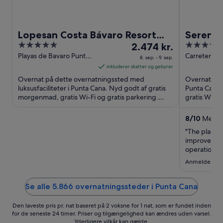
Lopesan Costa Bávaro Resort
Serenad
5
Prisen
4.5
Spa & Casino - All Inclusive
2.474 kr.
Beach Re
out
er
out
Playas de Bavaro Punta
Carretera C
8. sep. - 9. sep.
Cana La Altagracia
Toro Punta 
of
2.474 kr.
of
inkluderer skatter og gebyrer
Altagracia
5
pr.
5
Overnat på dette overnatningssted med
Overnat på d
nat
luksusfaciliteter i Punta Cana. Nyd godt af gratis
Punta Cana.
morgenmad, gratis Wi-Fi og gratis parkering.
fra
gratis Wi-Fi
Vores gæster fremhæver ...
seværdighed
8.
sep.
8
/
10
Meget 
til
"The place i
9.
improve the
sep.
operations t
Anmeldelse fr
Se alle 5.866 overnatningssteder i Punta Cana
Den laveste pris pr. nat baseret på 2 voksne for 1 nat, som er fundet inden
for de seneste 24 timer. Priser og tilgængelighed kan ændres uden varsel.
Yderligere vilkår kan gælde.