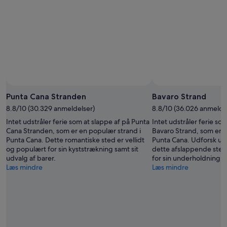
21.
aug.
16.
aug.
aug.
-
23.
aug.
Punta Cana Stranden
Bavaro Strand
8.8/10 (30.329 anmeldelser)
8.8/10 (36.026 anmelde
Intet udstråler ferie som at slappe af på Punta
Intet udstråler ferie so
Cana Stranden, som er en populær strand i
Bavaro Strand, som er e
Punta Cana. Dette romantiske sted er vellidt
Punta Cana. Udforsk udv
og populært for sin kyststrækning samt sit
dette afslappende sted
udvalg af barer.
for sin underholdning.
Læs mindre
Læs mindre