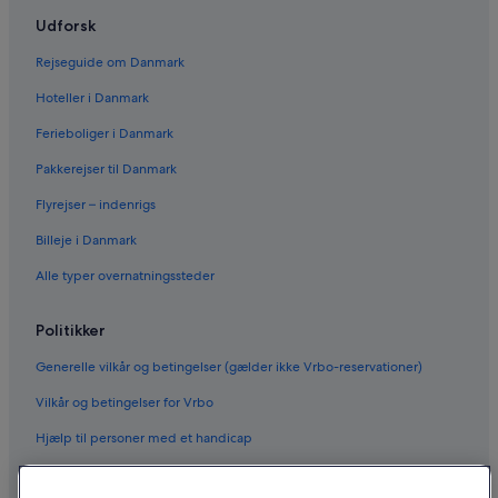
Udforsk
Rejseguide om Danmark
Hoteller i Danmark
Ferieboliger i Danmark
Pakkerejser til Danmark
Flyrejser – indenrigs
Billeje i Danmark
Alle typer overnatningssteder
Politikker
Generelle vilkår og betingelser (gælder ikke Vrbo-reservationer)
Vilkår og betingelser for Vrbo
Hjælp til personer med et handicap
Fortrolighed