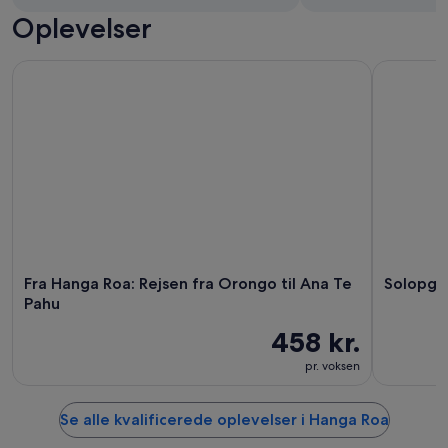
Oplevelser
Fra Hanga Roa: Rejsen fra Orongo til Ana Te Pahu
Solopgang
Fra Hanga Roa: Rejsen fra Orongo til Ana Te
Solopga
Pahu
458 kr.
pr. voksen
Se alle kvalificerede oplevelser i Hanga Roa