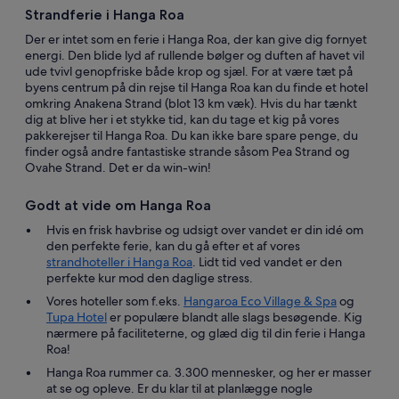
Strandferie i Hanga Roa
Der er intet som en ferie i Hanga Roa, der kan give dig fornyet
energi. Den blide lyd af rullende bølger og duften af havet vil
ude tvivl genopfriske både krop og sjæl. For at være tæt på
byens centrum på din rejse til Hanga Roa kan du finde et hotel
omkring Anakena Strand (blot 13 km væk). Hvis du har tænkt
dig at blive her i et stykke tid, kan du tage et kig på vores
pakkerejser til Hanga Roa. Du kan ikke bare spare penge, du
finder også andre fantastiske strande såsom Pea Strand og
Ovahe Strand. Det er da win-win!
Godt at vide om Hanga Roa
Hvis en frisk havbrise og udsigt over vandet er din idé om
den perfekte ferie, kan du gå efter et af vores
strandhoteller i Hanga Roa
. Lidt tid ved vandet er den
perfekte kur mod den daglige stress.
Vores hoteller som f.eks.
Hangaroa Eco Village & Spa
og
Tupa Hotel
er populære blandt alle slags besøgende. Kig
nærmere på faciliteterne, og glæd dig til din ferie i Hanga
Roa!
Hanga Roa rummer ca. 3.300 mennesker, og her er masser
at se og opleve. Er du klar til at planlægge nogle