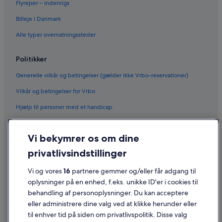
Flyrejser – indenrigs
Billeje i Danmark
Alle typer overnatningssteder
Politikker
Generelle vilkår og betingelser (gælder ikke Vrbo-reservationer)
Vilkår og betingelser for Vrbo
Hjælp til personer med et handicap
Fortrolighed
Vi bekymrer os om dine
Cookies
privatlivsindstillinger
Generelle vilkår for brug
Vi og vores
16
partnere gemmer og/eller får adgang til
Juridiske oplysninger/Kontakt os
oplysninger på en enhed, f.eks. unikke ID'er i cookies til
Retningslinjer for indhold og indberetning af indhold
behandling af personoplysninger. Du kan acceptere
eller administrere dine valg ved at klikke herunder eller
Hjælp
til enhver tid på siden om privatlivspolitik. Disse valg