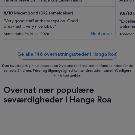
out
out
of
of
5
5
8
/
10
Meget godt! (392 anmeldelser)
9,8
/
10
E
"Very good staff at the reception. Good
"Excelle
breakfast… very nice lobby"
welcomi
Hent priser
Anmeldelse fra 14. jul. 2026
Anmeldels
Se alle 146 overnatningssteder i Hanga Roa
Den laveste pris pr. nat baseret på 2 voksne for 1 nat, som er fundet inden for de
seneste 24 timer. Priser og tilgængelighed kan ændres uden varsel. Yderligere
vilkår kan gælde.
Overnat nær populære
seværdigheder i Hanga Roa