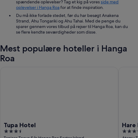
spændende oplevelser? Tag et kig på vores
side med
oplevelser i Hanga Roa
for at finde inspiration.
Du må ikke forlade stedet, før du har besøgt Anakena
Strand, Ahu Tongariki og Ahu Tahai. Med de penge du
sparer gennem vores tilbud på rejser til Hanga Roa, kan du
se flere kendte seværdigheder som disse.
Mest populære hoteller i Hanga
Roa
Tupa Hotel
Hare Nu
Tupa Hotel
Hare
3.5
4
Taniera Teave S/n Hanga Roa Easter Island
Atamu T