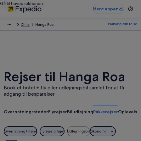
Gå til hovedsektionen
Hent appen
Planlæg din rejse
Chile
Hanga Roa
Rejser til Hanga Roa
Book et hotel + fly eller udlejningsbil samlet for at få
adgang til besparelser
Overnatningssteder
Flyrejser
Biludlejning
Pakkerejser
Oplevelse
Overnatning tilføjet
Flyrejse tilføjet
Udlejningsbil
Økonomi