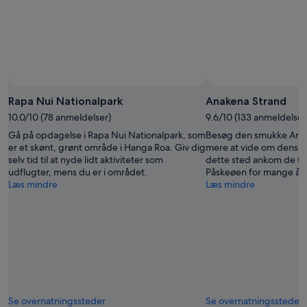
Rapa Nui Nationalpark
Anakena Strand
10.0/10 (78 anmeldelser)
9.6/10 (133 anmeldelser
Gå på opdagelse i Rapa Nui Nationalpark, som
Besøg den smukke Anak
er et skønt, grønt område i Hanga Roa. Giv dig
mere at vide om dens s
selv tid til at nyde lidt aktiviteter som
dette sted ankom de før
udflugter, mens du er i området.
Påskeøen for mange år
Læs mindre
Læs mindre
Se overnatningssteder
Se overnatningssteder