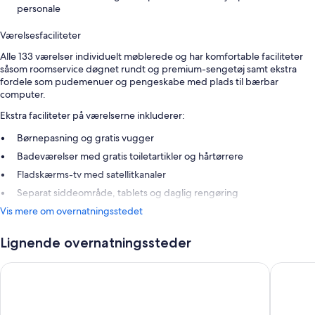
personale
Værelsesfaciliteter
Alle 133 værelser individuelt møblerede og har komfortable faciliteter
såsom roomservice døgnet rundt og premium-sengetøj samt ekstra
fordele som pudemenuer og pengeskabe med plads til bærbar
computer.
Ekstra faciliteter på værelserne inkluderer:
Børnepasning og gratis vugger
Badeværelser med gratis toiletartikler og hårtørrere
Fladskærms-tv med satellitkanaler
Separat siddeområde, tablets og daglig rengøring
Vis mere om overnatningsstedet
Lignende overnatningssteder
Maritim Hotel Köln
CityClas