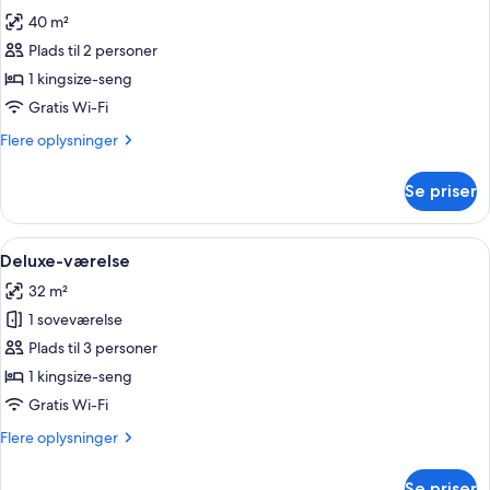
alle
40 m²
billeder
Plads til 2 personer
af
Junior-
1 kingsize-seng
suite
Gratis Wi-Fi
Flere
Flere oplysninger
oplysninger
om
Se priser
Junior-
suite
Indlæs
Et hotelværelse med en stor seng, et skr
6
Deluxe-værelse
alle
32 m²
billeder
1 soveværelse
af
Deluxe-
Plads til 3 personer
værelse
1 kingsize-seng
Gratis Wi-Fi
Flere
Flere oplysninger
oplysninger
om
Se priser