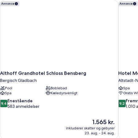
Althoff Grandhotel Schloss Bensberg
Hotel M
Annonce
Annonce
Althoff Grandhotel Schloss Bensberg
Hotel M
Bergisch Gladbach
Altstadt-
Pool
Boblebad
Spa
Spa
Kæledyrsvenligt
Gratis Wi
9.4
9.2
Enestående
Frem
9,4
9,2
ud
ud
583 anmeldelser
1.010 
af
af
10,
10,
Prisen
1.565 kr.
Enestående,
Fremrage
er
583
1.010
inkluderer skatter og gebyrer
1.565 kr.
23. aug. - 24. aug.
anmeldelser
anmeldels