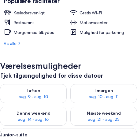
Populære faciliteter
2.112 kr.
Kæledyrsvenligt
Gratis Wi-Fi
Restaurant
Motionscenter
Morgenmad tilbydes
Mulighed for parkering
Vis alle
Værelsesmuligheder
Tjek tilgængelighed for disse datoer
Tjek tilgængelighed for i aften aug. 9 - aug. 10
Tjek tilgængelighed for i morg
I aften
I morgen
aug. 9 - aug. 10
aug. 10 - aug. 11
Tjek tilgængelighed for denne weekend aug. 14 - aug. 16
Tjek tilgængelighed for næste
Denne weekend
Næste weekend
aug. 14 - aug. 16
aug. 21 - aug. 23
Indlæs
Et hotelværelse med en stor seng, en
7
Junior-suite