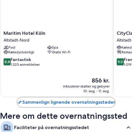
Maritim
CityClas
Maritim Hotel Köln
CityCl
Hotel
Hotel
Altstadt-Nord
Altstad
Köln
am
Pool
Spa
Kæledy
Altstadt-
Dom
Kæledyrsvenligt
Gratis Wi-Fi
Restau
Nord
Altstadt
Nord
8.8
9.0
Fantastisk
Fre
8,8
9,0
ud
ud
1.223 anmeldelser
1.01
af
af
10,
10,
Prisen
856 kr.
Fantastisk,
Fremrag
er
1.223
1.019
inkluderer skatter og gebyrer
856 kr.
anmeldelser
anmelde
10. aug. - 11. aug.
Sammenlign lignende overnatningssteder
Mere om dette overnatningssted
Faciliteter på overnatningsstedet