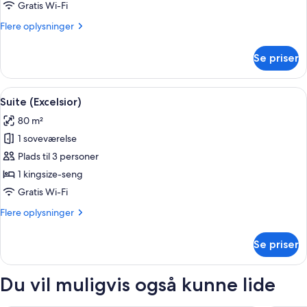
Gratis Wi-Fi
Flere
Flere oplysninger
oplysninger
om
Se priser
Classic-
dobbeltværelse
Indlæs
En dobbeltseng med grønt sengetøj, t
7
Suite (Excelsior)
alle
80 m²
billeder
1 soveværelse
af
Suite
Plads til 3 personer
(Excelsior)
1 kingsize-seng
Gratis Wi-Fi
Flere
Flere oplysninger
oplysninger
om
Se priser
Suite
(Excelsior)
Du vil muligvis også kunne lide