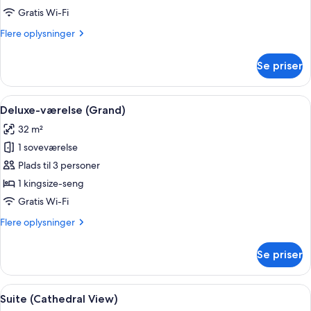
Gratis Wi-Fi
Flere
Flere oplysninger
oplysninger
om
Se priser
Executive-
suite
Indlæs
Et hotelværelse med en stor seng, et sk
7
Deluxe-værelse (Grand)
alle
32 m²
billeder
1 soveværelse
af
Deluxe-
Plads til 3 personer
værelse
1 kingsize-seng
(Grand)
Gratis Wi-Fi
Flere
Flere oplysninger
oplysninger
om
Se priser
Deluxe-
værelse
(Grand)
Indlæs
En stilfuld opholdsstue med pejs, beh
7
Suite (Cathedral View)
alle