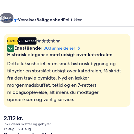
Dom
rige
Næste
142+
Oversigt
Værelser
Beliggenhed
Politikker
Overnatningssted
Luksus
VIP Access
med
Enestående
1.003 anmeldelser
9,6
5.0
Historisk elegance med udsigt over katedralen
stjerner
Dette luksushotel er en smuk historisk bygning og
tilbyder en storslået udsigt over katedralen, få skridt
fra den travle bymidte. Nyd en lækker
Overnatningsstedets facade
morgenmadsbuffet, tetid og en 7-retters
middagsoplevelse, alt imens du modtager
opmærksom og venlig service.
Den
2.112 kr.
nuværende
inkluderer skatter og gebyrer
pris
19. aug. - 20. aug.
er