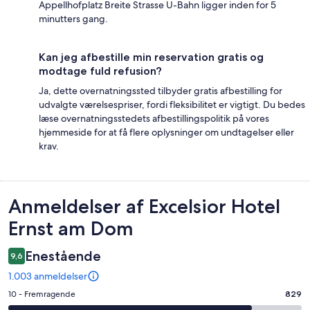
Appellhofplatz Breite Strasse U-Bahn ligger inden for 5
minutters gang.
Kan jeg afbestille min reservation gratis og
modtage fuld refusion?
Ja, dette overnatningssted tilbyder gratis afbestilling for
udvalgte værelsespriser, fordi fleksibilitet er vigtigt. Du bedes
læse overnatningsstedets afbestillingspolitik på vores
hjemmeside for at få flere oplysninger om undtagelser eller
krav.
Anmeldelser
Anmeldelser af Excelsior Hotel
Ernst am Dom
Enestående
9,6
1.003 anmeldelser
Bedømmelse
10 - Fremragende
829
på