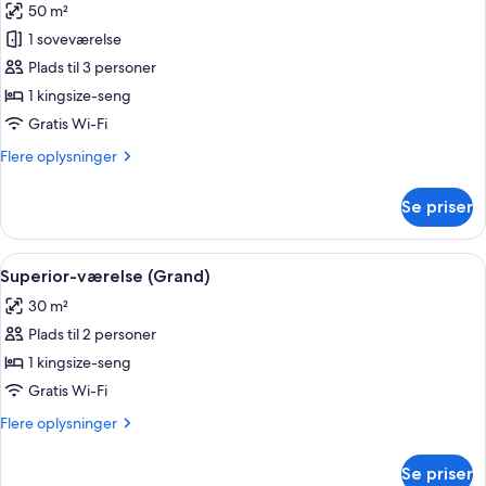
50 m²
billeder
1 soveværelse
af
Suite
Plads til 3 personer
(Cathedral
1 kingsize-seng
View)
Gratis Wi-Fi
Flere
Flere oplysninger
oplysninger
om
Se priser
Suite
(Cathedral
View)
Indlæs
Et soveværelse med seng, natborde, b
5
Superior-værelse (Grand)
alle
30 m²
billeder
Plads til 2 personer
af
Superior-
1 kingsize-seng
værelse
Gratis Wi-Fi
(Grand)
Flere
Flere oplysninger
oplysninger
om
Se priser
Superior-