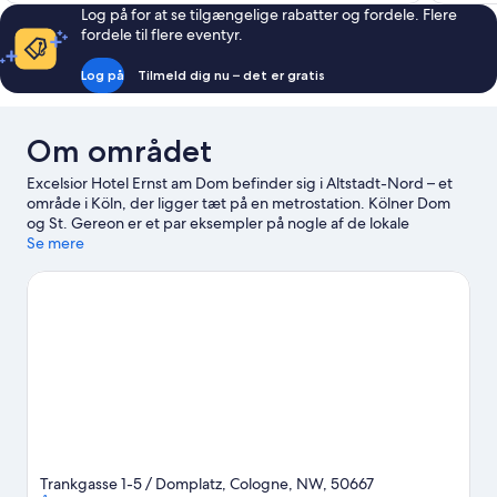
Log på for at se tilgængelige rabatter og fordele. Flere
fordele til flere eventyr.
Log på
Tilmeld dig nu – det er gratis
Om området
Excelsior Hotel Ernst am Dom befinder sig i Altstadt-Nord – et
område i Köln, der ligger tæt på en metrostation. Kölner Dom
og St. Gereon er et par eksempler på nogle af de lokale
seværdigheder. Er du interesseret i oplevelser, kan du udforske
Se mere
Kölner Seilbahn og Rheinauhafen. Rejser du med børn? Gå ikke
glip af Phantasialand, eller oplev Lanxess Arena og stedets
arrangementer og sportsbegivenheder. Benyt lejligheden til at
udforske områdets udendørsoplevelser som
vandre-/cykelruter.
Besøg vores rejseguide til Köln
Trankgasse 1-5 / Domplatz, Cologne, NW, 50667