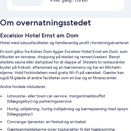
9 min. gang
- 0.8 km
Om overnatningsstedet
Excelsior Hotel Ernst am Dom
Hotel med luksusfaciliteter og familievenlig profil i forretningskvarteret
En kort gåtur fra Kölner Dom ligger Excelsior Hotel Ernst am Dom, som
tilbyder en terrasse, shopping på stedet og renseri/vaskeri. Benyt
stedets sauna eller dampbad for at slappe af. Stedets to restauranter
byder på frokost, aftensmad og en børnemenu og har en Michelin-
stjerne. Hold forbindelsen med gratis Wi-Fi på værelset. Gæster kan
også få glæde af andre faciliteter som en bar og et fitnesscenter.
Andre fordele inkluderer:
Limousine- eller town car-service, morgenmadsbuffet
(tillægsgebyr) og parkeringsservice
Hurtig udtjekning, hurtig indtjekning og børnepasning med opsyn
(tillægsgebyr)
Concierge-tjenester, en festsal og en balsal
Gæsteanmeldelserne giver topkarakter til det hjælpsomme