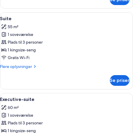
Deluxe-
værelse
Indlæs
Et moderne hotelværelse med en stor
7
Suite
alle
55 m²
billeder
1 soveværelse
af
Suite
Plads til 3 personer
1 kingsize-seng
Gratis Wi-Fi
Flere
Flere oplysninger
oplysninger
om
Se priser
Suite
Indlæs
Et hotelværelse med en seng, to seng
6
Executive-suite
alle
60 m²
billeder
1 soveværelse
af
Executive-
Plads til 3 personer
suite
1 kingsize-seng