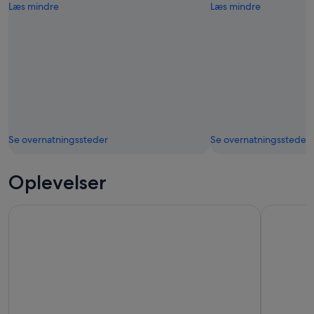
Læs mindre
Læs mindre
Se overnatningssteder
Se overnatningssteder
Oplevelser
Vandring i Rocky Mountain National Park
Boulder: B