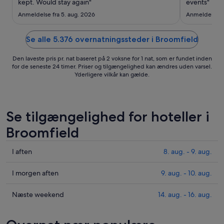
10.
kept. Would stay again"
events"
aug.
Anmeldelse fra 5. aug. 2026
Anmeldelse fr
Se alle 5.376 overnatningssteder i Broomfield
Den laveste pris pr. nat baseret på 2 voksne for 1 nat, som er fundet inden
for de seneste 24 timer. Priser og tilgængelighed kan ændres uden varsel.
Yderligere vilkår kan gælde.
Se tilgængelighed for hoteller i
Broomfield
Tjek
I aften
8. aug. - 9. aug.
priser
i
Tjek
I morgen aften
9. aug. - 10. aug.
Broomfield
priser
for
i
Tjek
Næste weekend
14. aug. - 16. aug.
i
Broomfield
priser
aften,
for
i