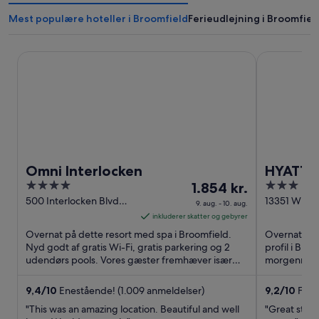
Mest populære hoteller i Broomfield
Ferieudlejning i Broomfiel
Omni Interlocken
HYATT hous
Omni Interlocken
HYATT 
4
Prisen
3
1.854 kr.
Boulder
out
er
out
500 Interlocken Blvd
13351 W Mi
9. aug. - 10. aug.
Broomfield CO
Broomfield
of
1.854 kr.
of
inkluderer skatter og gebyrer
5
pr.
5
Overnat på dette resort med spa i Broomfield.
Overnat på 
nat
Nyd godt af gratis Wi-Fi, gratis parkering og 2
profil i Bro
udendørs pools. Vores gæster fremhæver især
fra
morgenmad, 
morgenmaden og poolen ...
Vores gæste
9.
aug.
9,4
/
10
Enestående! (1.009 anmeldelser)
9,2
/
10
Fanta
til
"This was an amazing location. Beautiful and well
"Great staf