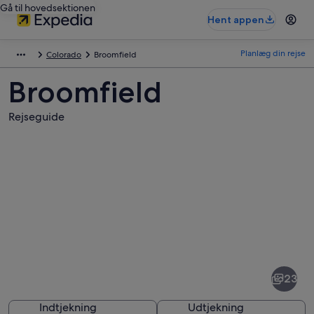
Gå til hovedsektionen
Hent appen
Planlæg din rejse
Colorado
Broomfield
Broomfield
Rejseguide
Billeder
af
Broomfield
23
Indtjekning
Udtjekning