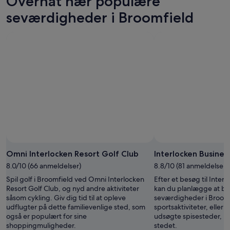
Overnat nær populære
8.
i
Broomfield
aug.
morgen
for
seværdigheder i Broomfield
-
aften,
næste
9.
9.
weekend,
aug.
aug.
14.
-
aug.
10.
-
aug.
16.
aug.
Omni Interlocken Resort Golf Club
Interlocken Busines
8.0/10 (66 anmeldelser)
8.8/10 (81 anmeldelser)
Spil golf i Broomfield ved Omni Interlocken
Efter et besøg til Inter
Resort Golf Club, og nyd andre aktiviteter
kan du planlægge at b
såsom cykling. Giv dig tid til at opleve
seværdigheder i Broomfi
udflugter på dette familievenlige sted, som
sportsaktiviteter, eller 
også er populært for sine
udsøgte spisesteder, me
shoppingmuligheder.
stedet.