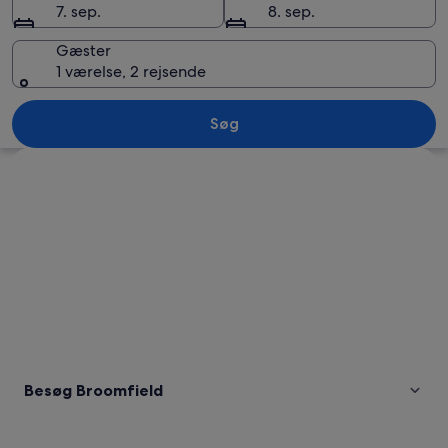
7. sep.
8. sep.
Gæster
1 værelse, 2 rejsende
Broomfield
Søg
Se kort
Besøg Broomfield