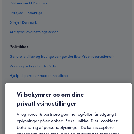
Pakkerejser til Danmark
Flyrejser – indenrigs
Billeje i Danmark
Alle typer overnatningssteder
Politikker
Generelle vilkår og betingelser (gælder ikke Vrbo-reservationer)
Vilkår og betingelser for Vrbo
Hjælp til personer med et handicap
Fortrolighed
Vi bekymrer os om dine
Cookies
privatlivsindstillinger
Generelle vilkår for brug
Juridiske oplysninger/Kontakt os
Vi og vores
16
partnere gemmer og/eller får adgang til
oplysninger på en enhed, f.eks. unikke ID'er i cookies til
Retningslinjer for indhold og indberetning af indhold
behandling af personoplysninger. Du kan acceptere