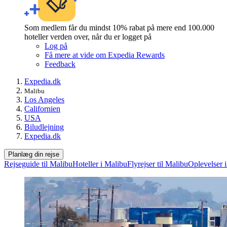
Som medlem får du mindst 10% rabat på mere end 100.000
hoteller verden over, når du er logget på
Log på
Få mere at vide om Expedia Rewards
Feedback
Expedia.dk
Malibu
Los Angeles
Californien
USA
Biludlejning
Expedia.dk
Planlæg din rejse
Rejseguide til Malibu
Hoteller i Malibu
Flyrejser til Malibu
Oplevelser 