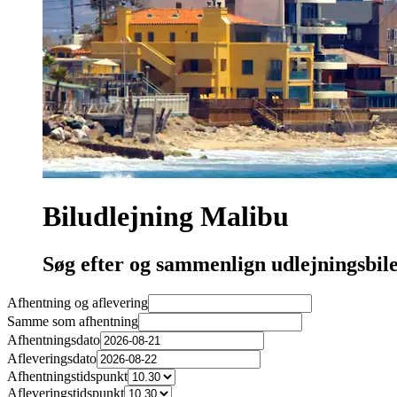
Biludlejning Malibu
Søg efter og sammenlign udlejningsbile
Afhentning og aflevering
Samme som afhentning
Afhentningsdato
Afleveringsdato
Afhentningstidspunkt
Afleveringstidspunkt