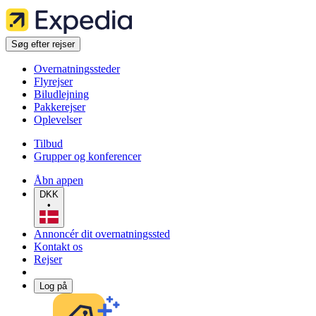
Søg efter rejser
Overnatningssteder
Flyrejser
Biludlejning
Pakkerejser
Oplevelser
Tilbud
Grupper og konferencer
Åbn appen
DKK
•
Annoncér dit overnatningssted
Kontakt os
Rejser
Log på