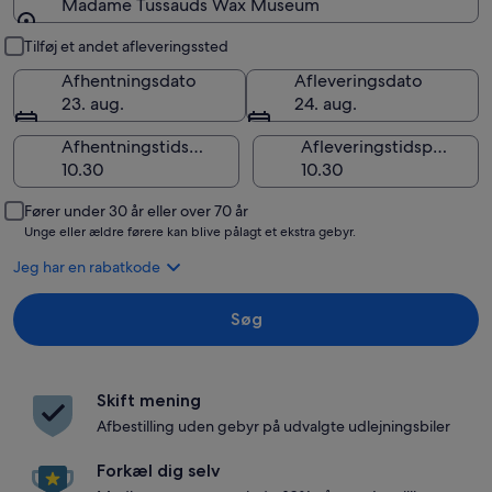
Madame Tussauds Wax Museum
Afhentning og aflevering
Tilføj et andet afleveringssted
Afhentningsdato
Afleveringsdato
23. aug.
24. aug.
Afhentningstidspunkt
Afleveringstidspunkt
Fører under 30 år eller over 70 år
Unge eller ældre førere kan blive pålagt et ekstra gebyr.
Jeg har en rabatkode
Søg
Skift mening
Afbestilling uden gebyr på udvalgte udlejningsbiler
Forkæl dig selv