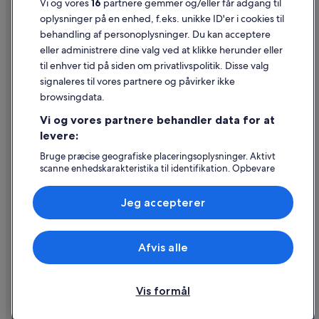
Vi og vores
16
partnere gemmer og/eller får adgang til
Juridiske oplysninger/Kontakt os
oplysninger på en enhed, f.eks. unikke ID'er i cookies til
Retningslinjer for indhold og indberetning af indhold
behandling af personoplysninger. Du kan acceptere
eller administrere dine valg ved at klikke herunder eller
Hjælp
til enhver tid på siden om privatlivspolitik. Disse valg
signaleres til vores partnere og påvirker ikke
Kontakt os
browsingdata.
Ændr eller afbestil din reservation
Vi og vores partnere behandler data for at
Forløb og behandlingstider for refusion
levere:
Book en flyrejse med et tilgodehavende fra et flyselskab
Bruge præcise geografiske placeringsoplysninger. Aktivt
scanne enhedskarakteristika til identifikation. Opbevare
Internationale rejsedokumenter
og/eller tilgå oplysninger på en enhed. Tilpasset
annoncering og indhold, annoncerings- og
Jeg accepterer
indholdsmåling, målgruppeundersøgelser og udvikling af
tjenester.
Liste over partnere (leverandører)
Expedia, Inc. er ikke ansvarlig for indhold fra eksterne hjemmesider.
Afvis alle
© 2026 Expedia, Inc. – en del af Expedia Group. Alle rettigheder
forbeholdes. Expedia og Expedias logo er varemærker eller registrerede
varemærker tilhørende Expedia, Inc.
Vis formål