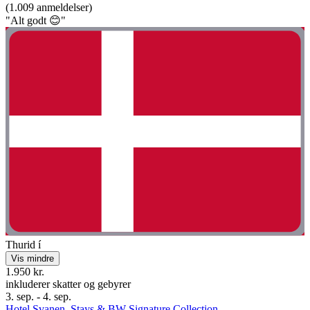
(1.009 anmeldelser)
"Alt godt 😊"
Thurid í
Vis mindre
1.950 kr.
inkluderer skatter og gebyrer
3. sep. - 4. sep.
Hotel Svanen, Stays & BW Signature Collection