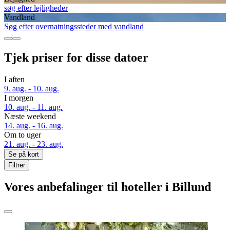
søg efter lejligheder
Vandland
Søg efter overnatningssteder med vandland
Tjek priser for disse datoer
I aften
9. aug. - 10. aug.
I morgen
10. aug. - 11. aug.
Næste weekend
14. aug. - 16. aug.
Om to uger
21. aug. - 23. aug.
Se på kort
Filtrer
Vores anbefalinger til hoteller i Billund