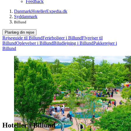
Feedback
Danmark
Hoteller
Expedia.dk
Syddanmark
Billund
Planlæg din rejse
Rejseguide til Billund
Ferieboliger i Billund
Flyrejser til
Billund
Oplevelser i Billund
Biludlejning i Billund
Pakkerejser i
Billund
Hoteller i Billund