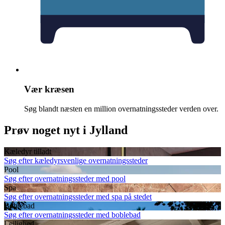
Vær kræsen
Søg blandt næsten en million overnatningssteder verden over.
Prøv noget nyt i Jylland
Kæledyr tilladt
Søg efter kæledyrsvenlige overnatningssteder
Pool
Søg efter overnatningssteder med pool
Spa
Søg efter overnatningssteder med spa på stedet
Boblebad
Søg efter overnatningssteder med boblebad
Lejlighed