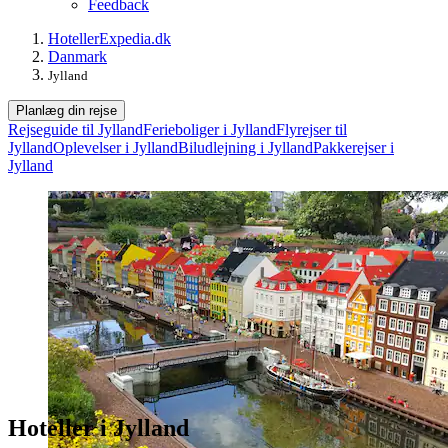
Feedback
Hoteller
Expedia.dk
Danmark
Jylland
Planlæg din rejse
Rejseguide til Jylland
Ferieboliger i Jylland
Flyrejser til
Jylland
Oplevelser i Jylland
Biludlejning i Jylland
Pakkerejser i
Jylland
Hoteller i Jylland