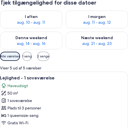
Tjek tilgængelighed for disse datoer
Tjek tilgængelighed for i aften aug. 10 - aug. 11
Tjek tilgængelighed for i morg
I aften
I morgen
aug. 10 - aug. 11
aug. 11 - aug. 12
Tjek tilgængelighed for denne weekend aug. 14 - aug. 16
Tjek tilgængelighed for næste
Denne weekend
Næste weekend
aug. 14 - aug. 16
aug. 21 - aug. 23
Tilgængelige
Alle værelser
1 seng
2 senge
filtre
for
Viser 5 ud af 5 værelser
værelser
Indlæs
Et moderne soveværelse med en seng,
38
Lejlighed - 1 soveværelse
alle
Haveudsigt
billeder
50 m²
af
Lejlighed
1 soveværelse
-
Plads til 3 personer
1
1 queensize-seng
soveværelse
Gratis Wi-Fi