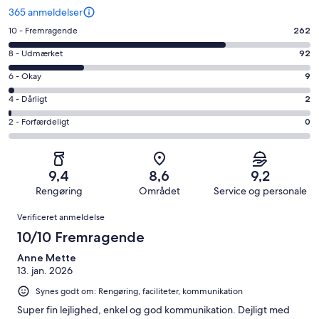
365 anmeldelser
Bedømmelse
10 - Fremragende
262
på
Bedømmelse
8 - Udmærket
92
10
på
−
Bedømmelse
6 - Okay
9
8
Fremragende.
på
−
Bedømmelse
4 - Dårligt
2
262
6
Udmærket.
på
af
−
Bedømmelse
2 - Forfærdeligt
0
92
4
i
Okay.
på
af
−
alt
9
2
i
Dårligt.
365
af
−
alt
2
9,4
8,6
9,2
anmeldelser
i
Forfærdeligt.
365
af
Rengøring
Området
Service og personale
alt
0
anmeldelser
i
Anmeldelser
365
af
Verificeret anmeldelse
alt
anmeldelser
i
365
10/10 Fremragende
alt
anmeldelser
365
Anne Mette
13. jan. 2026
anmeldelser
Synes godt om: Rengøring, faciliteter, kommunikation
Super fin lejlighed, enkel og god kommunikation. Dejligt med