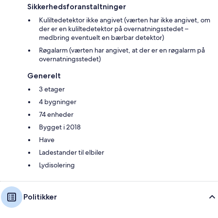
Sikkerhedsforanstaltninger
Kuliltedetektor ikke angivet (værten har ikke angivet, om
der er en kuliltedetektor på overnatningsstedet –
medbring eventuelt en bærbar detektor)
Røgalarm (værten har angivet, at der er en røgalarm på
overnatningsstedet)
Generelt
3 etager
4 bygninger
74 enheder
Bygget i 2018
Have
Ladestander til elbiler
Lydisolering
Politikker