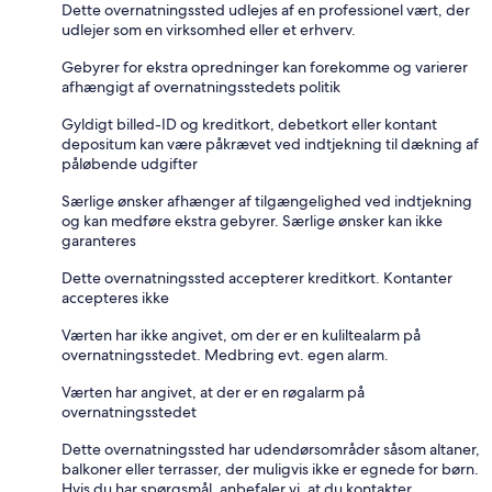
Dette overnatningssted udlejes af en professionel vært, der
udlejer som en virksomhed eller et erhverv.
Gebyrer for ekstra opredninger kan forekomme og varierer
afhængigt af overnatningsstedets politik
Gyldigt billed-ID og kreditkort, debetkort eller kontant
depositum kan være påkrævet ved indtjekning til dækning af
påløbende udgifter
Særlige ønsker afhænger af tilgængelighed ved indtjekning
og kan medføre ekstra gebyrer. Særlige ønsker kan ikke
garanteres
Dette overnatningssted accepterer kreditkort. Kontanter
accepteres ikke
Værten har ikke angivet, om der er en kuliltealarm på
overnatningsstedet. Medbring evt. egen alarm.
Værten har angivet, at der er en røgalarm på
overnatningsstedet
Dette overnatningssted har udendørsområder såsom altaner,
balkoner eller terrasser, der muligvis ikke er egnede for børn.
Hvis du har spørgsmål, anbefaler vi, at du kontakter