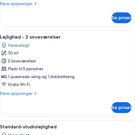
Flere
Flere oplysninger
oplysninger
om
Se priser
Lejlighed
-
1
Indlæs
En moderne stue med sofa, stole, spis
14
soveværelse
Lejlighed - 2 soveværelser
alle
Haveudsigt
billeder
70 m²
af
Lejlighed
2 soveværelser
-
Plads til 5 personer
2
1 queensize-seng og 1 dobbeltseng
soveværelser
Gratis Wi-Fi
Flere
Flere oplysninger
oplysninger
om
Se priser
Lejlighed
-
2
Indlæs
Et moderne soveværelse med sengegavl 
10
soveværelser
Standard-studiolejlighed
alle