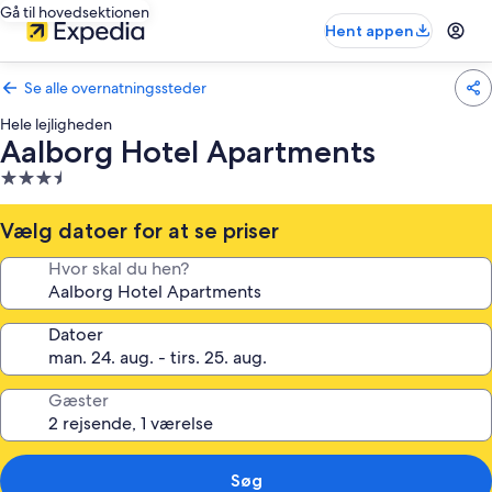
Gå til hovedsektionen
Hent appen
Se alle overnatningssteder
Hele lejligheden
Aalborg Hotel Apartments
3.5-
stjernet
overnatningssted
Vælg datoer for at se priser
Hvor skal du hen?
Datoer
Gæster
Søg