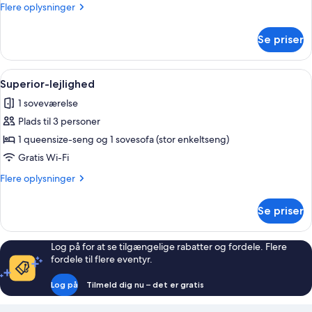
Flere
Flere oplysninger
oplysninger
om
Se priser
Superior-
studiolejlighed
Indlæs
En moderne stue med et fladskærms-tv,
7
Superior-lejlighed
alle
1 soveværelse
billeder
Plads til 3 personer
af
Superior-
1 queensize-seng og 1 sovesofa (stor enkeltseng)
lejlighed
Gratis Wi-Fi
Flere
Flere oplysninger
oplysninger
om
Se priser
Superior-
lejlighed
Log på for at se tilgængelige rabatter og fordele. Flere
fordele til flere eventyr.
Log på
Tilmeld dig nu – det er gratis