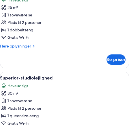
Haveudsigt
billeder
25 m²
af
Standard-
1 soveværelse
studiolejlighed
Plads til 2 personer
1 dobbeltseng
Gratis Wi-Fi
Flere
Flere oplysninger
oplysninger
om
Se priser
Standard-
studiolejlighed
Indlæs
Et moderne soveværelse med en stor se
10
Superior-studiolejlighed
alle
Haveudsigt
billeder
30 m²
af
Superior-
1 soveværelse
studiolejlighed
Plads til 2 personer
1 queensize-seng
Gratis Wi-Fi