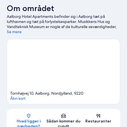
Om området
Aalborg Hotel Apartments befinder sig i Aalborg tæt på
lufthavnen og tæt på forlystelsesparker. Musikkens Hus og
Vandteknisk Museum er nogle af de kulturelle seværdigheder,
mens et par eksempler på de oplevelser, du kan udforske i
Se mere
området, er Urania Observatoriet og Karolinelund. FunCenter
og Nordkraft er også et besøg værd. Benyt lejligheden til at
udforske områdets udendørsoplevelser som
vandre-/cykelruter.
Besøg vores rejseguide til Aalborg
Vis flere lejligheder i Aalborg
Tornhøjvej 10, Aalborg, Nordjylland, 9220
Åbn kort
Kort
Hvad ligger i
Sådan kommer du
Restauranter
nærheden?
rundt