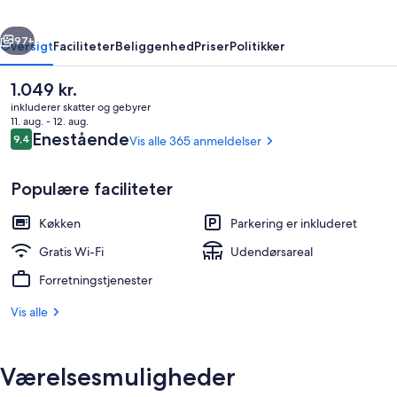
rige
Næste
97+
Oversigt
Faciliteter
Beliggenhed
Priser
Politikker
Den
1.049 kr.
nuværende
inkluderer skatter og gebyrer
pris
11. aug. - 12. aug.
er
Anmeldelser
Enestående
9,4
Vis alle 365 anmeldelser
9,4 ud af 10.
1.049 kr.
Populære faciliteter
Køkken
Parkering er inkluderet
Lejlighed - 1 soveværelse | Opholdsom
Gratis Wi-Fi
Udendørsareal
Forretningstjenester
Vis alle
Værelsesmuligheder