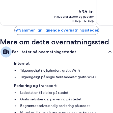
af
af
10,
10,
Prisen
695 kr.
Alletiders,
Alletider
er
1.402
1.947
inkluderer skatter og gebyrer
695 kr.
anmeldelser
anmelde
11. aug. - 12. aug.
Sammenlign lignende overnatningssteder
Mere om dette overnatningssted
Faciliteter på overnatningsstedet
Internet
Tilgængeligt i lejligheden: gratis Wi-Fi
Tilgængeligt på nogle fællesarealer: gratis Wi-Fi
Parkering og transport
Ladestation til elbiler på stedet
Gratis selvstændig parkering på stedet
Begrænset selvstændig parkering på stedet
Mulighed for handicapparkering og parkering til