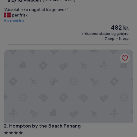
8,0/10
Alletiders
(1.001 anmeldelser)
ud
"
"Absolut ikke noget at klage over."
af
A
per frisk
10,
b
Vis mindre
Alletiders,
s
Prisen
482 kr.
(1.001
o
er
anmeldelser)
inkluderer skatter og gebyrer
l
482 kr.
7. sep. - 8. sep.
u
t
Hompton by the Beach Penang
i
k
k
e
n
o
g
e
t
a
t
k
l
a
Hompton by the Beach Penang
2. Hompton by the Beach Penang
g
4.0-
e