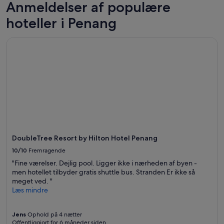
Anmeldelser af populære
seneste
24
hoteller i Penang
timer.
Priser
DoubleTree Resort by Hilton Hotel Penang
og
tilgængelighed
kan
ændres
uden
varsel.
Yderligere
vilkår
kan
gælde.
DoubleTree Resort by Hilton Hotel Penang
10/10
Fremragende
"Fine værelser. Dejlig pool. Ligger ikke i nærheden af byen -
men hotellet tilbyder gratis shuttle bus. Stranden Er ikke så
meget ved. "
Læs mindre
Jens
Ophold på 4 nætter
Offentliggjort for 6 måneder siden