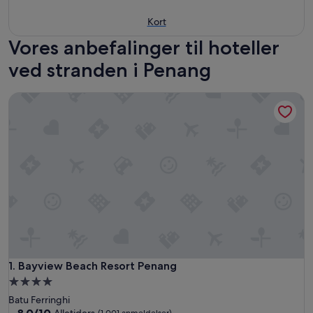
Kort
Vores anbefalinger til hoteller
ved stranden i Penang
Bayview Beach Resort Penang
Bayview Beach Resort Penang
1. Bayview Beach Resort Penang
4.0-
stjernet
Batu Ferringhi
overnatningssted
8.0