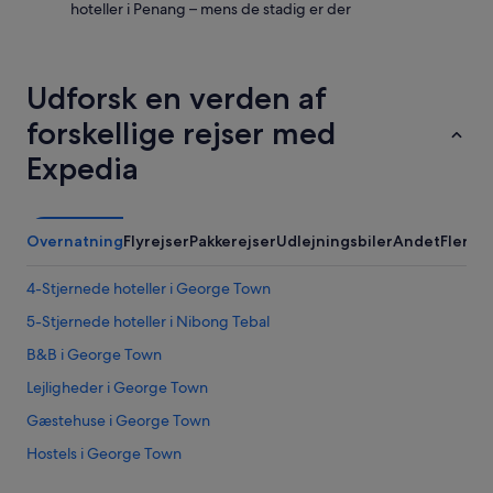
hoteller i Penang – mens de stadig er der
Udforsk en verden af
forskellige rejser med
Expedia
Overnatning
Flyrejser
Pakkerejser
Udlejningsbiler
Andet
Flere 
4-Stjernede hoteller i George Town
5-Stjernede hoteller i Nibong Tebal
B&B i George Town
Lejligheder i George Town
Gæstehuse i George Town
Hostels i George Town
Billige hoteller i George Town