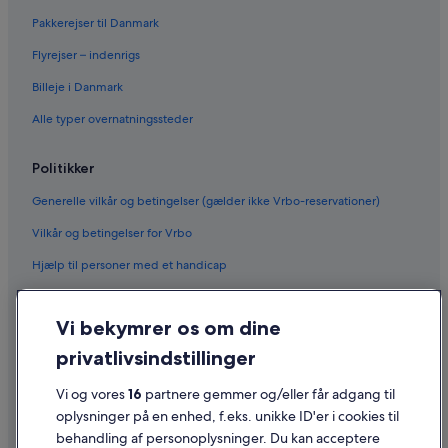
Pakkerejser til Danmark
Hoteller i Kubang Semang
Tune Hotels i Mak Mandin
Flyrejser – indenrigs
Moteller i Permatang Pauh
Billeje i Danmark
Hoteller i Taman Century
Alle typer overnatningssteder
Politikker
Generelle vilkår og betingelser (gælder ikke Vrbo-reservationer)
Vilkår og betingelser for Vrbo
Hjælp til personer med et handicap
Fortrolighed
Vi bekymrer os om dine
Cookies
privatlivsindstillinger
Generelle vilkår for brug
Vi og vores
16
partnere gemmer og/eller får adgang til
Juridiske oplysninger/Kontakt os
oplysninger på en enhed, f.eks. unikke ID'er i cookies til
Retningslinjer for indhold og indberetning af indhold
behandling af personoplysninger. Du kan acceptere