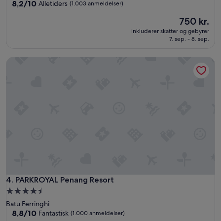
overnatningssted
8.2
8,2/10
Alletiders
(1.003 anmeldelser)
ud
Prisen
750 kr.
af
er
10,
inkluderer skatter og gebyrer
750 kr.
Alletiders,
7. sep. - 8. sep.
(1.003
anmeldelser)
PARKROYAL Penang Resort
PARKROYAL Penang Resort
4. PARKROYAL Penang Resort
4.5-
stjernet
Batu Ferringhi
overnatningssted
8.8
8,8/10
Fantastisk
(1.000 anmeldelser)
ud