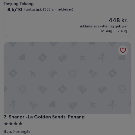
stjernet
Tanjung Tokong
o
overnatningssted
8.6
8,6/10
Fantastisk
(353 anmeldelser)
v
ud
e
Prisen
448 kr.
af
r
er
10,
.
inkluderer skatter og gebyrer
448 kr.
Fantastisk,
16. aug. - 17. aug.
"
(353
anmeldelser)
Shangri-La Golden Sands, Penang
Shangri-La Golden Sands, Penang
3. Shangri-La Golden Sands, Penang
4.0-
stjernet
Batu Ferringhi