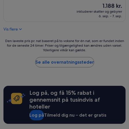
Prisen
1.188 kr.
af
er
10,
inkluderer skatter og gebyrer
1.188 kr.
Fantastisk,
6. sep. - 7. sep.
(1.000
anmeldelser)
Vis flere
Den
Den laveste pris pr. nat baseret på to voksne for én nat, som er fundet inden
for de seneste 24 timer. Priser og tilgængelighed kan ændres uden varsel.
laveste
Yderligere vilkår kan gælde.
pris
pr.
nat
Se alle overnatningssteder
baseret
på
to
voksne
for
Log på, og få 15% rabat i
én
nat,
gennemsnit på tusindvis af
som
hoteller
er
fundet
Log på
Tilmeld dig nu – det er gratis
inden
for
de