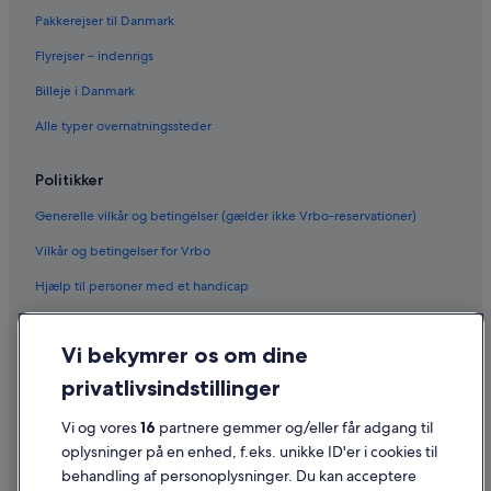
Pakkerejser til Danmark
Flyrejser – indenrigs
Billeje i Danmark
Alle typer overnatningssteder
Politikker
Generelle vilkår og betingelser (gælder ikke Vrbo-reservationer)
Vilkår og betingelser for Vrbo
Hjælp til personer med et handicap
Fortrolighed
Vi bekymrer os om dine
Cookies
privatlivsindstillinger
Generelle vilkår for brug
Juridiske oplysninger/Kontakt os
Vi og vores
16
partnere gemmer og/eller får adgang til
oplysninger på en enhed, f.eks. unikke ID'er i cookies til
Retningslinjer for indhold og indberetning af indhold
behandling af personoplysninger. Du kan acceptere