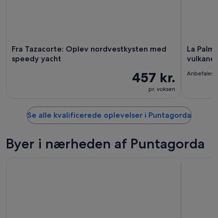
Fra Tazacorte: Oplev nordvestkysten med
La Palma
speedy yacht
vulkane
457 kr.
Anbefales 
pr. voksen
Se alle kvalificerede oplevelser i Puntagorda
Byer i nærheden af Puntagorda