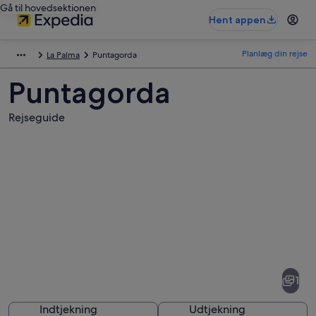
Gå til hovedsektionen
Hent appen
Planlæg din rejse
La Palma
Puntagorda
Puntagorda
Rejseguide
Billeder
af
Puntagorda
1
Indtjekning
Udtjekning