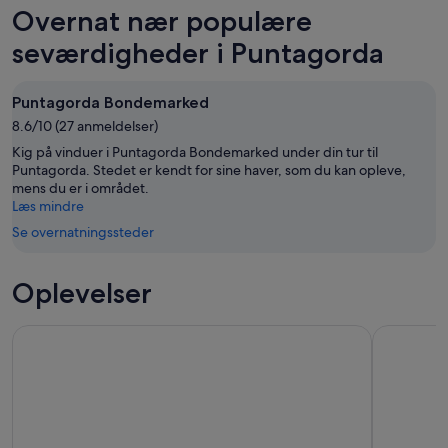
morgen
for
i
Overnat nær populære
-
aften,
denne
Puntagorda
7.
7.
weekend,
for
seværdigheder i Puntagorda
aug.
aug.
7.
næste
-
aug.
weekend,
Puntagorda Bondemarked
8.
-
14.
aug.
8.6/10 (27 anmeldelser)
9.
aug.
aug.
-
Kig på vinduer i Puntagorda Bondemarked under din tur til
16.
Puntagorda. Stedet er kendt for sine haver, som du kan opleve,
mens du er i området.
aug.
Læs mindre
Se overnatningssteder
Oplevelser
Fra Tazacorte: Oplev nordvestkysten med speedy yacht
La Palma: 