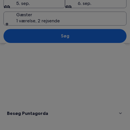
5. sep.
6. sep.
Gæster
1 værelse, 2 rejsende
Kystlandskab med et markant fyrretræ,
Søg
Se kort
Besøg Puntagorda