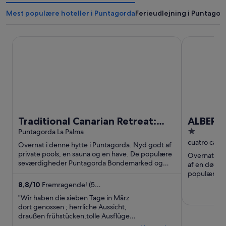
Mest populære hoteller i Puntagorda
Ferieudlejning i Puntagor
Traditional Canarian Retreat: Casa Francisco with Private Po
ALBERGUE
Traditional Canarian Retreat:
ALBERG
1
Casa Francisco with Private Pool,
Puntagorda La Palma
out
cuatro cami
Terrac
Overnat i denne hytte i Puntagorda. Nyd godt af
of
private pools, en sauna og en have. De populære
Overnat på 
seværdigheder Puntagorda Bondemarked og
5
af en døgnå
Playa de Tinizara ligger ...
populære s
Bondemarked 
8,8
/
10
Fremragende! (5
anmeldelser)
"Wir haben die sieben Tage in März
dort genossen ; herrliche Aussicht,
draußen frühstücken,tolle Ausflüge
,saunieren, Abende am Kamin mit ein