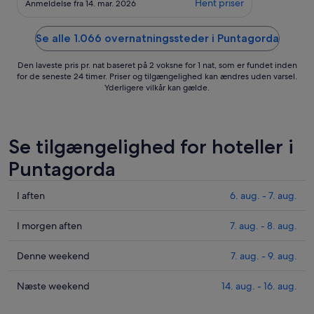
Hent priser
Anmeldelse fra 14. mar. 2026
Glas Wein, Küche lädt zum kochen
an, auf der Terrasse ein unglaublicher
Sternhimmel!!Es war schön!!!"
Se alle 1.066 overnatningssteder i Puntagorda
Den laveste pris pr. nat baseret på 2 voksne for 1 nat, som er fundet inden
for de seneste 24 timer. Priser og tilgængelighed kan ændres uden varsel.
Yderligere vilkår kan gælde.
Se tilgængelighed for hoteller i
Puntagorda
Tjek
I aften
6. aug. - 7. aug.
priser
i
Tjek
I morgen aften
7. aug. - 8. aug.
Puntagorda
priser
for
i
Tjek
Denne weekend
7. aug. - 9. aug.
i
Puntagorda
priser
aften,
for
i
Tjek
Næste weekend
14. aug. - 16. aug.
6.
i
Puntagorda
priser
aug.