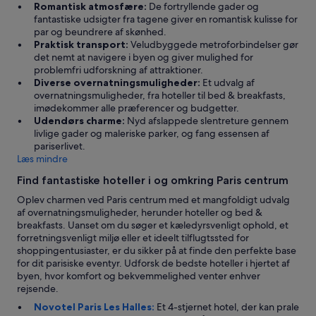
e
h
Romantisk atmosfære:
De fortryllende gader og
u
o
fantastiske udsigter fra tagene giver en romantisk kulisse for
d
t
par og beundrere af skønhed.
😉
e
Praktisk transport:
Veludbyggede metroforbindelser gør
s
l
det nemt at navigere i byen og giver mulighed for
å
l
problemfri udforskning af attraktioner.
v
e
Diverse overnatningsmuligheder:
Et udvalg af
i
t
overnatningsmuligheder, fra hoteller til bed & breakfasts,
k
f
imødekommer alle præferencer og budgetter.
o
å
Udendørs charme:
Nyd afslappede slentreture gennem
m
s
livlige gader og maleriske parker, og fang essensen af
i
i
pariserlivet.
n
k
Læs mindre
d
k
.
Find fantastiske hoteller i og omkring Paris centrum
e
c
b
Oplev charmen ved Paris centrum med et mangfoldigt udvalg
h
e
af overnatningsmuligheder, herunder hoteller og bed &
e
d
breakfasts. Uanset om du søger et kæledyrsvenligt ophold, et
c
r
forretningsvenligt miljø eller et ideelt tilflugtssted for
k
e
shoppingentusiaster, er du sikker på at finde den perfekte base
i
:
for dit parisiske eventyr. Udforsk de bedste hoteller i hjertet af
n
T
byen, hvor komfort og bekvemmelighed venter enhver
d
æ
rejsende.
b
t
l
Novotel Paris Les Halles:
Et 4-stjernet hotel, der kan prale
t