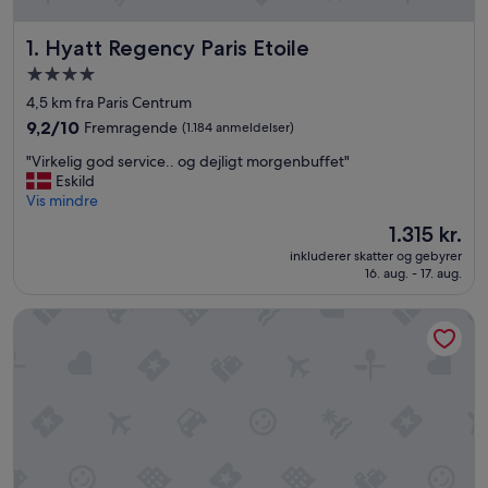
Hyatt Regency Paris Etoile
1. Hyatt Regency Paris Etoile
4.0-
stjernet
4,5 km fra Paris Centrum
overnatningssted
9.2
9,2/10
Fremragende
(1.184 anmeldelser)
ud
"
"Virkelig god service.. og dejligt morgenbuffet"
af
V
Eskild
10,
i
Vis mindre
Fremragende,
r
(1.184
Prisen
1.315 kr.
k
anmeldelser)
er
inkluderer skatter og gebyrer
e
1.315 kr.
16. aug. - 17. aug.
l
i
Les Jardins du Marais
g
g
o
d
s
e
r
v
i