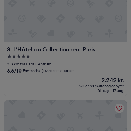
n
"
d
e
h
o
t
e
l
m
L’Hôtel du Collectionneur Paris
3. L’Hôtel du Collectionneur Paris
e
d
5.0-
m
stjernet
2,8 km fra Paris Centrum
a
overnatningssted
n
8.6
8,6/10
Fantastisk
(1.006 anmeldelser)
g
ud
Prisen
2.242 kr.
e
af
er
h
10,
inkluderer skatter og gebyrer
2.242 kr.
y
16. aug. - 17. aug.
Fantastisk,
g
(1.006
g
anmeldelser)
Hotel de Roubaix
e
c
a
f
é