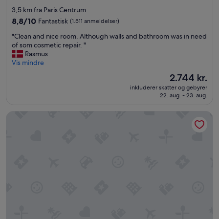
h
w
stjernet
3,5 km fra Paris Centrum
H
a
overnatningssted
o
8.8
8,8/10
Fantastisk
(1.511 anmeldelser)
n
t
ud
t
"
"Clean and nice room. Although walls and bathroom was in need
e
af
s
C
of som cosmetic repair. "
l
10,
t
l
Rasmus
s
Fantastisk,
o
e
Vis mindre
.
(1.511
g
a
c
anmeldelser)
Prisen
2.744 kr.
o
n
o
er
b
inkluderer skatter og gebyrer
a
m
2.744 kr.
a
22. aug. - 23. aug.
n
f
c
d
o
k
Pullman Paris Montparnasse Hotel
n
r
a
i
a
n
c
f
d
e
a
w
r
m
e
o
i
c
o
l
a
m
y
n
.
s
o
A
t
n
l
a
l
t
y
y