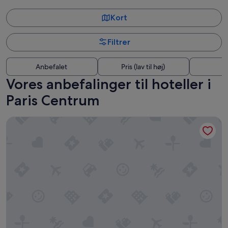
Kort
Filtrer
Anbefalet
Pris (lav til høj)
A
Vores anbefalinger til hoteller i
Paris Centrum
Hyatt Regency Paris Etoile