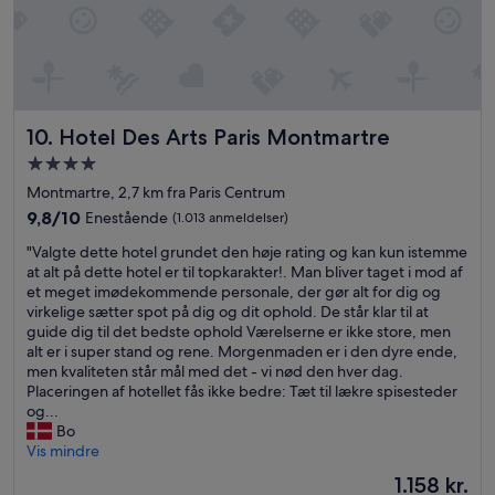
f
t
a
w
n
e
t
e
a
n
s
t
t
e
Hotel Des Arts Paris Montmartre
10. Hotel Des Arts Paris Montmartre
i
r
4.0-
s
e
stjernet
k
d
Montmartre, 2,7 km fra Paris Centrum
u
overnatningssted
t
9.8
9,8/10
Enestående
(1.013 anmeldelser)
d
h
ud
s
"
e
"Valgte dette hotel grundet den høje rating og kan kun istemme
af
i
V
a
at alt på dette hotel er til topkarakter!. Man bliver taget i mod af
10,
g
a
p
et meget imødekommende personale, der gør alt for dig og
Enestående,
t
l
a
virkelige sætter spot på dig og dit ophold. De står klar til at
(1.013
.
g
r
guide dig til det bedste ophold Værelserne er ikke store, men
anmeldelser)
A
t
t
alt er i super stand og rene. Morgenmaden er i den dyre ende,
l
e
m
men kvaliteten står mål med det - vi nød den hver dag.
t
d
e
Placeringen af hotellet fås ikke bedre: Tæt til lækre spisesteder
v
e
n
og...
a
t
t
Bo
r
t
,
Vis mindre
p
e
t
Prisen
1.158 kr.
æ
h
h