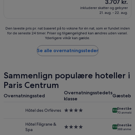
Prisen
3.707 kr.
f
anmeldelser)
i
d
er
inkluderer skatter og gebyrer
f
v
e
3.707 kr.
21. aug. - 22. aug.
w
e
n
a
r
e
s
l
r
Den
Den laveste pris pr. nat baseret på to voksne for én nat, som er fundet inden
a
å
i
for de seneste 24 timer. Priser og tilgængelighed kan ændres uden varsel.
laveste
m
s
d
Yderligere vilkår kan gælde.
pris
a
t
e
pr.
z
o
n
nat
Se alle overnatningssteder
i
g
d
baseret
n
m
y
på
g
a
r
to
.
n
e
voksne
Sammenlign populære hoteller i
R
s
e
for
o
k
n
én
Paris Centrum
o
a
d
nat,
m
l
e
Overnatningsstedets
som
w
Overnatningssted
Gæstebe
b
,
klasse
er
a
r
m
fundet
s
u
e
Eneståen
inden
Hôtel des Orfèvres
4.0-
9.6
w
g
70 anmeldel
n
for
stjernet
o
e
k
de
overnatningssted
n
i
Hôtel Filigrane &
v
Eneståen
seneste
4.0-
9.6
d
i
Spa
a
388 anmelde
24
stjernet
e
n