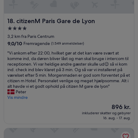
g
y
n
t
g
g
i
o
s
citizenM Paris Gare de Lyon
l
18. citizenM Paris Gare de Lyon
t
e
d
w
r
4.0-
e
o
v
stjernet
3,2 km fra Paris Centrum
t
r
i
overnatningssted
b
s
c
9.0
9,0/10
Fremragende
(1.549 anmeldelser)
e
e
e
ud
"
"Vi ankom efter 22:00, hvilket gør at det kan være svært at
d
.
,
af
V
komme ind, da døren bliver låst og man skal bruge i intercom til
s
W
a
10,
i
receptionen. Vi var heldige andre gæster skulle ud😉 så vi kom
t
a
n
Fremragende,
a
ind. check ind blev klaret på 3 min. Og så var vi installeret på
e
t
d
(1.549
n
værelset efter 5 min. Morgenmaden er god som forventet på et
o
c
r
anmeldelser)
k
citizen m Hotel. Personalet venlige og meget hjælpsomme. Alt i
p
h
e
o
alt havde vi et godt ophold på citizen M gare de lyon"
h
i
a
m
Peter
o
n
l
e
Vis mindre
l
g
l
f
d
t
y
Prisen
896 kr.
t
V
h
g
er
inkluderer skatter og gebyrer
e
æ
a
r
896 kr.
16. aug. - 17. aug.
r
r
t
e
2
e
h
a
Hotel du Cadran
2
l
a
t
:
s
p
b