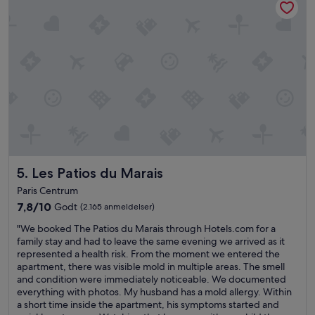
o
v
t
e
e
d
l
t
.
h
"
e
v
i
b
e
s
,
t
Les Patios du Marais
5. Les Patios du Marais
h
e
Paris Centrum
i
7.8
7,8/10
Godt
(2.165 anmeldelser)
n
ud
t
"
"We booked The Patios du Marais through Hotels.com for a
af
e
W
family stay and had to leave the same evening we arrived as it
10,
r
e
represented a health risk. From the moment we entered the
Godt,
i
b
apartment, there was visible mold in multiple areas. The smell
(2.165
o
o
and condition were immediately noticeable. We documented
anmeldelser)
r
o
everything with photos. My husband has a mold allergy. Within
a
k
a short time inside the apartment, his symptoms started and
n