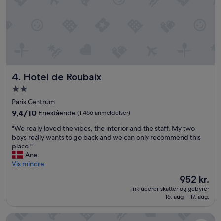
e
r
i
o
m
r
å
d
e
Hotel de Roubaix
4. Hotel de Roubaix
t
2.0-
-
stjernet
m
Paris Centrum
e
overnatningssted
9.4
9,4/10
Enestående
(1.466 anmeldelser)
n
ud
m
"
"We really loved the vibes, the interior and the staff. My two
af
e
W
boys really wants to go back and we can only recommend this
10,
g
e
place "
Enestående,
e
r
Ane
(1.466
t
e
Vis mindre
anmeldelser)
s
a
Prisen
952 kr.
l
l
er
i
inkluderer skatter og gebyrer
l
952 kr.
16. aug. - 17. aug.
d
y
t
l
h
Les Patios du Marais
o