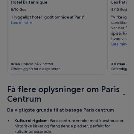
a
d
Hotel Britannique
Les Patios 
r
d
8/10
God
8/10
God
h
e
e
n
"Hyggeligt hotel i godt område af Paris"
"Virkelig hy
l
h
Læs mindre
condition vi
d
v
var der. Vi 
i
e
spise. Rigti
g
r
hvad vi tror
e
d
Læs mindre
a
a
n
g
d
.
Brian
Ophold på 2 nætter
Kristian Juul
r
P
Offentliggjort for 6 dage siden
Offentliggjort
e
l
g
a
æ
c
s
Få flere oplysninger om Paris
e
t
r
Centrum
e
i
r
n
s
g
De vigtigste grunde til at besøge Paris centrum
k
e
u
n
Kulturel rigdom:
Paris centrum vrimler med kunstmuseer,
l
a
historiske kirker og fængslende pladser, perfekt for
l
f
kulturinteresserede.