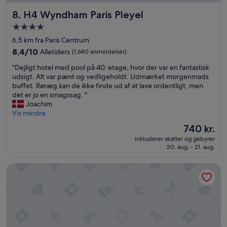
n
n
n
H4 Wyndham Paris Pleyel
g
8. H4 Wyndham Paris Pleyel
e
w
4.0-
e
e
stjernet
d
6,5 km fra Paris Centrum
a
o
overnatningssted
r
8.4
8,4/10
Alletiders
(1.680 anmeldelser)
f
r
ud
s
"
"Dejligt hotel med pool på 40. etage, hvor der var en fantastisk
i
af
o
D
udsigt. Alt var pænt og vedligeholdt. Udmærket morgenmads
v
10,
m
e
buffet. Røræg kan de ikke finde ud af at lave ordentligt, men
e
Alletiders,
c
j
det er jo en smagssag. "
d
(1.680
o
l
Joachim
a
anmeldelser)
s
i
Vis mindre
s
m
g
i
Prisen
740 kr.
e
t
t
er
t
inkluderer skatter og gebyrer
h
r
740 kr.
20. aug. - 21. aug.
i
o
e
c
t
p
r
Novotel Paris Les Halles
e
r
e
l
e
p
m
s
a
e
e
i
d
n
r
p
t
.
o
e