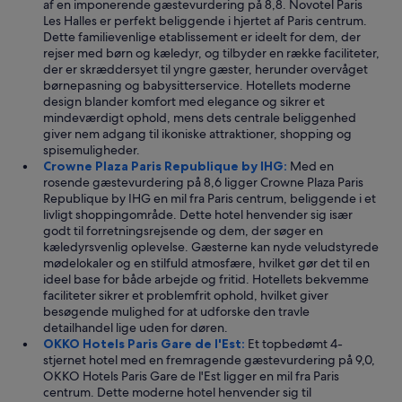
e
af en imponerende gæstevurdering på 8,8. Novotel Paris
i
v
Les Halles er perfekt beliggende i hjertet af Paris centrum.
l
k
Dette familievenlige etablissement er ideelt for dem, der
l
l
rejser med børn og kæledyr, og tilbyder en række faciliteter,
æ
a
der er skræddersyet til yngre gæster, herunder overvåget
k
r
børnepasning og babysitterservice. Hotellets moderne
r
e
design blander komfort med elegance og sikrer et
e
t
mindeværdigt ophold, mens dets centrale beliggenhed
s
p
giver nem adgang til ikoniske attraktioner, shopping og
p
å
spisemuligheder.
i
3
Crowne Plaza Paris Republique by IHG:
Med en
s
m
rosende gæstevurdering på 8,6 ligger Crowne Plaza Paris
e
i
Republique by IHG en mil fra Paris centrum, beliggende i et
s
n
livligt shoppingområde. Dette hotel henvender sig især
t
.
godt til forretningsrejsende og dem, der søger en
e
O
kæledyrsvenlig oplevelse. Gæsterne kan nyde veludstyrede
d
g
mødelokaler og en stilfuld atmosfære, hvilket gør det til en
e
s
ideel base for både arbejde og fritid. Hotellets bekvemme
r
å
faciliteter sikrer et problemfrit ophold, hvilket giver
o
v
besøgende mulighed for at udforske den travle
g
a
detailhandel lige uden for døren.
.
r
OKKO Hotels Paris Gare de l'Est:
Et topbedømt 4-
.
v
stjernet hotel med en fremragende gæstevurdering på 9,0,
.
i
OKKO Hotels Paris Gare de l'Est ligger en mil fra Paris
i
centrum. Dette moderne hotel henvender sig til