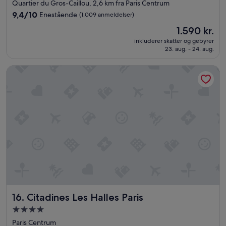
stjernet
d
a
Quartier du Gros-Caillou, 2,6 km fra Paris Centrum
overnatningssted
e
m
9.4
9,4/10
Enestående
(1.009 anmeldelser)
r
o
ud
Prisen
1.590 kr.
g
l
af
er
ø
d
10,
inkluderer skatter og gebyrer
1.590 kr.
r
a
23. aug. - 24. aug.
Enestående,
a
l
(1.009
l
l
anmeldelser)
Citadines Les Halles Paris
t
e
f
r
o
g
r
y
d
.
i
W
g
i
o
t
g
h
v
i
i
n
r
a
k
s
e
h
Citadines Les Halles Paris
16. Citadines Les Halles Paris
l
o
4.0-
i
r
stjernet
g
t
Paris Centrum