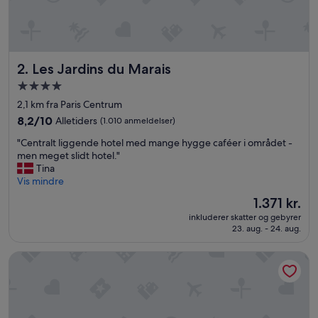
c
e
.
.
o
Les Jardins du Marais
2. Les Jardins du Marais
g
d
4.0-
e
stjernet
2,1 km fra Paris Centrum
j
overnatningssted
l
8.2
8,2/10
Alletiders
(1.010 anmeldelser)
i
ud
"
"Centralt liggende hotel med mange hygge caféer i området -
g
af
C
men meget slidt hotel."
t
10,
e
Tina
m
Alletiders,
n
Vis mindre
o
(1.010
t
r
anmeldelser)
Prisen
1.371 kr.
r
g
er
inkluderer skatter og gebyrer
a
e
1.371 kr.
23. aug. - 24. aug.
l
n
t
b
L’Hôtel du Collectionneur Paris
l
u
i
f
g
f
g
e
e
t