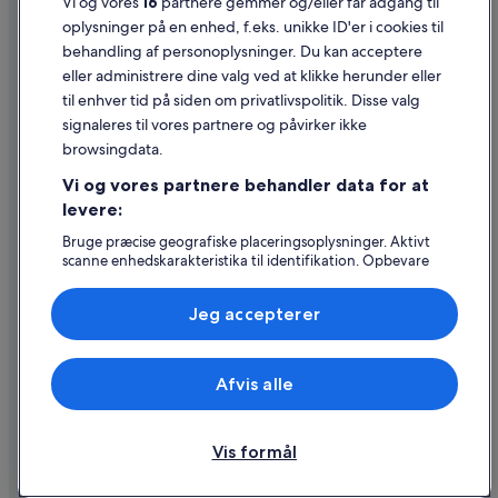
Vi og vores
16
partnere gemmer og/eller får adgang til
Juridiske oplysninger/Kontakt os
oplysninger på en enhed, f.eks. unikke ID'er i cookies til
Retningslinjer for indhold og indberetning af indhold
behandling af personoplysninger. Du kan acceptere
eller administrere dine valg ved at klikke herunder eller
Hjælp
til enhver tid på siden om privatlivspolitik. Disse valg
signaleres til vores partnere og påvirker ikke
Kontakt os
browsingdata.
Ændr eller afbestil din reservation
Vi og vores partnere behandler data for at
Forløb og behandlingstider for refusion
levere:
Book en flyrejse med et tilgodehavende fra et flyselskab
Bruge præcise geografiske placeringsoplysninger. Aktivt
scanne enhedskarakteristika til identifikation. Opbevare
Internationale rejsedokumenter
og/eller tilgå oplysninger på en enhed. Tilpasset
annoncering og indhold, annoncerings- og
Jeg accepterer
indholdsmåling, målgruppeundersøgelser og udvikling af
tjenester.
Liste over partnere (leverandører)
Expedia, Inc. er ikke ansvarlig for indhold fra eksterne hjemmesider.
Afvis alle
© 2026 Expedia, Inc. – en del af Expedia Group. Alle rettigheder
forbeholdes. Expedia og Expedias logo er varemærker eller registrerede
varemærker tilhørende Expedia, Inc.
Vis formål