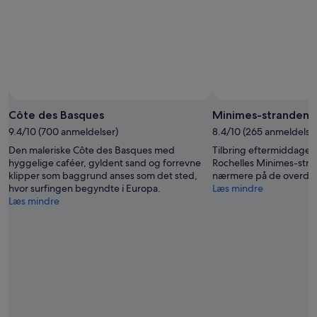
Côte des Basques
Minimes-stranden
9.4/10 (700 anmeldelser)
8.4/10 (265 anmeldelse
Den maleriske Côte des Basques med
Tilbring eftermiddagen 
hyggelige caféer, gyldent sand og forrevne
Rochelles Minimes-stran
klipper som baggrund anses som det sted,
nærmere på de overdådi
hvor surfingen begyndte i Europa.
Læs mindre
Læs mindre