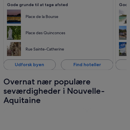
Gode grunde til at tage afsted
Gode 
Place de la Bourse
Place des Quinconces
Rue Sainte-Catherine
Udforsk byen
Find hoteller
U
Overnat nær populære
seværdigheder i Nouvelle-
Aquitaine