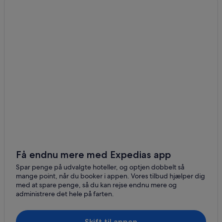
Lejligheder i Biarritz
Kapselhoteller i Biarritz
Lejlighedshoteller i Biarritz
Private ferieboliger i Biarritz
Villaer i Biarritz
Jjw Hotels i Blanquefort
Hoteller i Boisseuilh
Kasinohoteller i Bordeaux
Spahoteller i Bordeaux
Vingårdshoteller i Bordeaux
Hoteller i Clermont
Få endnu mere med Expedias app
B&B Hotels i Fronsac
Spar penge på udvalgte hoteller, og optjen dobbelt så
mange point, når du booker i appen. Vores tilbud hjælper dig
Honotel-Hoteller i Fronsac
med at spare penge, så du kan rejse endnu mere og
administrere det hele på farten.
Vingårdshoteller i Oradour-sur-Glane
Hoteller i Puch-d'Agenais
Skift til appen