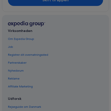
Hoteller i Saint-Laurent-de-la-Barrière
Hoteller i Saint-Pompont
Belambra-Hoteller i Thairé
Virksomheden
Om Expedia Group
Job
Registrer dit overnatningssted
Partnerskaber
Nyhedsrum
Reklame
Affiliate Marketing
Udforsk
Rejseguide om Danmark