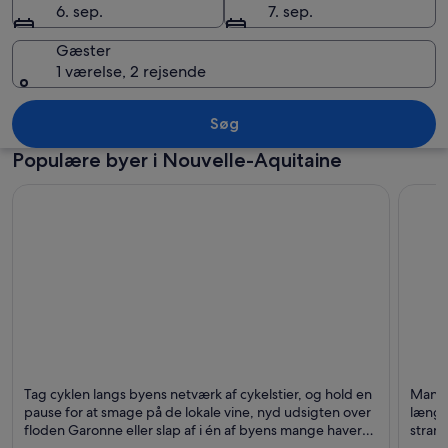
6. sep.
7. sep.
Gæster
1 værelse, 2 rejsende
En klassisk fontæne med en statue af 
Søg
Populære byer i Nouvelle-Aquitaine
Bordeaux
Biarrit
Tag cyklen langs byens netværk af cykelstier, og hold en
Mange 
Kendt for Shopping, Udflugter og Forretning
Kendt 
pause for at smage på de lokale vine, nyd udsigten over
længe
floden Garonne eller slap af i én af byens mange haver
stran
og parker.
fremr