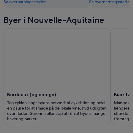
Se overnatningssteder
Se overnatningssteder
Byer i Nouvelle-Aquitaine
Bordeaux (og omegn)
Biarritz
Tag cyklen langs byens netværk af cykelstier, og hold
Mange rejs
en pause for at smage på de lokale vine, nyd udsigten
længereva
over floden Garonne eller slap af i én af byens mange
strande, s
haver og parker.
fremrage