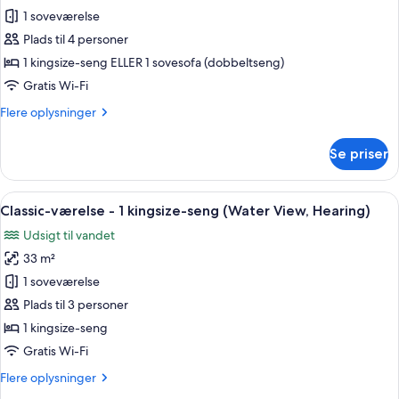
View)
Classic-
1 soveværelse
værelse
Plads til 4 personer
(Mobility
1 kingsize-seng ELLER 1 sovesofa (dobbeltseng)
&
Gratis Wi-Fi
Hearing,
Flere
Flere oplysninger
Roll-
oplysninger
in
om
Se priser
Shower)
Classic-
værelse
(Mobility
Indlæs
Et hotelværelse med en stor seng, et s
5
&
Classic-værelse - 1 kingsize-seng (Water View, Hearing)
alle
Hearing,
Udsigt til vandet
Roll-
billeder
in
33 m²
af
Shower)
Classic-
1 soveværelse
værelse
Plads til 3 personer
-
1 kingsize-seng
1
Gratis Wi-Fi
kingsize-
Flere
Flere oplysninger
seng
oplysninger