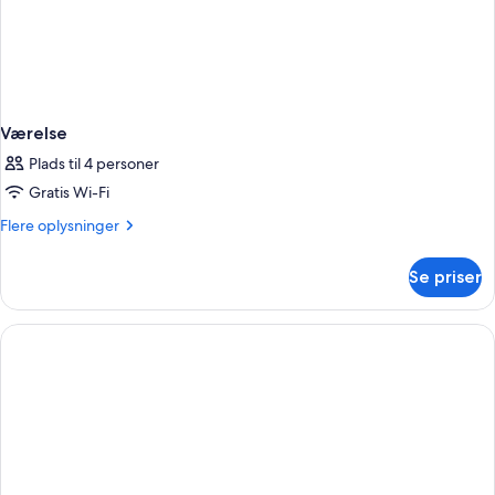
Værelse
Plads til 4 personer
Gratis Wi-Fi
Flere
Flere oplysninger
oplysninger
om
Se priser
Værelse