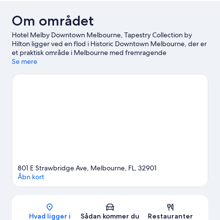
Om området
Hotel Melby Downtown Melbourne, Tapestry Collection by
Hilton ligger ved en flod i Historic Downtown Melbourne, der er
et praktisk område i Melbourne med fremragende
shoppingmuligheder. Melbourne Harbor Marina er et besøg
Se mere
værd, hvis oplevelser står højt på ønskelisten, mens dem, som
ønsker at opleve områdets populære seværdigheder, kan
lægge vejen forbi The Joy & Gordon Patterson Botanical
Garden og Andretti Thrill Park. Gå ikke glip af Brevard
Zoologiske Have. Gæster er vilde med dette hotel på grund af
stedets centrale beliggenhed.
Besøg vores rejseguide til
Melbourne
801 E Strawbridge Ave, Melbourne, FL, 32901
Åbn kort
Kort
Hvad ligger i
Sådan kommer du
Restauranter