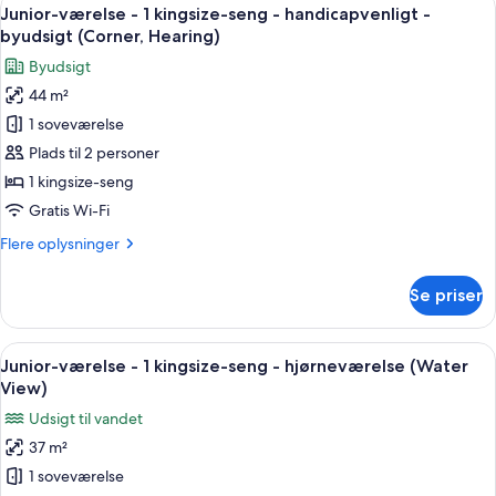
Indlæs
-
7
1
Junior-værelse - 1 kingsize-seng - handicapvenligt -
alle
hjørneværelse
kingsize-
byudsigt (Corner, Hearing)
seng
billeder
Byudsigt
med
af
sovesofa
44 m²
Junior-
-
1 soveværelse
værelse
byudsigt
-
-
Plads til 2 personer
hjørneværelse
1
1 kingsize-seng
kingsize-
Gratis Wi-Fi
seng
Flere
Flere oplysninger
-
oplysninger
handicapvenligt
om
Se priser
Junior-
-
værelse
byudsigt
-
Indlæs
Et hotelværelse med en stor seng, en s
(Corner,
7
1
Junior-værelse - 1 kingsize-seng - hjørneværelse (Water
alle
Hearing)
kingsize-
View)
seng
billeder
Udsigt til vandet
-
af
handicapvenligt
37 m²
Junior-
-
1 soveværelse
værelse
byudsigt