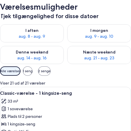
Værelsesmuligheder
Tjek tilgængelighed for disse datoer
Tjek tilgængelighed for i aften aug. 8 - aug. 9
Tjek tilgængelighed for i morg
I aften
I morgen
aug. 8 - aug. 9
aug. 9 - aug. 10
Tjek tilgængelighed for denne weekend aug. 14 - aug. 16
Tjek tilgængelighed for næste
Denne weekend
Næste weekend
aug. 14 - aug. 16
aug. 21 - aug. 23
Tilgængelige
Alle værelser
1 seng
2 senge
filtre
for
Viser 21 ud af 21 værelser
værelser
Indlæs
Et hotelværelse med en stor seng, et sk
7
Classic-værelse - 1 kingsize-seng
alle
33 m²
billeder
1 soveværelse
af
Classic-
Plads til 2 personer
værelse
1 kingsize-seng
-