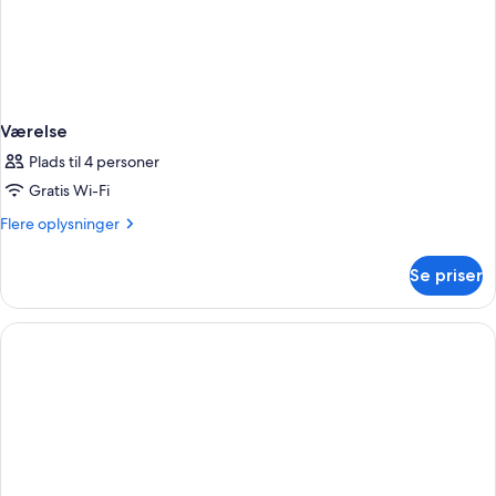
Værelse
Plads til 4 personer
Gratis Wi-Fi
Flere
Flere oplysninger
oplysninger
om
Se priser
Værelse