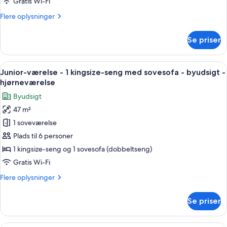
Gratis Wi-Fi
1
Flere
Flere oplysninger
kingsize-
oplysninger
seng
om
Se priser
Classic-
værelse
-
Indlæs
Et hotelværelse med et stort vindue, to
9
1
Junior-værelse - 1 kingsize-seng med sovesofa - byudsigt -
alle
kingsize-
hjørneværelse
seng
billeder
Byudsigt
af
47 m²
Junior-
1 soveværelse
værelse
-
Plads til 6 personer
1
1 kingsize-seng og 1 sovesofa (dobbeltseng)
kingsize-
Gratis Wi-Fi
seng
Flere
Flere oplysninger
med
oplysninger
sovesofa
om
Se priser
Junior-
-
værelse
byudsigt
-
Et hotelværelse med et stort vindue, to