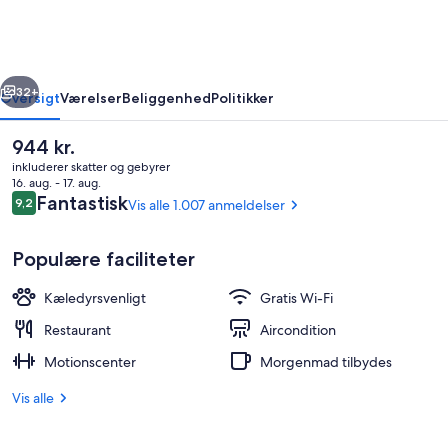
Melbourne,
Tapestry
Collection
rige
Næste
by
32+
Oversigt
Værelser
Beliggenhed
Politikker
Hilton
Den
944 kr.
nuværende
inkluderer skatter og gebyrer
pris
16. aug. - 17. aug.
er
Anmeldelser
Fantastisk
9,2
Vis alle 1.007 anmeldelser
9,2 ud af 10.
944 kr.
Populære faciliteter
Kæledyrsvenligt
Gratis Wi-Fi
Bar (på overnatningsstedet)
Restaurant
Aircondition
Motionscenter
Morgenmad tilbydes
Vis alle