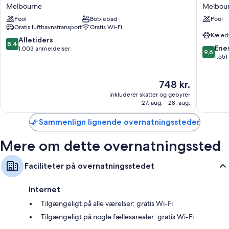
Melbourne,
Place
såsom arbejdsområder med plads til en bærbar computer og
Melbourne
Melbou
FL
Melbou
aircondition samt faciliteter som gratis Wi-Fi og kontorstole.
Pool
Boblebad
Pool
Melbourne
Airport
Anmeldelserne fra gæster giver topkarakter til de rene værelser på
Gratis lufthavnstransport
Gratis Wi-Fi
Melbou
overnatningsstedet.
Kæledy
8.4
Alletiders
8,4
Andre faciliteter tæller:
9.6
Ene
ud
1.003 anmeldelser
9,6
ud
1.55
af
Badeværelser med brusere og gratis toiletartikler
af
10,
10,
Alletiders,
Garderobe eller klædeskab, LED-pærer og minikøleskabe
Prisen
748 kr.
Eneståe
1.003
er
1.551
anmeldelser
inkluderer skatter og gebyrer
748 kr.
anmelde
27. aug. - 28. aug.
Sammenlign lignende overnatningssteder
Mere om dette overnatningssted
Faciliteter på overnatningsstedet
Internet
Tilgængeligt på alle værelser: gratis Wi-Fi
Tilgængeligt på nogle fællesarealer: gratis Wi-Fi