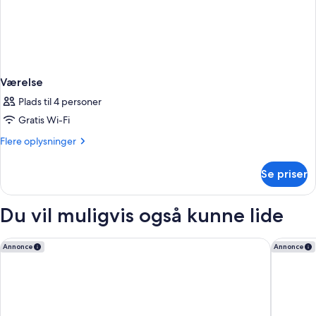
Værelse
Plads til 4 personer
Gratis Wi-Fi
Flere
Flere oplysninger
oplysninger
om
Se priser
Værelse
Du vil muligvis også kunne lide
SpringHill Suites by Marriott West Melbourne Palm Bay
Courtya
Annonce
Annonce