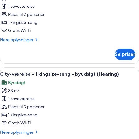
hjørneværelse
City-
1 soveværelse
(Water
værelse
View,
Plads til 2 personer
Hearing)
-
1 kingsize-seng
1
Gratis Wi-Fi
kingsize-
Flere
Flere oplysninger
seng
oplysninger
-
om
Se priser
byudsigt
City-
værelse
-
Indlæs
Et hotel med moderne design, med faca
5
1
City-værelse - 1 kingsize-seng - byudsigt (Hearing)
alle
kingsize-
Byudsigt
seng
billeder
-
33 m²
af
byudsigt
City-
1 soveværelse
værelse
Plads til 3 personer
-
1 kingsize-seng
1
Gratis Wi-Fi
kingsize-
Flere
Flere oplysninger
seng
oplysninger