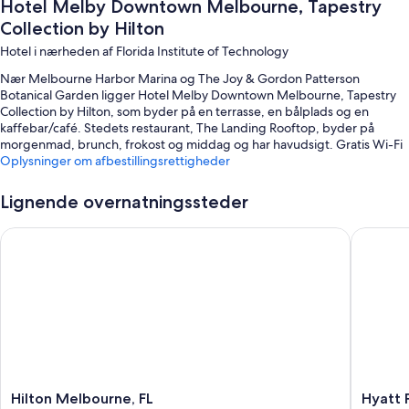
Hotel Melby Downtown Melbourne, Tapestry
Collection by Hilton
Hotel i nærheden af Florida Institute of Technology
Nær Melbourne Harbor Marina og The Joy & Gordon Patterson
Botanical Garden ligger Hotel Melby Downtown Melbourne, Tapestry
Collection by Hilton, som byder på en terrasse, en bålplads og en
kaffebar/café. Stedets restaurant, The Landing Rooftop, byder på
morgenmad, brunch, frokost og middag og har havudsigt. Gratis Wi-Fi
på værelset er til rådighed for alle gæster, og der tilbydes
Oplysninger om afbestillingsrettigheder
renseri/vaskeri og en bar.
Lignende overnatningssteder
Andre fordele hos dette hotel inkluderer:
Morgenmad tilberedt efter bestilling (tillægsgebyr),
Hilton Melbourne, FL
Hyatt Pl
parkeringsservice og en ladestander til elbiler
Hurtig udtjekning, hurtig indtjekning og røgfrie områder
Sikker cykelopbevaring, en festsal og en elevator
Gæsteanmeldelserne giver topkarakter til den centrale
beliggenhed og det hjælpsomme personale
Værelsesfaciliteter
Hilton
Hyatt
Hilton Melbourne, FL
Hyatt 
Alle 180 individuelt møblerede værelser tilbyder komfortable faciliteter