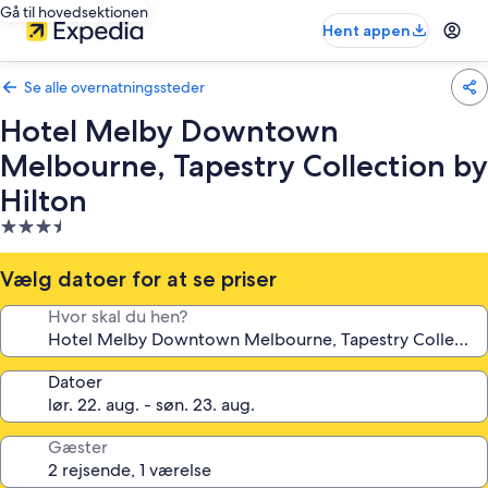
Gå til hovedsektionen
Hent appen
Se alle overnatningssteder
Hotel Melby Downtown
Melbourne, Tapestry Collection by
Hilton
3.5-
stjernet
overnatningssted
Vælg datoer for at se priser
Hvor skal du hen?
Datoer
Gæster