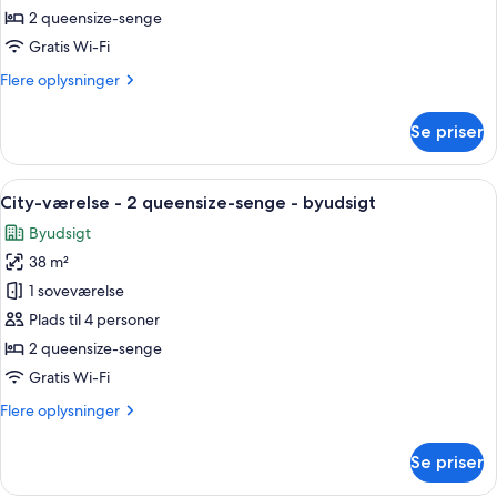
-
2 queensize-senge
2
Gratis Wi-Fi
queensize-
Flere
Flere oplysninger
senge
oplysninger
om
Se priser
Standardværelse
-
2
Indlæs
Et hotelværelse med to senge, et skriv
6
queensize-
City-værelse - 2 queensize-senge - byudsigt
alle
senge
Byudsigt
billeder
38 m²
af
City-
1 soveværelse
værelse
Plads til 4 personer
-
2 queensize-senge
2
Gratis Wi-Fi
queensize-
Flere
Flere oplysninger
senge
oplysninger
-
om
Se priser
byudsigt
City-
værelse