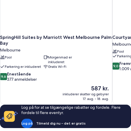
SpringHill Suites by Marriott West Melbourne Palm
Courtya
Bay
Melbourn
Melbourne
Pool
Parkerin
Pool
Morgenmad er
inkluderet
9.0
Frem
9,0
Parkering er inkluderet
Gratis Wi-Fi
ud
1.009
9.6
af
Enestående
9,6
ud
10,
377 anmeldelser
af
Fremrage
Prisen
587 kr.
10,
1.009
er
inkluderer skatter og gebyrer
Enestående,
anmeldels
587 kr.
17. aug. - 18. aug.
377
anmeldelser
Log på for at se tilgængelige rabatter og fordele. Flere
fordele til flere eventyr.
Log på
Tilmeld dig nu – det er gratis