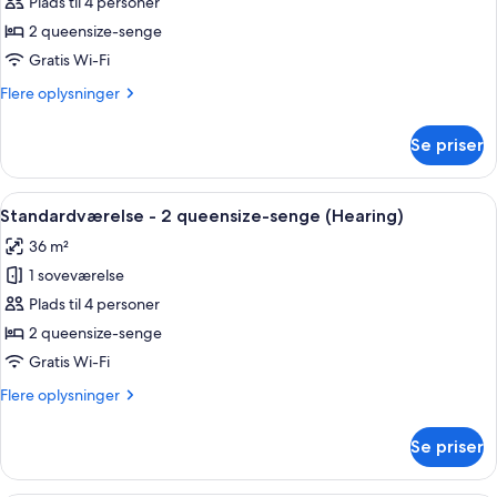
Plads til 4 personer
værelse
&
Hearing,
-
2 queensize-senge
Roll-
2
Gratis Wi-Fi
in
queensize-
Shower)
Flere
Flere oplysninger
senge
oplysninger
-
om
Se priser
City-
handicapvenligt
værelse
-
-
Indlæs
Et hotelværelse med to senge, et skriv
byudsigt
7
2
Standardværelse - 2 queensize-senge (Hearing)
alle
queensize-
(Hearing)
36 m²
senge
billeder
-
1 soveværelse
af
handicapvenligt
Standardværelse
Plads til 4 personer
-
-
byudsigt
2 queensize-senge
(Hearing)
2
Gratis Wi-Fi
queensize-
Flere
Flere oplysninger
senge
oplysninger
(Hearing)
om
Se priser
Standardværelse
-
2