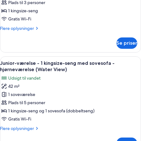
(Corner,
-
Plads til 3 personer
Hearing)
1
1 kingsize-seng
kingsize-
Gratis Wi-Fi
seng
Flere
Flere oplysninger
-
oplysninger
hjørneværelse
om
Se priser
Junior-
(Water
værelse
View)
-
Indlæs
Et hotelværelse med en stor seng, en s
5
1
Junior-værelse - 1 kingsize-seng med sovesofa -
alle
kingsize-
hjørneværelse (Water View)
seng
billeder
Udsigt til vandet
-
af
hjørneværelse
42 m²
Junior-
(Water
1 soveværelse
værelse
View)
-
Plads til 5 personer
1
1 kingsize-seng og 1 sovesofa (dobbeltseng)
kingsize-
Gratis Wi-Fi
seng
Flere
Flere oplysninger
med
oplysninger
sovesofa
om