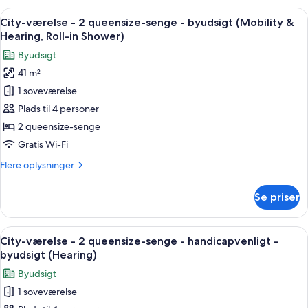
-
Indlæs
Et hotelværelse med to senge, et skriv
7
2
City-værelse - 2 queensize-senge - byudsigt (Mobility &
alle
queensize-
Hearing, Roll-in Shower)
senge
billeder
Byudsigt
-
af
byudsigt
41 m²
City-
1 soveværelse
værelse
-
Plads til 4 personer
2
2 queensize-senge
queensize-
Gratis Wi-Fi
senge
Flere
Flere oplysninger
-
oplysninger
byudsigt
om
Se priser
City-
(Mobility
værelse
&
-
Indlæs
Et hotel med moderne design, med faca
Hearing,
5
2
City-værelse - 2 queensize-senge - handicapvenligt -
alle
Roll-
queensize-
byudsigt (Hearing)
senge
billeder
in
Byudsigt
-
af
Shower)
byudsigt
1 soveværelse
City-
(Mobility