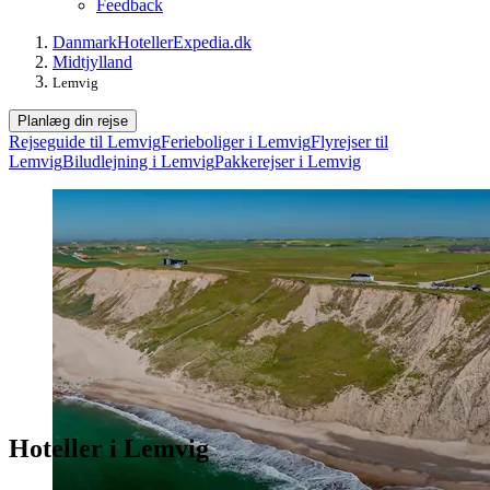
Feedback
Danmark
Hoteller
Expedia.dk
Midtjylland
Lemvig
Planlæg din rejse
Rejseguide til Lemvig
Ferieboliger i Lemvig
Flyrejser til
Lemvig
Biludlejning i Lemvig
Pakkerejser i Lemvig
Hoteller i Lemvig