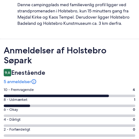
Denne campingplads med familievenlig profil ligger ved
strandpromenaden i Holstebro, kun 15 minutters gang fra
Mejdal Kirke og Kaos Tempel. Derudover ligger Holstebro
Badeland og Holstebro Kunstmuseum ca. 3 km derfra.
Anmeldelser
Anmeldelser af Holstebro
Søpark
Enestående
9,6
5 anmeldelser
Bedømmelse
10 - Fremragende
4
på
Bedømmelse
8 - Udmærket
1
10
på
−
Bedømmelse
6 - Okay
0
8
Fremragende.
på
−
Bedømmelse
4 - Dårligt
0
4
6
Udmærket.
på
af
−
Bedømmelse
2 - Forfærdeligt
0
1
4
i
Okay.
på