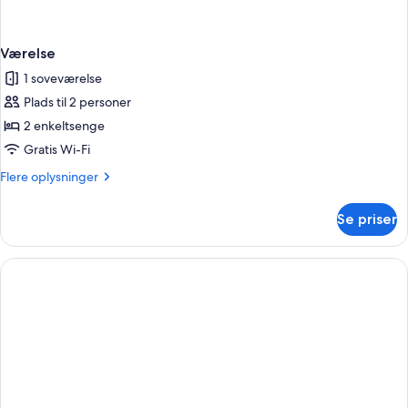
Værelse
1 soveværelse
Plads til 2 personer
2 enkeltsenge
Gratis Wi-Fi
Flere
Flere oplysninger
oplysninger
om
Se priser
Værelse