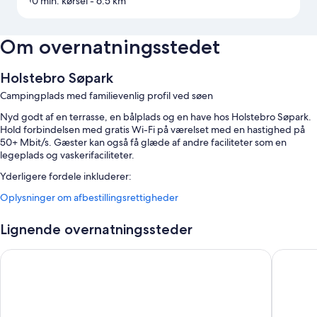
10 min. kørsel
- 6.5 km
Om overnatningsstedet
Holstebro Søpark
Campingplads med familievenlig profil ved søen
Nyd godt af en terrasse, en bålplads og en have hos Holstebro Søpark.
Hold forbindelsen med gratis Wi-Fi på værelset med en hastighed på
50+ Mbit/s. Gæster kan også få glæde af andre faciliteter som en
legeplads og vaskerifaciliteter.
Yderligere fordele inkluderer:
Oplysninger om afbestillingsrettigheder
En sæsonåben udendørs pool og en børnepool
Gratis selvstændig parkering
Lignende overnatningssteder
En gasgrill, et naturreservat og udendørs møbler
Røgfrie områder, bagageopbevaring og en festsal
The Break Hotel
Aiden By
Værelsesfaciliteter
Alle værelser er individuelt møblerede og byder på komfortable
faciliteter som premium-sengetøj og separate siddeområder plus