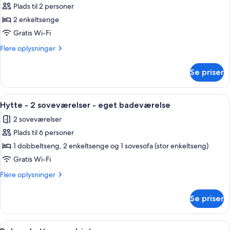
-
Plads til 2 personer
2
2 enkeltsenge
enkeltsenge
Gratis Wi-Fi
-
Flere
Flere oplysninger
terrasse
oplysninger
-
om
Se priser
søudsigt
Hytte
-
2
Indlæs
Et værelse med sofa, spisebord med sto
4
enkeltsenge
Hytte - 2 soveværelser - eget badeværelse
alle
-
2 soveværelser
terrasse
billeder
-
Plads til 6 personer
af
søudsigt
Hytte
1 dobbeltseng, 2 enkeltsenge og 1 sovesofa (stor enkeltseng)
-
Gratis Wi-Fi
2
Flere
Flere oplysninger
soveværelser
oplysninger
-
om
Se priser
Hytte
eget
-
badeværelse
2
Indlæs
Deluxe-hytte - søudsigt | Opholdsomr
1
soveværelser