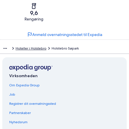
af
−
alt
0
2
i
Dårligt.
5
af
−
alt
0
9,6
anmeldelser
i
Forfærdeligt.
5
af
Rengøring
alt
0
anmeldelser
i
Anmeldelser
5
af
alt
anmeldelser
i
Anmeld overnatningsstedet til Expedia
5
alt
anmeldelser
5
Hoteller i Holstebro
Holstebro Søpark
anmeldelser
Virksomheden
Om Expedia Group
Job
Registrer dit overnatningssted
Partnerskaber
Nyhedsrum