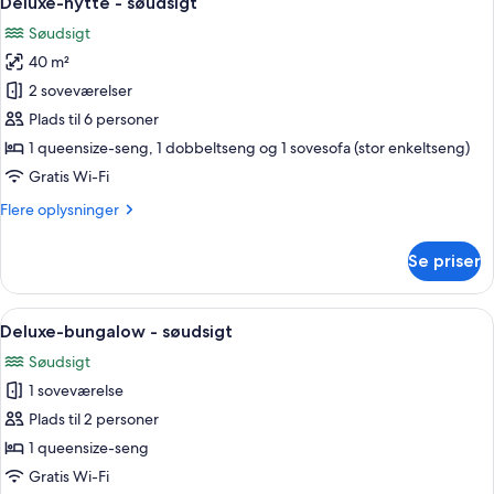
Deluxe-hytte - søudsigt
alle
-
Søudsigt
eget
billeder
badeværelse
40 m²
af
Deluxe-
2 soveværelser
hytte
Plads til 6 personer
-
1 queensize-seng, 1 dobbeltseng og 1 sovesofa (stor enkeltseng)
søudsigt
Gratis Wi-Fi
Flere
Flere oplysninger
oplysninger
om
Se priser
Deluxe-
hytte
-
Indlæs
Deluxe-bungalow - søudsigt | Premium
1
søudsigt
Deluxe-bungalow - søudsigt
alle
Søudsigt
billeder
1 soveværelse
af
Deluxe-
Plads til 2 personer
bungalow
1 queensize-seng
-
Gratis Wi-Fi