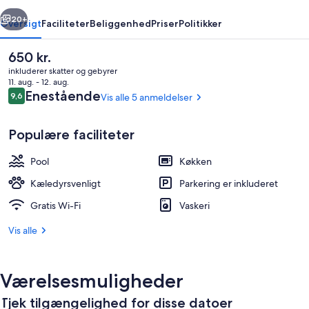
rige
Næste
20+
Oversigt
Faciliteter
Beliggenhed
Priser
Politikker
Den
650 kr.
nuværende
inkluderer skatter og gebyrer
pris
11. aug. - 12. aug.
er
Anmeldelser
Enestående
9,6
Vis alle 5 anmeldelser
9,6 ud af 10.
650 kr.
Populære faciliteter
Pool
Køkken
Deluxe-bungalow - søudsigt | Premium
Kæledyrsvenligt
Parkering er inkluderet
Gratis Wi-Fi
Vaskeri
Vis alle
Værelsesmuligheder
Tjek tilgængelighed for disse datoer