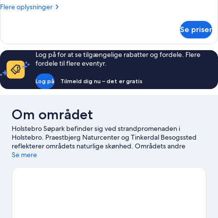
søudsigt
Flere
Flere oplysninger
oplysninger
om
Se priser
Deluxe-
bungalow
-
Log på for at se tilgængelige rabatter og fordele. Flere
søudsigt
fordele til flere eventyr.
Log på
Tilmeld dig nu – det er gratis
Om området
Holstebro Søpark befinder sig ved strandpromenaden i
Holstebro. Praestbjerg Naturcenter og Tinkerdal Besogssted
reflekterer områdets naturlige skønhed. Områdets andre
seværdigheder inkluderer Holstebro Badeland og Døesvejens
Se mere
Fritidscenter. Rejser du med børn? Du kan overveje at tage dem
med til Borbjerg-Hvam Kultur & Fritidscenter og Bang &
Olufsen.
Besøg vores rejseguide til Holstebro
Vis flere campingpladser i Holstebro