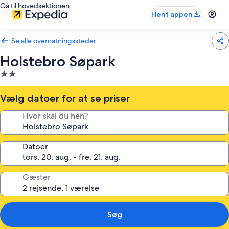
Gå til hovedsektionen
Hent appen
Se alle overnatningssteder
Holstebro Søpark
2.0-
stjernet
overnatningssted
Vælg datoer for at se priser
Hvor skal du hen?
Datoer
Gæster
Søg