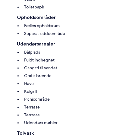
Toiletpapir
Opholdsområder
Fælles opholdsrum
Separat siddeområde
Udendørsarealer
Bålplads
Fuldt indhegnet
Gangsti til vandet
Gratis brænde
Have
Kulgrill
Picnicområde
Terrasse
Terrasse
Udendørs møbler
Tøjvask