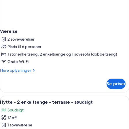
Værelse
2 soveværelser
Plads til 6 personer
1 stor enkeltseng, 2 enkeltsenge og 1 sovesofa (dobbeltseng)
Gratis Wi-Fi
Flere
Flere oplysninger
oplysninger
om
Se priser
Værelse
Indlæs
Et badeværelse med vask og toilet.
2
Hytte - 2 enkeltsenge - terrasse - søudsigt
alle
Søudsigt
billeder
17 m²
af
Hytte
1 soveværelse