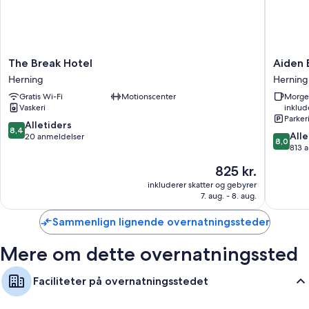
faciliteter som gratis Wi-Fi og printere.
Andre faciliteter inkluderer:
Badeværelser med gulvvarme og brusere
The
Aiden
The Break Hotel
Aiden 
Terrase, separat siddeområde og tekøkken
Break
By
Herning
Herning
Hotel
Best
Gratis Wi-Fi
Motionscenter
Morge
Herning
Western
Vaskeri
inklud
Herning
Parker
Herning
8.4
Alletiders
8,4
8.0
Alle
ud
20 anmeldelser
8,0
ud
813 
af
af
10,
Prisen
825 kr.
10,
Alletiders,
er
Alletider
inkluderer skatter og gebyrer
20
825 kr.
7. aug. - 8. aug.
813
anmeldelser
anmelde
Sammenlign lignende overnatningssteder
Mere om dette overnatningssted
Faciliteter på overnatningsstedet