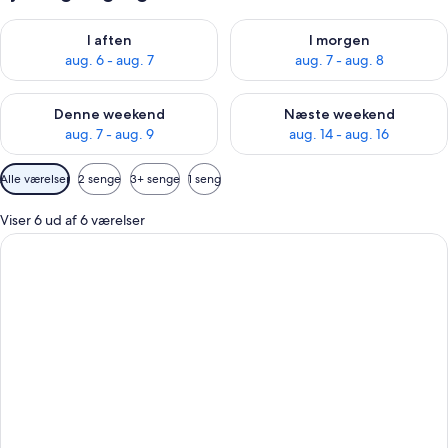
Tjek tilgængelighed for i aften aug. 6 - aug. 7
Tjek tilgængelighed for i morg
I aften
I morgen
aug. 6 - aug. 7
aug. 7 - aug. 8
Tjek tilgængelighed for denne weekend aug. 7 - aug. 9
Tjek tilgængelighed for næste
Denne weekend
Næste weekend
aug. 7 - aug. 9
aug. 14 - aug. 16
Tilgængelige
Alle værelser
2 senge
3+ senge
1 seng
filtre
for
Viser 6 ud af 6 værelser
værelser