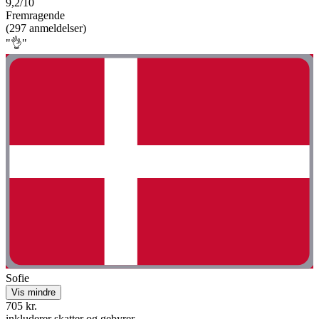
9,2/10
Fremragende
(297 anmeldelser)
"👌"
Sofie
Vis mindre
705 kr.
inkluderer skatter og gebyrer