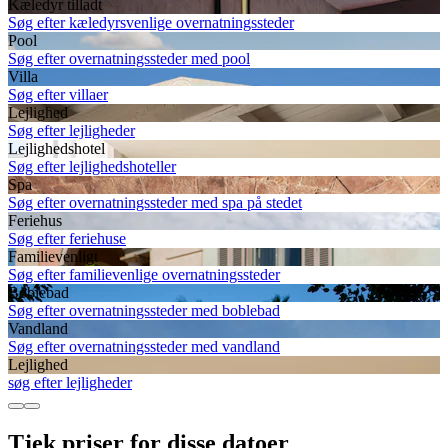
Kæledyr tilladt
Søg efter kæledyrsvenlige overnatningssteder
Pool
Søg efter overnatningssteder med pool
Villa
Søg efter villaer
Lejlighed
Søg efter lejligheder
Lejlighedshotel
Søg efter lejlighedshoteller
Spa
Søg efter overnatningssteder med spa på stedet
Feriehus
Søg efter feriehuse
Familievenligt
Søg efter familievenlige overnatningssteder
Boblebad
Søg efter overnatningssteder med boblebad
Vandland
Søg efter overnatningssteder med vandland
Lejlighed
søg efter lejligheder
Tjek priser for disse datoer