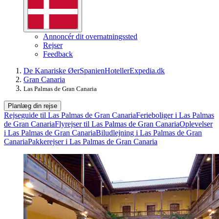
Annoncér dit overnatningssted
Rejser
Feedback
De Kanariske Øer
Spanien
Hoteller
Expedia.dk
Gran Canaria
Las Palmas de Gran Canaria
Planlæg din rejse
Rejseguide til Las Palmas de Gran Canaria
Ferieboliger i Las Palmas
de Gran Canaria
Flyrejser til Las Palmas de Gran Canaria
Oplevelser
i Las Palmas de Gran Canaria
Biludlejning i Las Palmas de Gran
Canaria
Pakkerejser i Las Palmas de Gran Canaria